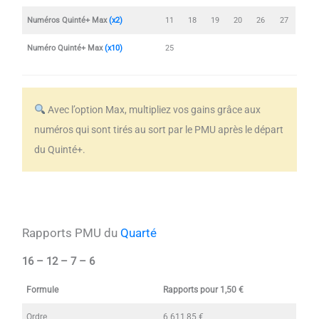
Numéros Quinté+ Max
(x2)
11
18
19
20
26
27
Numéro Quinté+ Max
(x10)
25
Avec l’option Max, multipliez vos gains grâce aux
numéros qui sont tirés au sort par le PMU après le départ
du Quinté+.
Rapports PMU du
Quarté
16 – 12 – 7 – 6
Formule
Rapports pour 1,50 €
Ordre
6 611,85 €