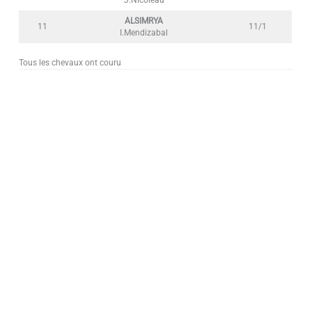
J.Nicoleau
ALSIMRYA
11
11/1
I.Mendizabal
Tous les chevaux ont couru