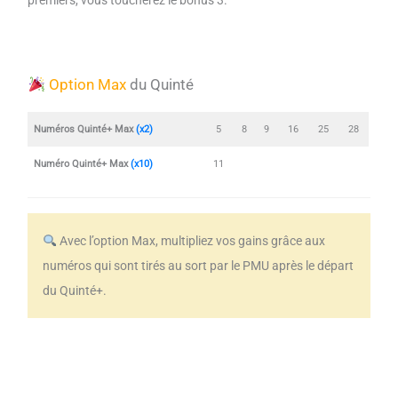
premiers, vous toucherez le bonus 3.
Option Max
du Quinté
Numéros Quinté+ Max
(x2)
5
8
9
16
25
28
Numéro Quinté+ Max
(x10)
11
Avec l’option Max, multipliez vos gains grâce aux
numéros qui sont tirés au sort par le PMU après le départ
du Quinté+.