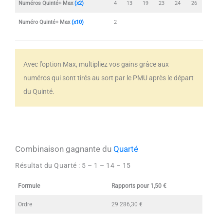
Numéros Quinté+ Max
(x2)
4
13
19
23
24
26
Numéro Quinté+ Max
(x10)
2
Avec l’option Max, multipliez vos gains grâce aux
numéros qui sont tirés au sort par le PMU après le départ
du Quinté.
Combinaison gagnante du
Quarté
Résultat du Quarté :
5 – 1 – 14 – 15
Formule
Rapports pour 1,50 €
Ordre
29 286,30 €