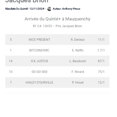
Jacques Brion
Résultats Du Quinté
-
12/11/2024
-
Auteur :
Anthony Prioux
Arrivée du Quinté+ à Mauquenchy
R1 C4- 13h55 – Prix Jacques Brion
5
NICE PRESENT
R. Derieux
11/1
1
BITCOIND’ARC
E. Raffin
1.7/1
14
G.K.JUSTUS
L. Baudouin
87/1
10
GO GO GIGI
F. Nivard
75/1
7
HAILEY D’OURVILLE
P. Houel
12/1