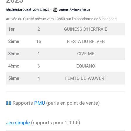
2023
Résultats Du Quinté
-
20/12/2023
-
Auteur :
Anthony Prioux
Arrivée du Quinté prévue vers 13h50 sur l’hippodrome de Vincennes
1er
2
GUINESS D’HERFRAIE
2ème
15
FIESTA DU BELVER
3ème
1
GIVE ME
4ème
6
EQUIANO
5ème
4
FEMTO DE VAUVERT
Rapports
PMU
(paris en point de vente)
Jeu simple
(rapports pour 1,00 €)