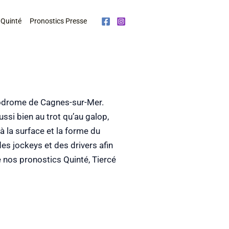
 Quinté
Pronostics Presse
podrome de Cagnes-sur-Mer.
si bien au trot qu’au galop,
 à la surface et la forme du
 jockeys et des drivers afin
 nos pronostics Quinté, Tiercé