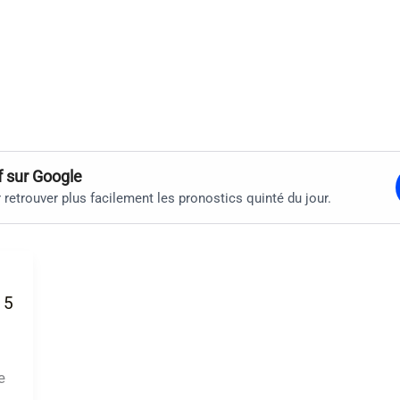
 sur Google
retrouver plus facilement les pronostics quinté du jour.
15
e