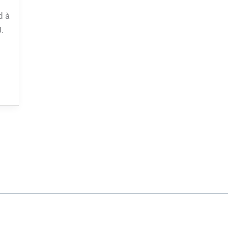
d à
.