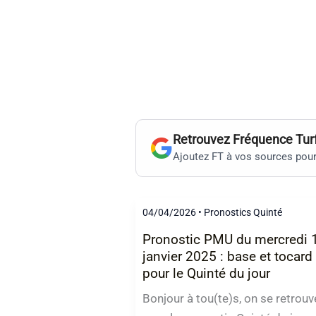
Retrouvez Fréquence Turf
Ajoutez FT à vos sources pour 
04/04/2026
•
Pronostics Quinté
Pronostic PMU du mercredi 
janvier 2025 : base et tocard
pour le Quinté du jour
Bonjour à tou(te)s, on se retrouv