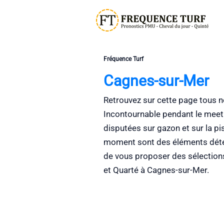
Aller
au
contenu
Fréquence Turf
Cagnes-sur-Mer
Retrouvez sur cette page tous 
Incontournable pendant le meeti
disputées sur gazon et sur la pis
moment sont des éléments déter
de vous proposer des sélections
et Quarté à Cagnes-sur-Mer.