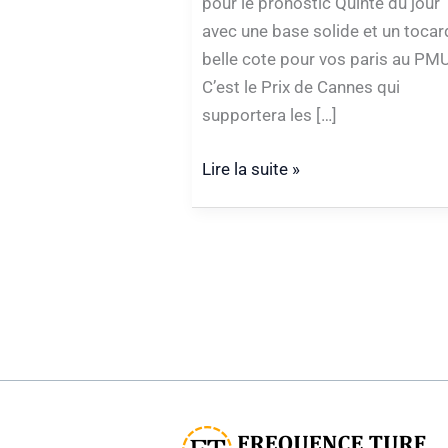
pour le pronostic Quinté du jour
avec une base solide et un tocar
belle cote pour vos paris au PMU
C’est le Prix de Cannes qui
supportera les […]
Pronostic
Lire la suite »
PMU
du
mercredi
15
janvier
2025
:
base
et
tocard