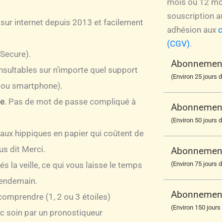
mois ou 12 moi
souscription au
t sur internet depuis 2013 et facilement
adhésion aux
(CGV)
.
 Secure).
Abonnement
sultables sur n’importe quel support
(Environ 25 jours 
e ou smartphone).
le
. Pas de mot de passe compliqué à
Abonnement
(Environ 50 jours 
naux hippiques en papier qui coûtent de
us dit Merci.
Abonnement
 la veille, ce qui vous laisse le temps
(Environ 75 jours 
lendemain.
Abonnement
 comprendre (1, 2 ou 3 étoiles)
(Environ 150 jours
ec soin par un pronostiqueur