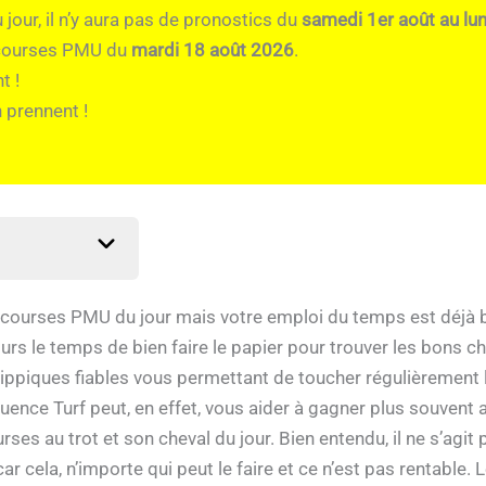
 jour, il n’y aura pas de pronostics du
samedi 1er août au lu
 courses PMU du
mardi 18 août 2026
.
t !
 prennent !
courses PMU du jour mais votre emploi du temps est déjà bie
ours le temps de bien faire le papier pour trouver les bons 
ppiques fiables vous permettant de toucher régulièrement l
quence Turf peut, en effet, vous aider à gagner plus souven
rses au trot et son cheval du jour. Bien entendu, il ne s’ag
 cela, n’importe qui peut le faire et ce n’est pas rentable. 