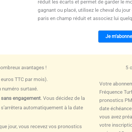
réduit les écarts et permet de garder le mo
gagnant ou placé, utilisez le cheval du jo
paris en champ réduit et associez lui quel
Je m’abonne
 nombreux avantages !
5 
0 euros TTC par mois).
Votre abonnem
n numéro surtaxé.
Fréquence Turf
e
sans engagement
. Vous décidez de la
pronostics PMU 
s’arrêtera automatiquement à la date
date échéance 
vous avez préa
votre inscripti
que jour, vous recevez vos pronostics