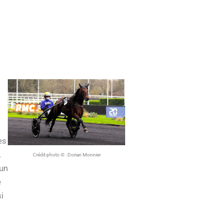
es
.
Crédit photo © : Dorian Monnier
 un
e
i