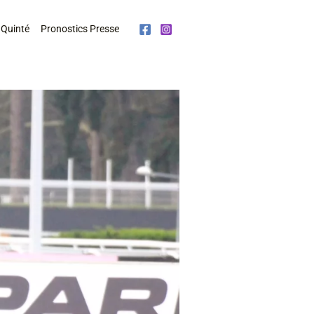
 Quinté
Pronostics Presse