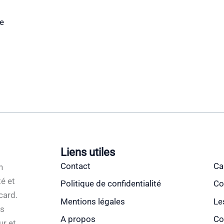
e
Liens utiles
Contact
Ca
n
é et
Politique de confidentialité
Co
card.
Mentions légales
Le
es
A propos
Co
ur et