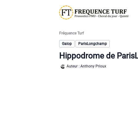
Aller
au
contenu
Fréquence Turf
Galop
ParisLongchamp
Hippodrome de Pari
Auteur :
Anthony Prioux