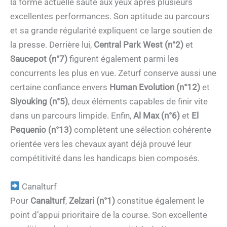
la forme actuelle saute aux yeux après plusieurs
excellentes performances. Son aptitude au parcours
et sa grande régularité expliquent ce large soutien de
la presse. Derrière lui,
Central Park West (n°2)
et
Saucepot (n°7)
figurent également parmi les
concurrents les plus en vue. Zeturf conserve aussi une
certaine confiance envers
Human Evolution (n°12)
et
Siyouking (n°5)
, deux éléments capables de finir vite
dans un parcours limpide. Enfin,
Al Max (n°6)
et
El
Pequenio (n°13)
complètent une sélection cohérente
orientée vers les chevaux ayant déjà prouvé leur
compétitivité dans les handicaps bien composés.
Canalturf
Pour
Canalturf
,
Zelzari (n°1)
constitue également le
point d’appui prioritaire de la course. Son excellente