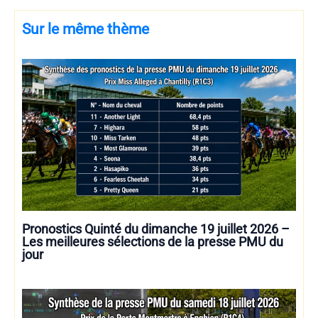
Sur le même thème
Pronostics Quinté du dimanche 19 juillet 2026 –
Les meilleures sélections de la presse PMU du
jour