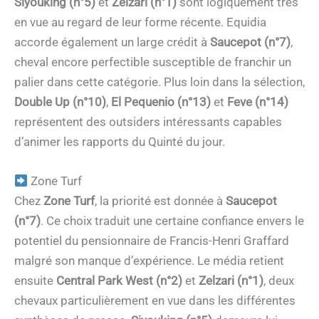
Siyouking (n°5)
et
Zelzari (n°1)
sont logiquement très
en vue au regard de leur forme récente. Equidia
accorde également un large crédit à
Saucepot (n°7)
,
cheval encore perfectible susceptible de franchir un
palier dans cette catégorie. Plus loin dans la sélection,
Double Up (n°10)
,
El Pequenio (n°13)
et
Feve (n°14)
représentent des outsiders intéressants capables
d’animer les rapports du Quinté du jour.
Zone Turf
Chez
Zone Turf
, la priorité est donnée à
Saucepot
(n°7)
. Ce choix traduit une certaine confiance envers le
potentiel du pensionnaire de Francis-Henri Graffard
malgré son manque d’expérience. Le média retient
ensuite
Central Park West (n°2)
et
Zelzari (n°1)
, deux
chevaux particulièrement en vue dans les différentes