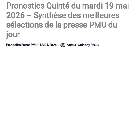
Pronostics Quinté du mardi 19 mai
2026 – Synthèse des meilleures
sélections de la presse PMU du
jour
Pronostics Presse PMU
-
18/05/2026
-
Auteur :
Anthony Prioux