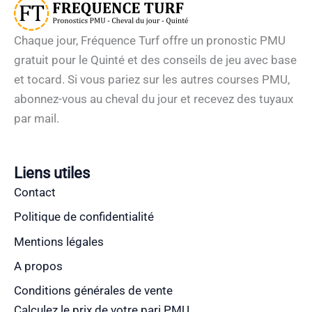
Chaque jour, Fréquence Turf offre un pronostic PMU
gratuit pour le Quinté et des conseils de jeu avec base
et tocard. Si vous pariez sur les autres courses PMU,
abonnez-vous au cheval du jour et recevez des tuyaux
par mail.
Liens utiles
Contact
Politique de confidentialité
Mentions légales
A propos
Conditions générales de vente
Calculez le prix de votre pari PMU