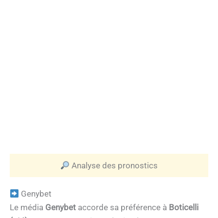
Analyse des pronostics
Genybet
Le média
Genybet
accorde sa préférence à
Boticelli