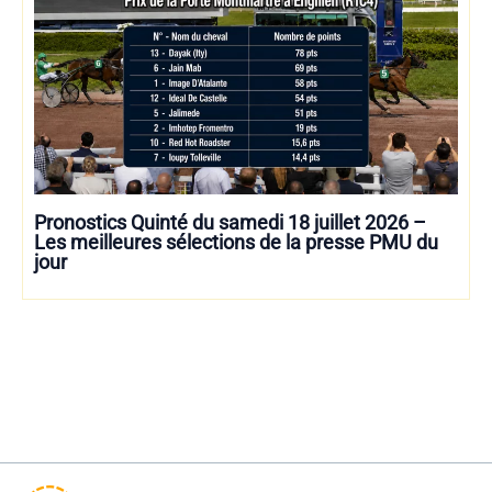
Pronostics Quinté du samedi 18 juillet 2026 –
Les meilleures sélections de la presse PMU du
jour