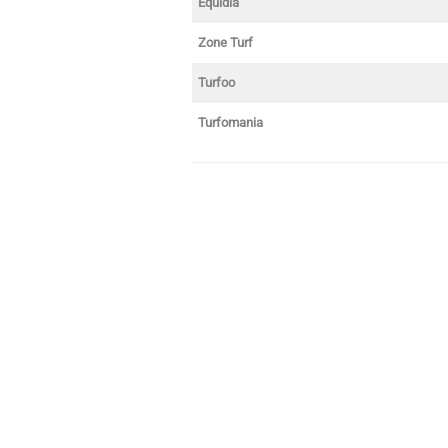
Equidia
Zone Turf
Turfoo
Turfomania