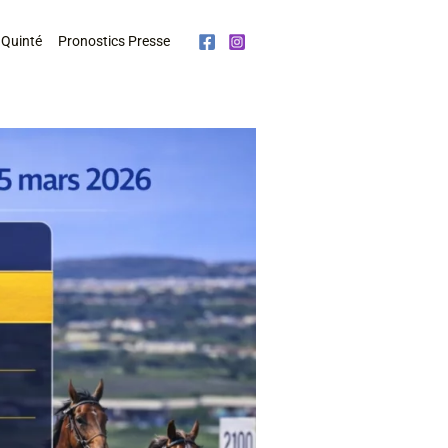
 Quinté
Pronostics Presse