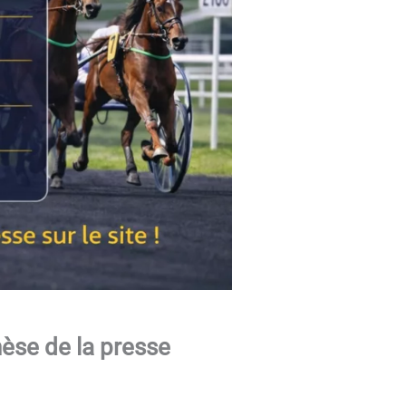
èse de la presse