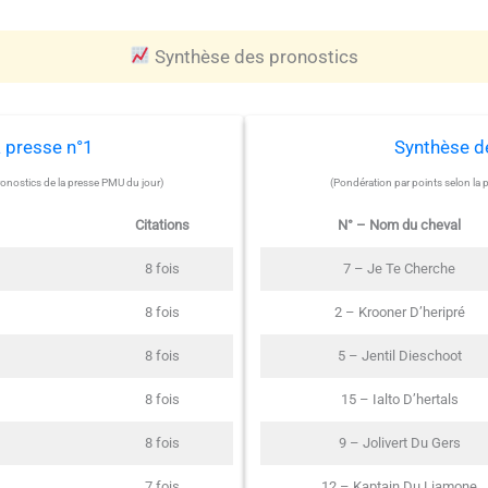
Synthèse des pronostics
a presse n°1
Synthèse de
ronostics de la presse PMU du jour)
(Pondération par points selon la
Citations
N° – Nom du cheval
8 fois
7 – Je Te Cherche
8 fois
2 – Krooner D’heripré
8 fois
5 – Jentil Dieschoot
8 fois
15 – Ialto D’hertals
8 fois
9 – Jolivert Du Gers
7 fois
12 – Kaptain Du Liamone