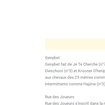
Genybet
Genybet fait de Je Te Cherche (n°7
Dieschoot (n°5) et Krooner D’herip
aux chevaux des 25 mètres comme I
intermittents comme Hajime (n°3)
Rue des Joueurs
Rue des Joueurs s’inscrit dans la 