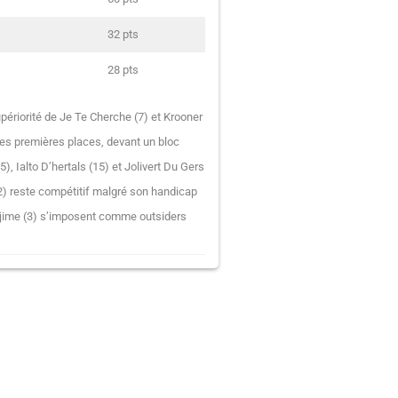
32 pts
28 pts
périorité de Je Te Cherche (7) et Krooner
les premières places, devant un bloc
, Ialto D’hertals (15) et Jolivert Du Gers
2) reste compétitif malgré son handicap
 Hajime (3) s’imposent comme outsiders