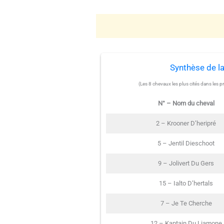
Synthèse de l
(Les 8 chevaux les plus cités dans les p
N° – Nom du cheval
2 – Krooner D’heripré
5 – Jentil Dieschoot
9 – Jolivert Du Gers
15 – Ialto D’hertals
7 – Je Te Cherche
12 – Kaptain Du Liamone