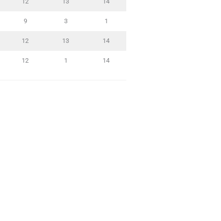
12
13
14
9
3
1
12
13
14
12
1
14