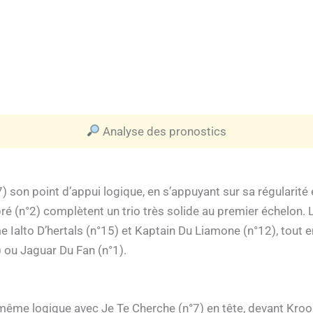
Analyse des pronostics
) son point d’appui logique, en s’appuyant sur sa régularité e
ré (n°2) complètent un trio très solide au premier échelon.
alto D’hertals (n°15) et Kaptain Du Liamone (n°12), tout en
 ou Jaguar Du Fan (n°1).
même logique avec Je Te Cherche (n°7) en tête, devant Kroone