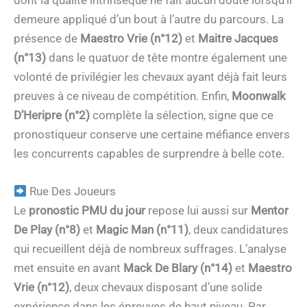
demeure appliqué d’un bout à l’autre du parcours. La
présence de
Maestro Vrie (n°12)
et
Maitre Jacques
(n°13)
dans le quatuor de tête montre également une
volonté de privilégier les chevaux ayant déjà fait leurs
preuves à ce niveau de compétition. Enfin,
Moonwalk
D’Heripre (n°2)
complète la sélection, signe que ce
pronostiqueur conserve une certaine méfiance envers
les concurrents capables de surprendre à belle cote.
Rue Des Joueurs
Le
pronostic PMU du jour
repose lui aussi sur
Mentor
De Play (n°8)
et
Magic Man (n°11)
, deux candidatures
qui recueillent déjà de nombreux suffrages. L’analyse
met ensuite en avant
Mack De Blary (n°14)
et
Maestro
Vrie (n°12)
, deux chevaux disposant d’une solide
expérience dans les épreuves de haut niveau. Par