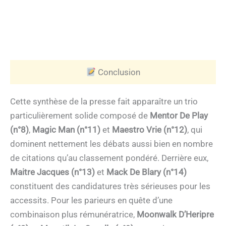
Conclusion
Cette synthèse de la presse fait apparaître un trio
particulièrement solide composé de
Mentor De Play
(n°8)
,
Magic Man (n°11)
et
Maestro Vrie (n°12)
, qui
dominent nettement les débats aussi bien en nombre
de citations qu’au classement pondéré. Derrière eux,
Maitre Jacques (n°13)
et
Mack De Blary (n°14)
constituent des candidatures très sérieuses pour les
accessits. Pour les parieurs en quête d’une
combinaison plus rémunératrice,
Moonwalk D’Heripre