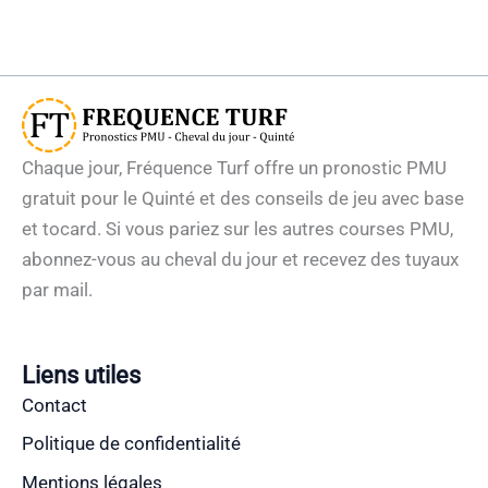
Chaque jour, Fréquence Turf offre un pronostic PMU
gratuit pour le Quinté et des conseils de jeu avec base
et tocard. Si vous pariez sur les autres courses PMU,
abonnez-vous au cheval du jour et recevez des tuyaux
par mail.
Liens utiles
Contact
Politique de confidentialité
Mentions légales