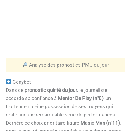
Analyse des pronostics PMU du jour
Genybet
Dans ce
pronostic quinté du jour
, le journaliste
accorde sa confiance à
Mentor De Play (n°8)
, un
trotteur en pleine possession de ses moyens qui
reste sur une remarquable série de performances.
Derrière ce choix prioritaire figure
Magic Man (n°11)
,
dont la qualité intrinsèque ne fait aucun doute lorsqu’il