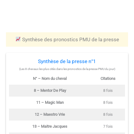
Synthèse des pronostics PMU de la presse
Synthèse de la presse n°1
(Les 8 chevaux les plus cités dans les pronostics de la presse PMU du jour)
N° – Nom du cheval
Citations
8 – Mentor De Play
8 fois
11 – Magic Man
8 fois
12 – Maestro Vrie
8 fois
13 – Maitre Jacques
7 fois