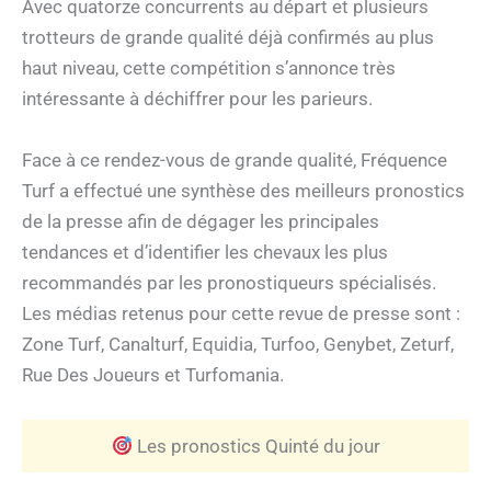
Avec quatorze concurrents au départ et plusieurs
trotteurs de grande qualité déjà confirmés au plus
haut niveau, cette compétition s’annonce très
intéressante à déchiffrer pour les parieurs.
Face à ce rendez-vous de grande qualité, Fréquence
Turf a effectué une synthèse des meilleurs pronostics
de la presse afin de dégager les principales
tendances et d’identifier les chevaux les plus
recommandés par les pronostiqueurs spécialisés.
Les médias retenus pour cette revue de presse sont :
Zone Turf, Canalturf, Equidia, Turfoo, Genybet, Zeturf,
Rue Des Joueurs et Turfomania.
Les pronostics Quinté du jour