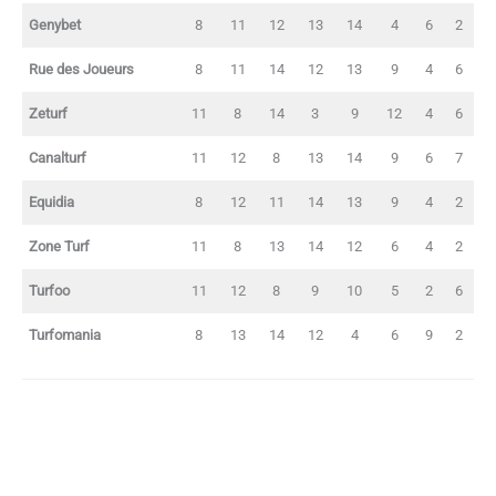
Genybet
8
11
12
13
14
4
6
2
Rue des Joueurs
8
11
14
12
13
9
4
6
Zeturf
11
8
14
3
9
12
4
6
Canalturf
11
12
8
13
14
9
6
7
Equidia
8
12
11
14
13
9
4
2
Zone Turf
11
8
13
14
12
6
4
2
Turfoo
11
12
8
9
10
5
2
6
Turfomania
8
13
14
12
4
6
9
2