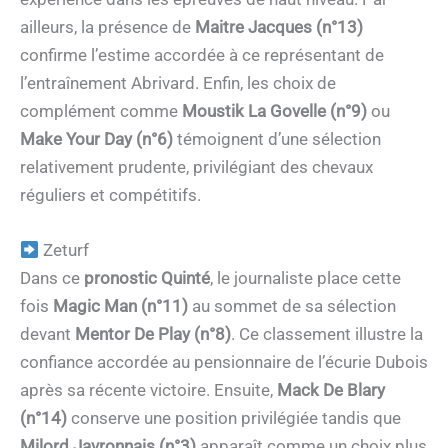
ailleurs, la présence de
Maitre Jacques (n°13)
confirme l’estime accordée à ce représentant de
l’entraînement Abrivard. Enfin, les choix de
complément comme
Moustik La Govelle (n°9)
ou
Make Your Day (n°6)
témoignent d’une sélection
relativement prudente, privilégiant des chevaux
réguliers et compétitifs.
Zeturf
Dans ce
pronostic Quinté
, le journaliste place cette
fois
Magic Man (n°11)
au sommet de sa sélection
devant
Mentor De Play (n°8)
. Ce classement illustre la
confiance accordée au pensionnaire de l’écurie Dubois
après sa récente victoire. Ensuite,
Mack De Blary
(n°14)
conserve une position privilégiée tandis que
Milord Javronnais (n°3)
apparaît comme un choix plus