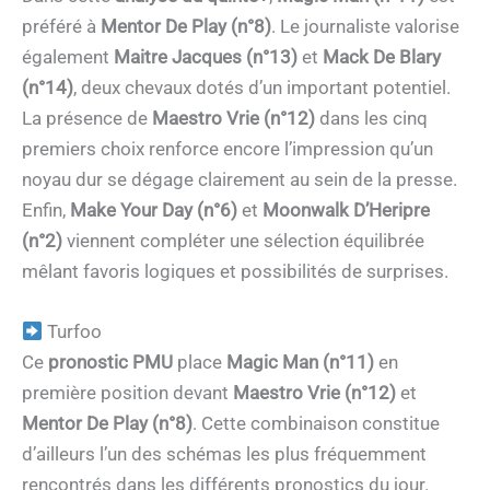
préféré à
Mentor De Play (n°8)
. Le journaliste valorise
également
Maitre Jacques (n°13)
et
Mack De Blary
(n°14)
, deux chevaux dotés d’un important potentiel.
La présence de
Maestro Vrie (n°12)
dans les cinq
premiers choix renforce encore l’impression qu’un
noyau dur se dégage clairement au sein de la presse.
Enfin,
Make Your Day (n°6)
et
Moonwalk D’Heripre
(n°2)
viennent compléter une sélection équilibrée
mêlant favoris logiques et possibilités de surprises.
Turfoo
Ce
pronostic PMU
place
Magic Man (n°11)
en
première position devant
Maestro Vrie (n°12)
et
Mentor De Play (n°8)
. Cette combinaison constitue
d’ailleurs l’un des schémas les plus fréquemment
rencontrés dans les différents pronostics du jour.