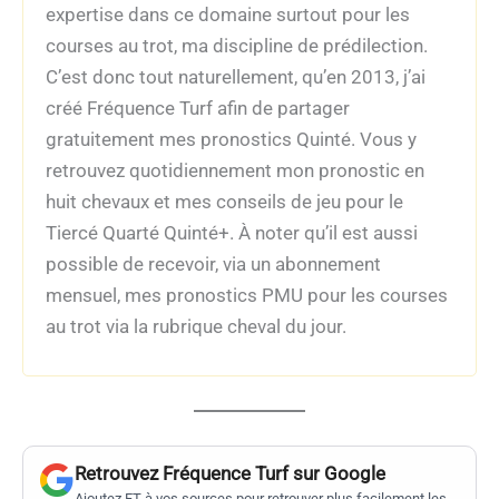
expertise dans ce domaine surtout pour les
courses au trot, ma discipline de prédilection.
C’est donc tout naturellement, qu’en 2013, j’ai
créé Fréquence Turf afin de partager
gratuitement mes pronostics Quinté. Vous y
retrouvez quotidiennement mon pronostic en
huit chevaux et mes conseils de jeu pour le
Tiercé Quarté Quinté+. À noter qu’il est aussi
possible de recevoir, via un abonnement
mensuel, mes pronostics PMU pour les courses
au trot via la rubrique cheval du jour.
Retrouvez Fréquence Turf sur Google
Ajoutez FT à vos sources pour retrouver plus facilement les