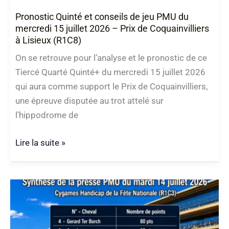
presse
Pronostic Quinté et conseils de jeu PMU du
PMU
mercredi 15 juillet 2026 – Prix de Coquainvilliers
du
à Lisieux (R1C8)
jour
On se retrouve pour l’analyse et le pronostic de ce
Tiercé Quarté Quinté+ du mercredi 15 juillet 2026
qui aura comme support le Prix de Coquainvilliers,
une épreuve disputée au trot attelé sur
l’hippodrome de
Pronostic
Lire la suite »
Quinté
et
conseils
de
jeu
PMU