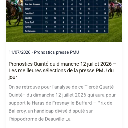
2026
–
Les
meilleures
sélections
de
la
11/07/2026
•
Pronostics presse PMU
presse
Pronostics Quinté du dimanche 12 juillet 2026 –
PMU
Les meilleures sélections de la presse PMU du
du
jour
jour
On se retrouve pour l’analyse de ce Tiercé Quarté
Quinté+ du dimanche 12 juillet 2026 qui aura pour
support le Haras de Fresnay-le-Buffard – Prix de
Balleroy, un handicap divisé disputé sur
l’hippodrome de Deauville-La