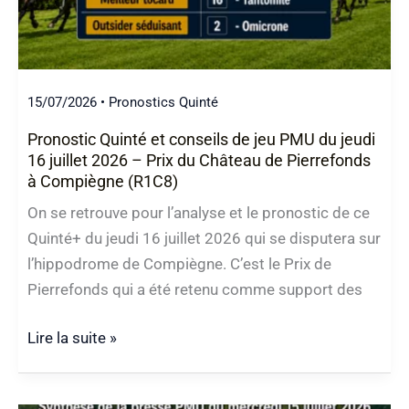
meilleures
sélections
de
la
15/07/2026
•
Pronostics Quinté
presse
Pronostic Quinté et conseils de jeu PMU du jeudi
PMU
16 juillet 2026 – Prix du Château de Pierrefonds
du
à Compiègne (R1C8)
jour
On se retrouve pour l’analyse et le pronostic de ce
Quinté+ du jeudi 16 juillet 2026 qui se disputera sur
l’hippodrome de Compiègne. C’est le Prix de
Pierrefonds qui a été retenu comme support des
Pronostic
Lire la suite »
Quinté
et