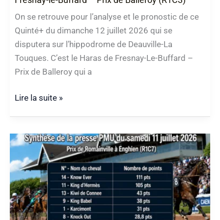
jour
On se retrouve pour l’analyse et le pronostic de ce
Quinté+ du dimanche 12 juillet 2026 qui se
disputera sur l’hippodrome de Deauville-La
Touques. C’est le Haras de Fresnay-Le-Buffard –
Prix de Balleroy qui a
Pronostic
Lire la suite »
Quinté
et
conseils
de
jeu
PMU
du
dimanche