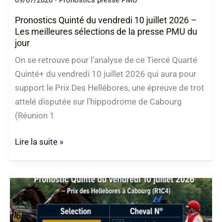
Prix
Pronostics Quinté du vendredi 10 juillet 2026 –
de
Les meilleures sélections de la presse PMU du
Romainville
jour
à
On se retrouve pour l’analyse de ce Tiercé Quarté
Enghien
Quinté+ du vendredi 10 juillet 2026 qui aura pour
(R1C7)
support le Prix Des Hellébores, une épreuve de trot
attelé disputée sur l’hippodrome de Cabourg
(Réunion 1
Pronostics
Lire la suite »
Quinté
du
vendredi
10
juillet