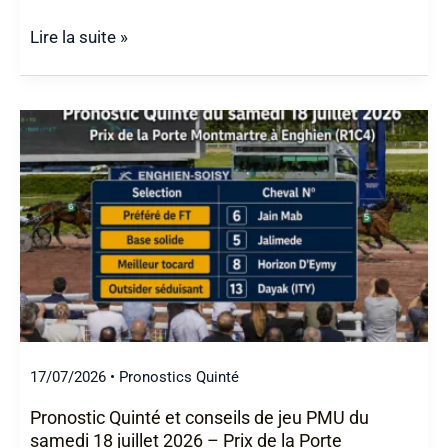
Pronostics
Lire la suite »
Quinté
du
samedi
18
juillet
2026
–
Les
meilleures
sélections
de
la
17/07/2026
•
Pronostics Quinté
presse
Pronostic Quinté et conseils de jeu PMU du
PMU
samedi 18 juillet 2026 – Prix de la Porte