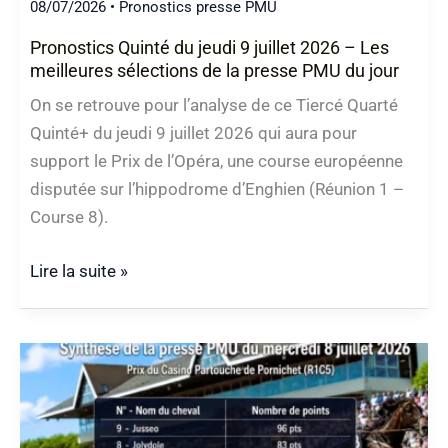
–
08/07/2026
•
Pronostics presse PMU
Prix
Pronostics Quinté du jeudi 9 juillet 2026 – Les
de
meilleures sélections de la presse PMU du jour
l’Opéra
On se retrouve pour l’analyse de ce Tiercé Quarté
à
Quinté+ du jeudi 9 juillet 2026 qui aura pour
Enghien
support le Prix de l’Opéra, une course européenne
(R1C8)
disputée sur l’hippodrome d’Enghien (Réunion 1 –
Course 8).
Pronostics
Lire la suite »
Quinté
du
jeudi
9
juillet
2026