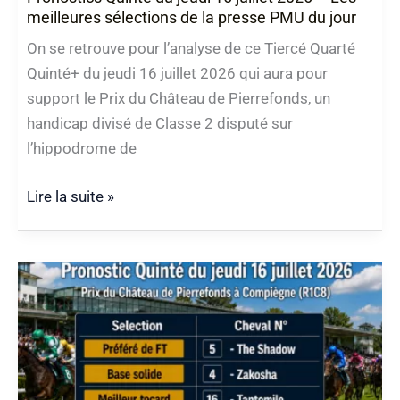
Prix
meilleures sélections de la presse PMU du jour
de
On se retrouve pour l’analyse de ce Tiercé Quarté
la
Quinté+ du jeudi 16 juillet 2026 qui aura pour
ville
support le Prix du Château de Pierrefonds, un
de
handicap divisé de Classe 2 disputé sur
Cabourg
l’hippodrome de
(R1C8)
Pronostics
Lire la suite »
Quinté
du
jeudi
16
juillet
2026
–
Les