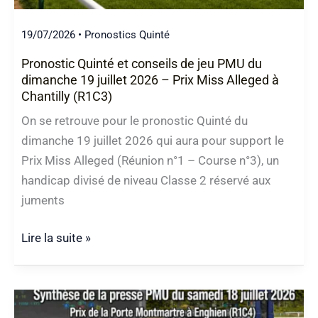
de
la
19/07/2026
•
Pronostics Quinté
presse
Pronostic Quinté et conseils de jeu PMU du
PMU
dimanche 19 juillet 2026 – Prix Miss Alleged à
du
Chantilly (R1C3)
jour
On se retrouve pour le pronostic Quinté du
dimanche 19 juillet 2026 qui aura pour support le
Prix Miss Alleged (Réunion n°1 – Course n°3), un
handicap divisé de niveau Classe 2 réservé aux
juments
Pronostic
Lire la suite »
Quinté
et
conseils
de