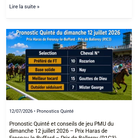
Pronostics
Lire la suite »
Quinté
du
dimanche
12
juillet
2026
–
Les
meilleures
sélections
de
la
12/07/2026
•
Pronostics Quinté
presse
Pronostic Quinté et conseils de jeu PMU du
PMU
dimanche 12 juillet 2026 – Prix Haras de
du
Fresnay-le-Buffard – Prix de Balleroy (R1C3)