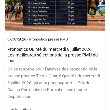
–
Les
meilleures
sélections
de
la
07/07/2026
•
Pronostics presse PMU
presse
Pronostics Quinté du mercredi 8 juillet 2026 –
PMU
Les meilleures sélections de la presse PMU du
du
jour
jour
On se retrouve pour l’analyse des pronostic de la
presse pour ce Tiercé Quarté Quinté+ du mercredi
8 juillet 2026 qui aura pour support le Prix du
Casino Partouche de Pornichet, une course
disputée sur
Pronostics
Lire la suite »