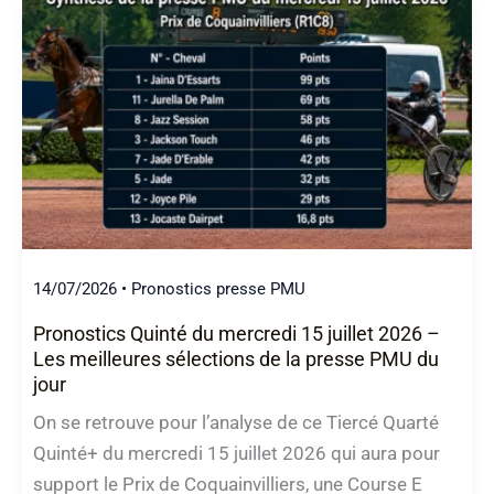
conseils
de
jeu
PMU
du
jeudi
16
juillet
2026
–
14/07/2026
•
Pronostics presse PMU
Prix
Pronostics Quinté du mercredi 15 juillet 2026 –
du
Les meilleures sélections de la presse PMU du
Château
jour
de
On se retrouve pour l’analyse de ce Tiercé Quarté
Pierrefonds
Quinté+ du mercredi 15 juillet 2026 qui aura pour
à
support le Prix de Coquainvilliers, une Course E