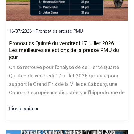
18
juillet
2026
–
16/07/2026
•
Pronostics presse PMU
Prix
Pronostics Quinté du vendredi 17 juillet 2026 –
de
Les meilleures sélections de la presse PMU du
la
jour
Porte
On se retrouve pour l’analyse de ce Tiercé Quarté
Montmartre
Quinté+ du vendredi 17 juillet 2026 qui aura pour
à
support le Grand Prix de la Ville de Cabourg, une
Enghien
Course B européenne disputée sur l’hippodrome de
(R1C4)
Pronostics
Lire la suite »
Quinté
du
vendredi