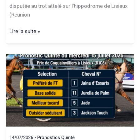
Compiègne
disputée au trot attelé sur l’hippodrome de Lisieux
(R1C8)
(Réunion
Pronostics
Lire la suite »
Quinté
du
mercredi
15
juillet
2026
–
Les
meilleures
sélections
de
la
14/07/2026
•
Pronostics Quinté