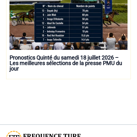
Pronostics Quinté du samedi 18 juillet 2026 –
Les meilleures sélections de la presse PMU du
jour