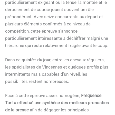
particulièrement exigeant où la tenue, la montée et le
déroulement de course jouent souvent un rôle
prépondérant. Avec seize concurrents au départ et
plusieurs éléments confirmés à ce niveau de
compétition, cette épreuve s’annonce
particulièrement intéressante à déchiffrer malgré une
hiérarchie qui reste relativement fragile avant le coup.
Dans ce
quinté+ du jour
, entre les chevaux réguliers,
les spécialistes de Vincennes et quelques profils plus
intermittents mais capables d’un réveil, les
possibilités restent nombreuses.
Face à cette épreuve assez homogène,
Fréquence
Turf a effectué une synthèse des meilleurs pronostics
de la presse
afin de dégager les principales