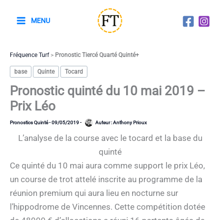
Aller
au
MENU
contenu
Fréquence Turf
>
Pronostic Tiercé Quarté Quinté+
base
Quinte
Tocard
Pronostic quinté du 10 mai 2019 –
Prix Léo
Pronostics Quinté
-
09/05/2019
-
Auteur :
Anthony Prioux
L’analyse de la course avec le tocard et la base du
quinté
Ce quinté du 10 mai aura comme support le prix Léo,
un course de trot attelé inscrite au programme de la
réunion premium qui aura lieu en nocturne sur
l’hippodrome de Vincennes. Cette compétition dotée