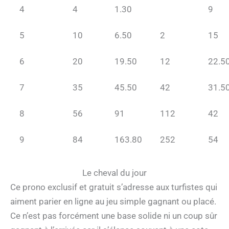
4
4
1.30
9
5
10
6.50
2
15
6
20
19.50
12
22.5
7
35
45.50
42
31.5
8
56
91
112
42
9
84
163.80
252
54
Le cheval du jour
Ce prono exclusif et gratuit s’adresse aux turfistes qui
aiment parier en ligne au jeu simple gagnant ou placé.
Ce n’est pas forcément une base solide ni un coup sûr