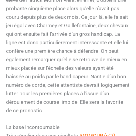
probante cinquième place alors qu’elle n’avait pas
couru depuis plus de deux mois. Ce jour-là, elle faisait
jeu égal avec Charmey et Gaillefontaine, deux chevaux
qui ont ensuite fait l’arrivée d’un gros handicap. La
ligne est donc particulièrement intéressante et elle lui
confère une première chance à défendre. On peut
également remarquer qu’elle se retrouve de mieux en
mieux placée sur l’échelle des valeurs ayant été
baissée au poids par le handicapeur. Nantie d’un bon
numéro de corde, cette attentiste devrait logiquement
lutter pour les premières places à l’issue d’un
déroulement de course limpide. Elle sera la favorite
de ce pronostic.
La base incontournable
Très régulier dans ses résultats,
MOMOUR (n°7)