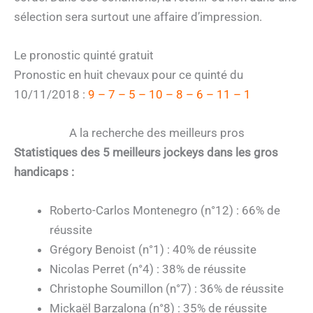
sélection sera surtout une affaire d’impression.
Le pronostic quinté gratuit
Pronostic en huit chevaux pour ce quinté du
10/11/2018 :
9 – 7 – 5 – 10 – 8 – 6 – 11 – 1
A la recherche des meilleurs pros
Statistiques des 5 meilleurs jockeys dans les gros
handicaps :
Roberto-Carlos Montenegro (n°12) : 66% de
réussite
Grégory Benoist (n°1) : 40% de réussite
Nicolas Perret (n°4) : 38% de réussite
Christophe Soumillon (n°7) : 36% de réussite
Mickaël Barzalona (n°8) : 35% de réussite