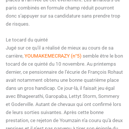
paris combinés en formule champ réduit pourront
donc s’appuyer sur sa candidature sans prendre trop
de risques.
Le tocard du quinté
Jugé sur ce qu’il a réalisé de mieux au cours de sa
carrière,
YOUMAKEMECRAZY (n°5)
semble être le bon
tocard de ce quinté du 10 novembre. Au printemps
dernier, ce pensionnaire de l’écurie de François Rohaut
avait notamment obtenu une bonne quatrième place
dans un gros handicap. Ce jour-là, il faisait jeu égal
avec Bhageerathi, Garopaba, Lettyt Storm, Sommery
et Goderville. Autant de chevaux qui ont confirmé lors
de leurs sorties suivantes. Après cette bonne
prestation, ce rejeton de Youmzain n’a couru qu’à deux
reprises et il n’est pas parvenu à tirer son épingle du