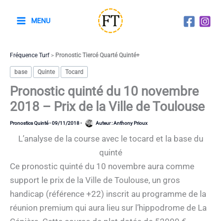
Aller
au
MENU
contenu
Fréquence Turf
>
Pronostic Tiercé Quarté Quinté+
base
Quinte
Tocard
Pronostic quinté du 10 novembre
2018 – Prix de la Ville de Toulouse
Pronostics Quinté
-
09/11/2018
-
Auteur :
Anthony Prioux
L’analyse de la course avec le tocard et la base du
quinté
Ce pronostic quinté du 10 novembre aura comme
support le prix de la Ville de Toulouse, un gros
handicap (référence +22) inscrit au programme de la
réunion premium qui aura lieu sur l’hippodrome de La