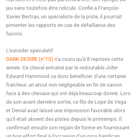
jeu sans toutefois être ridicule. Confié à François-
Xavier Bertras, un spécialiste de la piste, il pourrait
pimenter les rapports en cas de défaillance des
favoris.
L’outsider spéculatif
DARK DESIRE (n°10)
n’a couru qu’à 8 reprises cette
année. Ce cheval entraîné par le redoutable John-
Edward Hammond va donc bénéficier d’une certaine
fraîcheur, un atout non négligeable en fin de saison
face à des chevaux qui ont déjà beaucoup donné. Lors
de son avant-dernière sortie, ce fils de Lope de Vega
et Denial avait laissé une impression favorable alors
qu’il était absent des pistes depuis le printemps. Il
confirmait ensuite son regain de forme en fournissant
un bon effort final à l’occasion d’un gros handicap