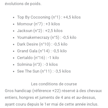
évolutions de poids.
Top By Cocooning (n°1) : +4,5 kilos
Momour (n°7) : +3 kilos
Jacksun (n°2) : +2,5 kilos
Youmakemecrazy (n°5) : -0,5 kilo
Dark Desire (n°10) : -0,5 kilo
Grand Gala (n°14) : -0,5 kilo
Certaldo (n°16) : -1 kilo
Solmina (n°3) : -3 kilos
See The Sun (n°11) : -3,5 kilos
Les conditions de course
Gros handicap (référence +22) réservé à des chevaux
entiers, hongres et juments de 4 ans et au-dessus,
ayant couru depuis le 1er mai de cette année inclus.