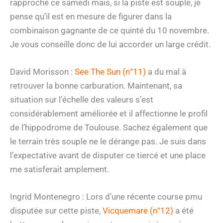
rapproché ce samedi mais, si la piste est souple, je
pense qu’il est en mesure de figurer dans la
combinaison gagnante de ce quinté du 10 novembre.
Je vous conseille donc de lui accorder un large crédit.
David Morisson :
See The Sun (n°11)
a du mal à
retrouver la bonne carburation. Maintenant, sa
situation sur l’échelle des valeurs s’est
considérablement améliorée et il affectionne le profil
de l’hippodrome de Toulouse. Sachez également que
le terrain très souple ne le dérange pas. Je suis dans
l’expectative avant de disputer ce tiercé et une place
me satisferait amplement.
Ingrid Montenegro : Lors d’une récente course pmu
disputée sur cette piste,
Vicquemare (n°12)
a été