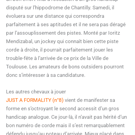
disputé sur l’hippodrome de Chantilly. Samedi, il
évoluera sur une distance qui correspondra
parfaitement à ses aptitudes et il ne sera pas déragé
par l’assouplissement des pistes. Monté par Ioritz
Mendizabal, un jockey qui connaît bien cette piste
corde à droite, il pourrait parfaitement jouer les
trouble-fête à l’arrivée de ce prix de la Ville de
Toulouse. Les amateurs de bons outsiders pourront
donc s’intéresser à sa candidature.
Les autres chevaux à jouer
JUST A FORMALITY (n°8)
vient de manifester sa
forme en s’octroyant le second accessit d’un gros
handicap analogue. Ce jour-là, il n’avait pas hérité d’un
bon numéro de corde mais il s’est remarquablement
défendu jusqu’au poteau d’arrivée. Mieux placé dans