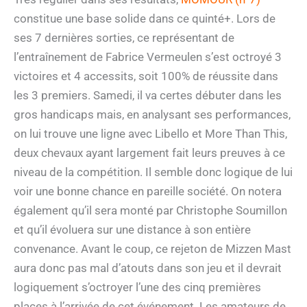
constitue une base solide dans ce quinté+. Lors de
ses 7 dernières sorties, ce représentant de
l’entraînement de Fabrice Vermeulen s’est octroyé 3
victoires et 4 accessits, soit 100% de réussite dans
les 3 premiers. Samedi, il va certes débuter dans les
gros handicaps mais, en analysant ses performances,
on lui trouve une ligne avec Libello et More Than This,
deux chevaux ayant largement fait leurs preuves à ce
niveau de la compétition. Il semble donc logique de lui
voir une bonne chance en pareille société. On notera
également qu’il sera monté par Christophe Soumillon
et qu’il évoluera sur une distance à son entière
convenance. Avant le coup, ce rejeton de Mizzen Mast
aura donc pas mal d’atouts dans son jeu et il devrait
logiquement s’octroyer l’une des cinq premières
places à l’arrivée de cet événement. Les amateurs de