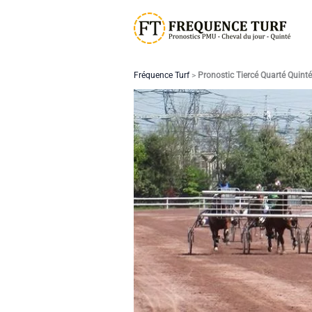
Aller
au
contenu
Fréquence Turf
>
Pronostic Tiercé Quarté Quint