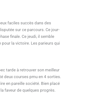
 deux faciles succès dans des
disputée sur ce parcours. Ce jour-
hase finale. Ce jeudi, il semble
 pour la victoire. Les parieurs qui
ec tarde à retrouver son meilleur
rté deux courses pmu en 4 sorties.
ire en pareille société. Bien placé
 à la faveur de quelques progrès.