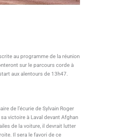
inscrite au programme de la réunion
onteront sur le parcours corde à
start aux alentours de 13h47.
re de l’écurie de Sylvain Roger
 sa victoire à Laval devant Afghan
es de la voiture, il devrait lutter
te. Il sera le favori de ce