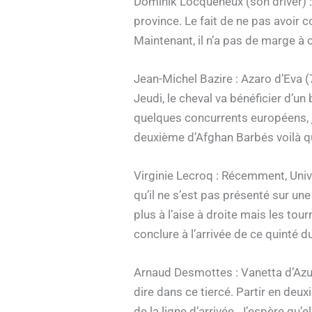
Dominik Locqueneux (son driver) :
province. Le fait de ne pas avoir 
Maintenant, il n’a pas de marge à 
Jean-Michel Bazire : Azaro d’Eva (
Jeudi, le cheval va bénéficier d’u
quelques concurrents européens, je
deuxième d’Afghan Barbés voilà q
Virginie Lecroq : Récemment, Univ
qu’il ne s’est pas présenté sur une
plus à l’aise à droite mais les to
conclure à l’arrivée de ce quinté du 
Arnaud Desmottes : Vanetta d’Azur
dire dans ce tiercé. Partir en deuxi
de la ligne d’arrivée. J’espère qu’