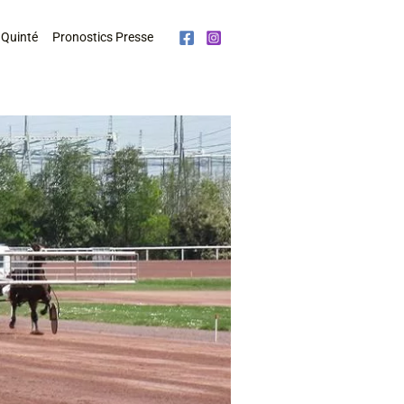
 Quinté
Pronostics Presse