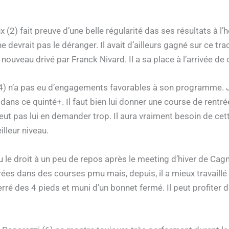
2) fait preuve d’une belle régularité das ses résultats à l’h
devrait pas le déranger. Il avait d’ailleurs gagné sur ce tra
nouveau drivé par Franck Nivard. Il a sa place à l’arrivée de c
4) n’a pas eu d’engagements favorables à son programme. Jeudi
 dans ce quinté+. Il faut bien lui donner une course de rentré
peut pas lui en demander trop. Il aura vraiment besoin de cet
lleur niveau.
u le droit à un peu de repos après le meeting d’hiver de Cagn
ées dans des courses pmu mais, depuis, il a mieux travaillé 
erré des 4 pieds et muni d’un bonnet fermé. Il peut profiter