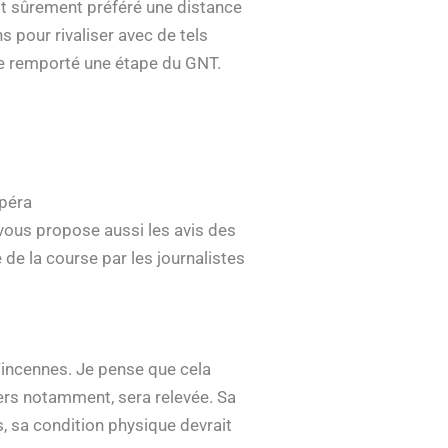
it sûrement préféré une distance
 pour rivaliser avec de tels
te remporté une étape du GNT.
Opéra
 vous propose aussi les avis des
de la course par les journalistes
 Vincennes. Je pense que cela
ngers notamment, sera relevée. Sa
s, sa condition physique devrait