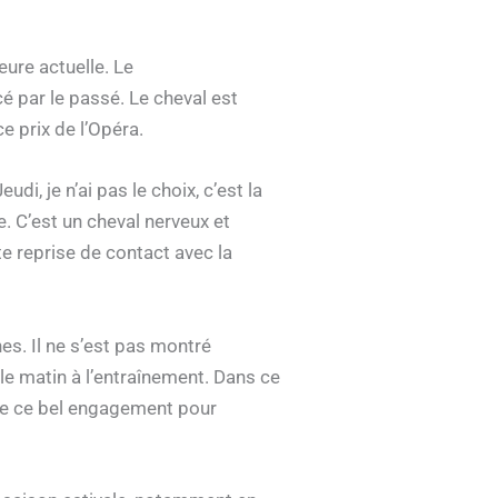
eure actuelle. Le
cé par le passé. Le cheval est
e prix de l’Opéra.
, je n’ai pas le choix, c’est la
e. C’est un cheval nerveux et
te reprise de contact avec la
es. Il ne s’est pas montré
le matin à l’entraînement. Dans ce
 de ce bel engagement pour