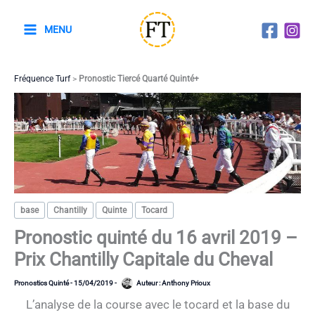
Aller
au
MENU
contenu
Fréquence Turf
>
Pronostic Tiercé Quarté Quinté+
base
Chantilly
Quinte
Tocard
Pronostic quinté du 16 avril 2019 –
Prix Chantilly Capitale du Cheval
Pronostics Quinté
-
15/04/2019
-
Auteur :
Anthony Prioux
L’analyse de la course avec le tocard et la base du