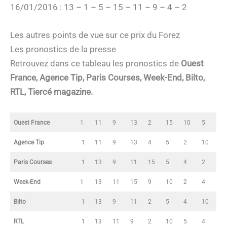
16/01/2016 : 13 – 1 – 5 – 15 – 11 – 9 – 4 – 2
Les autres points de vue sur ce prix du Forez
Les pronostics de la presse
Retrouvez dans ce tableau les pronostics de
Ouest
France, Agence Tip, Paris Courses, Week-End, Bilto,
RTL, Tiercé magazine.
Ouest France
1
11
9
13
2
15
10
5
Agence Tip
1
11
9
13
4
5
2
10
Paris Courses
1
13
9
11
15
5
4
2
Week-End
1
13
11
15
9
10
2
4
Bilto
1
13
9
11
2
5
4
10
RTL
1
13
11
9
2
10
5
4