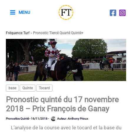
Aller
au
MENU
contenu
Fréquence Turf
>
Pronostic Tiercé Quarté Quinté+
base
Quinte
Tocard
Pronostic quinté du 17 novembre
2018 – Prix François de Ganay
Pronostics Quinté
-
16/11/2018
-
Auteur :
Anthony Prioux
L’analyse de la course avec le tocard et la base du