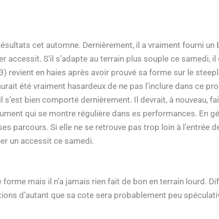
ultats cet automne. Dernièrement, il a vraiment fourni un bel
 accessit. S’il s’adapte au terrain plus souple ce samedi, il
evient en haies après avoir prouvé sa forme sur le steeple
 aurait été vraiment hasardeux de ne pas l’inclure dans ce 
 s’est bien comporté dernièrement. Il devrait, à nouveau, fa
ument qui se montre régulière dans es performances. En gé
s parcours. Si elle ne se retrouve pas trop loin à l’entrée de 
er un accessit ce samedi.
rme mais il n’a jamais rien fait de bon en terrain lourd. Diff
tions d’autant que sa cote sera probablement peu spéculati