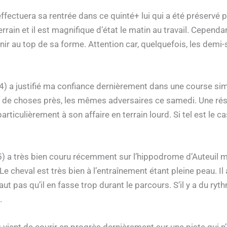
fectuera sa rentrée dans ce quinté+ lui qui a été préservé 
rain et il est magnifique d’état le matin au travail. Cependant
nir au top de sa forme. Attention car, quelquefois, les dem
) a justifié ma confiance dernièrement dans une course simila
eu de choses près, les mêmes adversaires ce samedi. Une rés
articulièrement à son affaire en terrain lourd. Si tel est le ca
5) a très bien couru récemment sur l’hippodrome d’Auteuil mai
Le cheval est très bien à l’entraînement étant pleine peau. I
ut pas qu’il en fasse trop durant le parcours. S’il y a du ryth
.