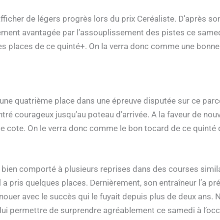
her de légers progrès lors du prix Ceréaliste. D’après son e
ment avantagée par l’assouplissement des pistes ce samedi.
es places de ce quinté+. On la verra donc comme une bonne 
 quatrième place dans une épreuve disputée sur ce parcours
montré courageux jusqu’au poteau d’arrivée. A la faveur de no
elle cote. On le verra donc comme le bon tocard de ce quint
 bien comporté à plusieurs reprises dans des courses similai
 a pris quelques places. Dernièrement, son entraîneur l’a p
nouer avec le succès qui le fuyait depuis plus de deux ans. N
 lui permettre de surprendre agréablement ce samedi à l’occ