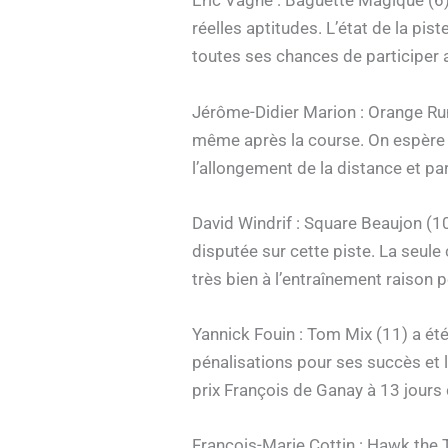
Eric Vagne : Baguette Magique (6)
réelles aptitudes. L’état de la pist
toutes ses chances de participer 
Jérôme-Didier Marion : Orange Run 
même après la course. On espère qu
l’allongement de la distance et par
David Windrif : Square Beaujon (1
disputée sur cette piste. La seule
très bien à l’entraînement raison 
Yannick Fouin : Tom Mix (11) a ét
pénalisations pour ses succès et l
prix François de Ganay à 13 jours d
François-Marie Cottin : Hawk the T