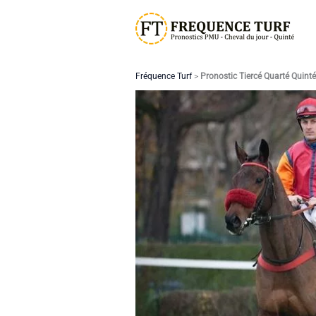
Aller
au
contenu
Fréquence Turf
>
Pronostic Tiercé Quarté Quint