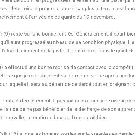
 vient de courir en progrès dernièrement sur une piste qui n
e est déterminant pour ma jument car plus le terrain est lourd 
activement à l’arrivée de ce quinté du 19 novembre.
(9) reste sur une bonne rentrée. Généralement, il court bien f
’il aura progressé au niveau de sa condition physique. Il e
 l’alourdissement de la piste. Il peut rentrer dans le quinté+
0) a effectué une bonne reprise de contact avec la compétit
 chose que je redoute, c’est sa deuxième sortie après une l
pour laquelle il sera au départ de ce tiercé tout en craignan
é épatant dernièrement. Il passait un examen à ce niveau de 
e fait de de ne pas bénéficier de la décharge de son apprenti
’intervalle. Le matin au boulot, il me paraît bien.
alk (13) aligne les bonnes sorties sur le steeple ces dernie