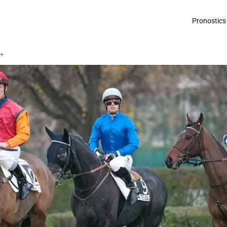
Pronostics
é+