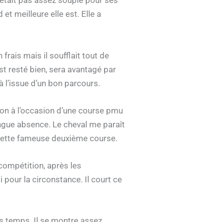
’était pas assez souple pour ses
et meilleure elle est. Elle a
rais mais il soufflait tout de
st resté bien, sera avantagé par
 à l’issue d’un bon parcours.
ion à l’occasion d’une course pmu
ongue absence. Le cheval me paraît
t cette fameuse deuxième course.
compétition, après les
 pour la circonstance. Il court ce
rs temps. Il se montre assez