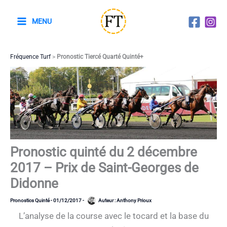
Aller
au
MENU
contenu
Fréquence Turf
>
Pronostic Tiercé Quarté Quinté+
Pronostic quinté du 2 décembre
2017 – Prix de Saint-Georges de
Didonne
Pronostics Quinté
-
01/12/2017
-
Auteur :
Anthony Prioux
L’analyse de la course avec le tocard et la base du