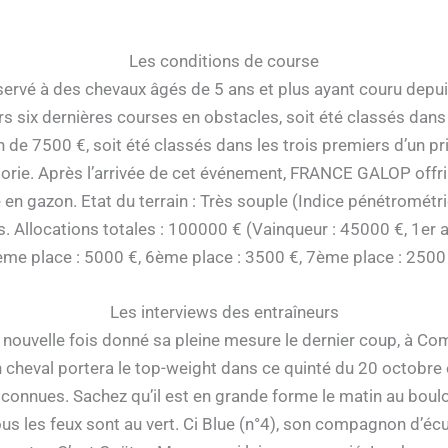
Les conditions de course
ervé à des chevaux âgés de 5 ans et plus ayant couru depuis 
leurs six dernières courses en obstacles, soit été classés dan
n de 7500 €, soit été classés dans les trois premiers d’un pr
ie. Après l’arrivée de cet événement, FRANCE GALOP offrir
 en gazon. Etat du terrain : Très souple (Indice pénétrométri
s. Allocations totales : 100000 € (Vainqueur : 45000 €, 1er
ème place : 5000 €, 6ème place : 3500 €, 7ème place : 2500 
Les interviews des entraîneurs
 nouvelle fois donné sa pleine mesure le dernier coup, à Co
cheval portera le top-weight dans ce quinté du 20 octobre e
connues. Sachez qu’il est en grande forme le matin au boulot.
s les feux sont au vert. Ci Blue (n°4), son compagnon d’écu