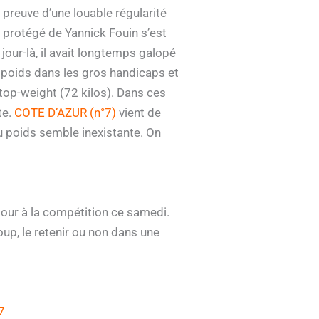
t preuve d’une louable régularité
e protégé de Yannick Fouin s’est
our-là, il avait longtemps galopé
de poids dans les gros handicaps et
 top-weight (72 kilos). Dans ces
te.
COTE D’AZUR (n°7)
vient de
u poids semble inexistante. On
etour à la compétition ce samedi.
oup, le retenir ou non dans une
7