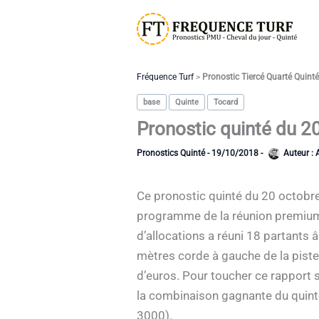
Aller
au
contenu
Fréquence Turf
>
Pronostic Tiercé Quarté Quint
base
Quinte
Tocard
Pronostic quinté du 2
Pronostics Quinté
-
19/10/2018
-
Auteur :
Ce pronostic quinté du 20 octobre
programme de la réunion premium 
d’allocations a réuni 18 partants 
mètres corde à gauche de la piste 
d’euros. Pour toucher ce rapport s
la combinaison gagnante du quinté
3000).