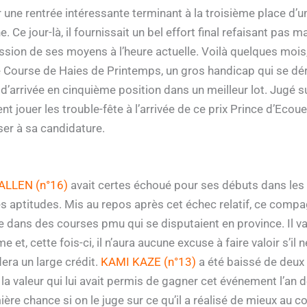
r une rentrée intéressante terminant à la troisième place d’u
e jour-là, il fournissait un bel effort final refaisant pas ma
ession de ses moyens à l’heure actuelle. Voilà quelques mois,
e Course de Haies de Printemps, un gros handicap qui se dér
au d’arrivée en cinquième position dans un meilleur lot. Jugé
ent jouer les trouble-fête à l’arrivée de ce prix Prince d’Ec
ser à sa candidature.
ALLEN (n°16)
avait certes échoué pour ses débuts dans les
ses aptitudes. Mis au repos après cet échec relatif, ce com
tie dans des courses pmu qui se disputaient en province. Il 
et, cette fois-ci, il n’aura aucune excuse à faire valoir s’il 
dera un large crédit.
KAMI KAZE (n°13)
a été baissé de deux k
 valeur qui lui avait permis de gagner cet événement l’an der
e chance si on le juge sur ce qu’il a réalisé de mieux au c