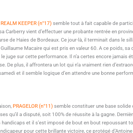
,
REALM KEEPER (n°17)
semble tout à fait capable de partici
sa Carberry vient d’effectuer une probante rentrée en provinc
se de Haies de Bordeaux. Ce jour-là, il terminait dans le sil
 Guillaume Macaire qui est pris en valeur 60. A ce poids, sa
le juge sur cette performance. Il n’a certes encore jamais été
. De plus, il affrontera un lot qui n’a vraiment rien d’extraor
amedi et il semble logique d’en attendre une bonne performa
aison,
PRAGELOR (n°11)
semble constituer une base solide d
ses qu’il a disputé, soit 100% de réussite à la gagne. Derniè
 handicaps et il s’est imposé de bout en bout repoussant t
handicapeur pour cette brillante victoire, ce protégé d’Antoi