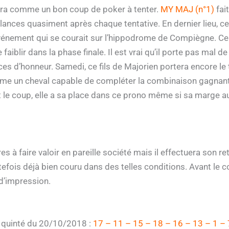
erra comme un bon coup de poker à tenter.
MY MAJ (n°1)
fai
lances quasiment après chaque tentative. En dernier lieu, c
vénement qui se courait sur l’hippodrome de Compiègne. Ce j
faiblir dans la phase finale. Il est vrai qu’il porte pas mal 
es d’honneur. Samedi, ce fils de Majorien portera encore le
omme un cheval capable de compléter la combinaison gagnan
nt le coup, elle a sa place dans ce prono même si sa marge a
es à faire valoir en pareille société mais il effectuera son r
efois déjà bien couru dans des telles conditions. Avant le c
 d’impression.
e quinté du 20/10/2018 :
17 – 11 – 15 – 18 – 16 – 13 – 1 – 