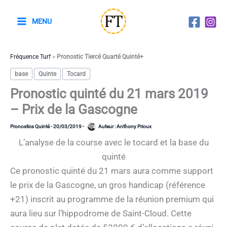
Aller
au
MENU
contenu
Fréquence Turf
>
Pronostic Tiercé Quarté Quinté+
base
Quinte
Tocard
Pronostic quinté du 21 mars 2019
– Prix de la Gascogne
Pronostics Quinté
-
20/03/2019
-
Auteur :
Anthony Prioux
L’analyse de la course avec le tocard et la base du
quinté
Ce pronostic quinté du 21 mars aura comme support
le prix de la Gascogne, un gros handicap (référence
+21) inscrit au programme de la réunion premium qui
aura lieu sur l’hippodrome de Saint-Cloud. Cette