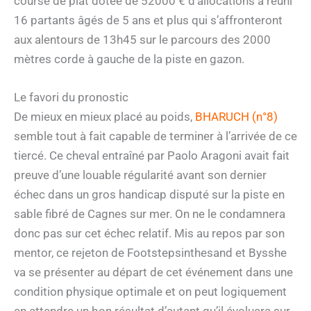
course de plat dotée de 52000 € d’allocations a réuni
16 partants âgés de 5 ans et plus qui s’affronteront
aux alentours de 13h45 sur le parcours des 2000
mètres corde à gauche de la piste en gazon.
Le favori du pronostic
De mieux en mieux placé au poids,
BHARUCH (n°8)
semble tout à fait capable de terminer à l’arrivée de ce
tiercé. Ce cheval entraîné par Paolo Aragoni avait fait
preuve d’une louable régularité avant son dernier
échec dans un gros handicap disputé sur la piste en
sable fibré de Cagnes sur mer. On ne le condamnera
donc pas sur cet échec relatif. Mis au repos par son
mentor, ce rejeton de Footstepsinthesand et Bysshe
va se présenter au départ de cet événement dans une
condition physique optimale et on peut logiquement
en attendre un bon résultat d’autant qu’il évoluera sur