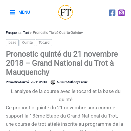
Aller
au
MENU
contenu
Fréquence Turf
>
Pronostic Tiercé Quarté Quinté+
base
Quinte
Tocard
Pronostic quinté du 21 novembre
2018 – Grand National du Trot à
Mauquenchy
Pronostics Quinté
-
20/11/2018
-
Auteur :
Anthony Prioux
L’analyse de la course avec le tocard et la base du
quinté
Ce pronostic quinté du 21 novembre aura comme
support la 13ème Etape du Grand National du Trot,
une course de trot attelé inscrite au programme de la