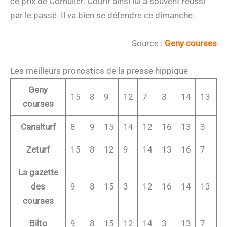
ce prix de Cornulier. Courir ainsi lui a souvent réussi
par le passé. Il va bien se défendre ce dimanche.
Source :
Geny courses
Les meilleurs pronostics de la presse hippique
Geny
15
8
9
12
7
3
14
13
courses
Canalturf
8
9
15
14
12
16
13
3
Zeturf
15
8
12
9
14
13
16
7
La gazette
des
9
8
15
3
12
16
14
13
courses
Bilto
9
8
15
12
14
3
13
7