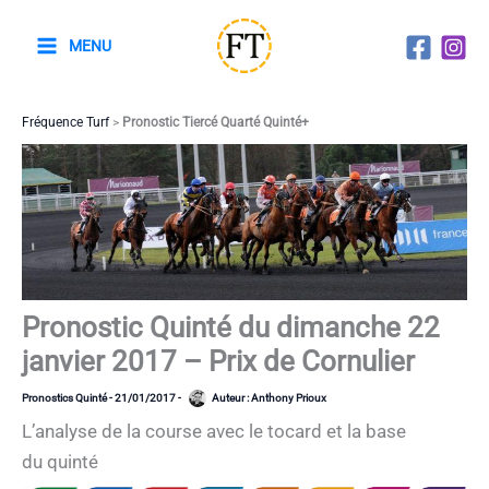
Aller
au
MENU
contenu
Fréquence Turf
>
Pronostic Tiercé Quarté Quinté+
Pronostic Quinté du dimanche 22
janvier 2017 – Prix de Cornulier
Pronostics Quinté
-
21/01/2017
-
Auteur :
Anthony Prioux
L’analyse de la course avec le tocard et la base
du quinté