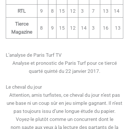
RTL
9
8
15
12
3
7
13
14
Tierce
8
9
15
12
14
3
16
13
Magazine
L’analyse de Paris Turf TV
Analyse et pronostic de Paris Turf pour ce tiercé
quarté quinté du 22 janvier 2017.
Le cheval du jour
Attention, amis turfistes, ce cheval du jour n’est pas
une base ni un coup sûr en jeu simple gagnant. Il n’est
pas toujours issu d’une longue étude du papier.
Voyez-le plutôt comme un concurrent dont le
nom saute aux yeux à la lecture des partants de la