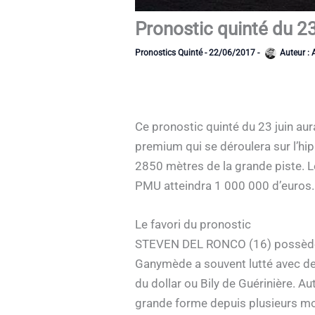
Pronostic quinté du 2
Pronostics Quinté
-
22/06/2017
-
Auteur :
Ce pronostic quinté du 23 juin aur
premium qui se déroulera sur l’hip
2850 mètres de la grande piste. Le
PMU atteindra 1 000 000 d’euros.
Le favori du pronostic
STEVEN DEL RONCO (16) possède pra
Ganymède a souvent lutté avec de
du dollar ou Bily de Guérinière. A
grande forme depuis plusieurs moi