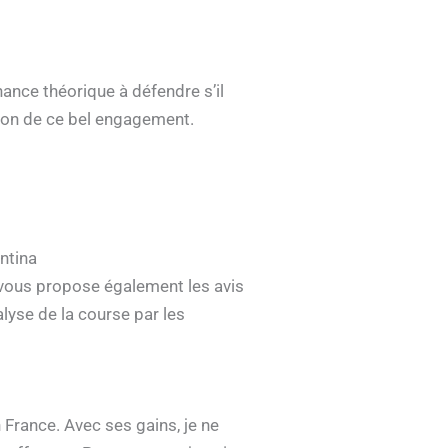
ance théorique à défendre s’il
asion de ce bel engagement.
ntina
 vous propose également les avis
lyse de la course par les
n France. Avec ses gains, je ne