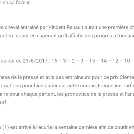
 en sa faveur.
cheval entraîné par Vincent Renault aurait une première ch
gardera courir en espérant qu’il affiche des progrès à l’occ
 quinté du 23/6/2017 : 16 – 3 – 2 – 9 – 15 – 14 – 12 – 10
hèse de la presse et avis des entraîneurs pour ce prix Cleme
ormations pour bien parier sur cette course, Fréquence Turf
re pour chaque partant, les pronostics de la presse et l’ana
urf.
(1) est arrivé à l’écurie la semaine dernière afin de courir e