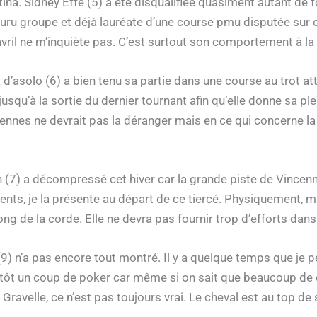
a. Sidney Effe (5) a été disqualifiée quasiment autant de fo
uru groupe et déjà lauréate d’une course pmu disputée sur c
n avril ne m’inquiète pas. C’est surtout son comportement à la
a d’asolo (6) a bien tenu sa partie dans une course au trot at
 jusqu’à la sortie du dernier tournant afin qu’elle donne sa pl
nnes ne devrait pas la déranger mais en ce qui concerne la 
(7) a décompressé cet hiver car la grande piste de Vincenn
nts, je la présente au départ de ce tiercé. Physiquement, m
 long de la corde. Elle ne devra pas fournir trop d’efforts dan
) n’a pas encore tout montré. Il y a quelque temps que je pe
plutôt un coup de poker car même si on sait que beaucoup de
ravelle, ce n’est pas toujours vrai. Le cheval est au top de 