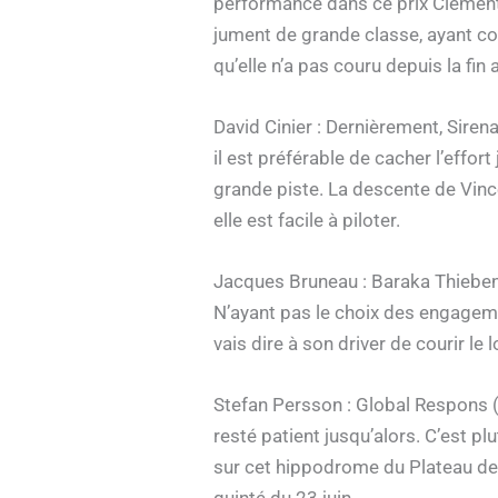
performance dans ce prix Clementin
jument de grande classe, ayant co
qu’elle n’a pas couru depuis la fi
David Cinier : Dernièrement, Siren
il est préférable de cacher l’effort
grande piste. La descente de Vince
elle est facile à piloter.
Jacques Bruneau : Baraka Thieben 
N’ayant pas le choix des engageme
vais dire à son driver de courir le
Stefan Persson : Global Respons (9
resté patient jusqu’alors. C’est 
sur cet hippodrome du Plateau de G