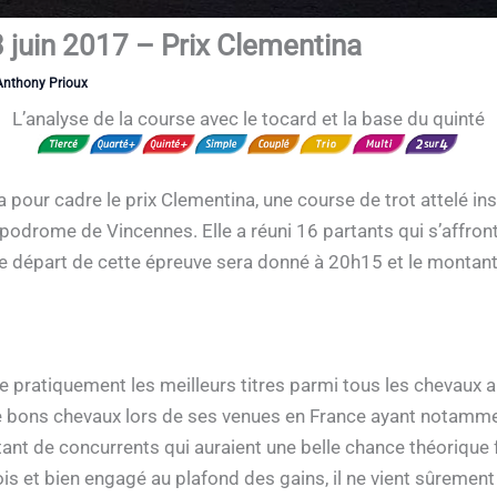
3 juin 2017 – Prix Clementina
Anthony Prioux
L’analyse de la course avec le tocard et la base du quinté
a pour cadre le prix Clementina, une course de trot attelé i
podrome de Vincennes. Elle a réuni 16 partants qui s’affront
 départ de cette épreuve sera donné à 20h15 et le montant de
tiquement les meilleurs titres parmi tous les chevaux au d
 bons chevaux lors de ses venues en France ayant notammen
utant de concurrents qui auraient une belle chance théorique 
s et bien engagé au plafond des gains, il ne vient sûremen