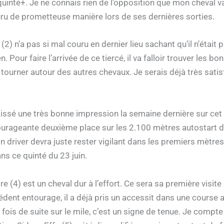
uinté+. Je ne connais rien de l’opposition que mon cheval va 
couru de prometteuse manière lors de ses dernières sorties.
2) n’a pas si mal couru en dernier lieu sachant qu’il n’était
. Pour faire l’arrivée de ce tiercé, il va falloir trouver les bo
e tourner autour des autres chevaux. Je serais déjà très sati
laissé une très bonne impression la semaine dernière sur c
ourageante deuxième place sur les 2.100 mètres autostart de 
on driver devra juste rester vigilant dans les premiers mètr
ns ce quinté du 23 juin.
 (4) est un cheval dur à l’effort. Ce sera sa première visi
ent entourage, il a déjà pris un accessit dans une course au 
is de suite sur le mile, c’est un signe de tenue. Je compte