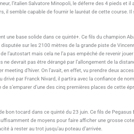
eur, l’italien Salvatore Minopoli, le déferre des 4 pieds et il
rs, il semble capable de fournir le lauréat de cette course. Il
 une base solide dans ce quinté+. Ce fils du champion Aba
sputée sur les 2100 mètres de la grande piste de Vincennes. 
de l’autostart mais cela ne l’a pas empêché de revenir jouer 
is ne devrait pas être dérangé par l’allongement de la distanc
er meeting d’hiver. On l’avait, en effet, vu prendre deux acc
u drivé par Franck Nivard, il partira avec la confiance de no
le de s’emparer d’une des cinq premières places de cette ép
e bon tocard dans ce quinté du 23 juin. Ce fils de Pegasus 
suffisamment de moyens pour faire afficher une grosse cote 
té à rester au trot jusqu’au poteau d’arrivée.