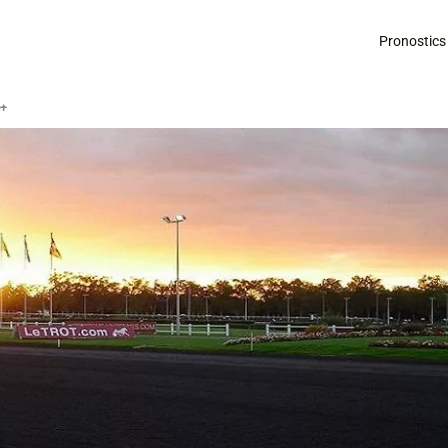
Pronostics
é+