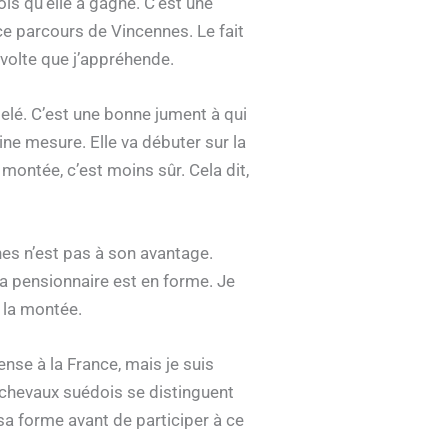
is qu’elle a gagné. C’est une
e parcours de Vincennes. Le fait
 volte que j’appréhende.
telé. C’est une bonne jument à qui
eine mesure. Elle va débuter sur la
montée, c’est moins sûr. Cela dit,
es n’est pas à son avantage.
a pensionnaire est en forme. Je
s la montée.
nse à la France, mais je suis
 chevaux suédois se distinguent
sa forme avant de participer à ce