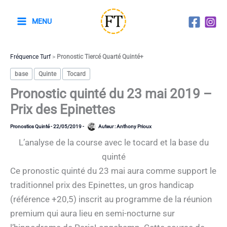
Aller
au
MENU
contenu
Fréquence Turf
>
Pronostic Tiercé Quarté Quinté+
base
Quinte
Tocard
Pronostic quinté du 23 mai 2019 –
Prix des Epinettes
Pronostics Quinté
-
22/05/2019
-
Auteur :
Anthony Prioux
L’analyse de la course avec le tocard et la base du
quinté
Ce pronostic quinté du 23 mai aura comme support le
traditionnel prix des Epinettes, un gros handicap
(référence +20,5) inscrit au programme de la réunion
premium qui aura lieu en semi-nocturne sur