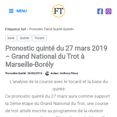
Aller
au
MENU
contenu
Fréquence Turf
>
Pronostic Tiercé Quarté Quinté+
base
Quinte
Tocard
Pronostic quinté du 27 mars 2019
– Grand National du Trot à
Marseille-Borély
Pronostics Quinté
-
26/03/2019
-
Auteur :
Anthony Prioux
L’analyse de la course avec le tocard et la base du
quinté
Ce pronostic quinté du 27 mars aura comme support
la 2ème étape du Grand National du Trot, une course
de trot attelé inscrite au programme de la réunion