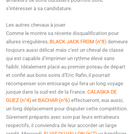
amateurs de bons outsiders pourront donc
s’intéresser à sa candidature.
Les autres chevaux à jouer
Comme le montre sa récente disqualification pour
allures irrégulières,
BLACK JACK FROM (n°8)
demeure
toujours aussi délicat mais c’est un cheval de classe
qui est capable d’imprimer un rythme élevé sans
faiblir. Idéalement placé au premier poteau de départ
et confié aux bons soins d’Eric Rafin, il pourrait
récompenser son entourage qui fera un long voyage
jusque dans la sud-est de la France.
CALASKA DE
GUEZ (n°4)
et
BACHAR (n°6)
effectueront, eux aussi,
un long déplacement pour disputer cette compétition.
Sûrement préparés avec soin par leurs entraîneurs
respectifs, il conviendra de leur accorder un large
crédit. Mercredi,
ELVIS DU VALLON (n°7)
va bénéficier