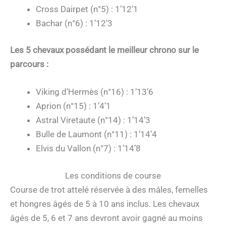
Cross Dairpet (n°5) : 1’12’1
Bachar (n°6) : 1’12’3
Les 5 chevaux possédant le meilleur chrono sur le
parcours :
Viking d’Hermès (n°16) : 1’13’6
Aprion (n°15) : 1’4’1
Astral Viretaute (n°14) : 1’14’3
Bulle de Laumont (n°11) : 1’14’4
Elvis du Vallon (n°7) : 1’14’8
Les conditions de course
Course de trot attelé réservée à des mâles, femelles
et hongres âgés de 5 à 10 ans inclus. Les chevaux
âgés de 5, 6 et 7 ans devront avoir gagné au moins