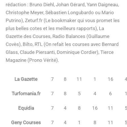
rédaction : Bruno Diehl, Johan Gérard, Yann Daigneau,
Christophe Meyer, Sébastien Longubardo ou Mario
Putrino), Zeturf.fr (Le bookmaker qui vous promet les
plus belles cotes et les meilleurs rapports), La
Gazette des Courses, Radio Balances (Guillaume
Covès), Bilto, RTL (On refait les courses avec Bernard
Glass, Claude Piersanti, Dominique Cordier), Tierce
Magazine (Prono Vérité).
La Gazette
7
8
11
1
16
Turfomania.fr
7
8
5
4
6
Equidia
7
4
8
16
11
Geny Courses
7
4
1
8
11