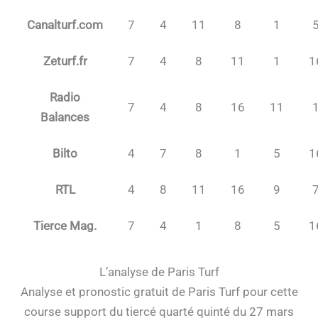
Canalturf.com
7
4
11
8
1
Zeturf.fr
7
4
8
11
1
1
Radio
7
4
8
16
11
Balances
Bilto
4
7
8
1
5
1
RTL
4
8
11
16
9
Tierce Mag.
7
4
1
8
5
1
L’analyse de Paris Turf
Analyse et pronostic gratuit de Paris Turf pour cette
course support du tiercé quarté quinté du 27 mars