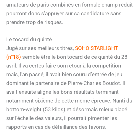
amateurs de paris combinés en formule champ réduit
pourront donc s’appuyer sur sa candidature sans
prendre trop de risques.
Le tocard du quinté
Jugé sur ses meilleurs titres,
SOHO STARLIGHT
(n°18)
semble être le bon tocard de ce quinté du 28
avril. Il va certes faire son retour à la compétition
mais, l’an passé, il avait bien couru d’entrée de jeu
dominant le partenaire de Pierre-Charles Boudot. Il
avait ensuite aligné les bons résultats terminant
notamment sixième de cette même épreuve. Nanti du
bottom-weight (53 kilos) et désormais mieux placé
sur l’échelle des valeurs, il pourrait pimenter les
rapports en cas de défaillance des favoris.