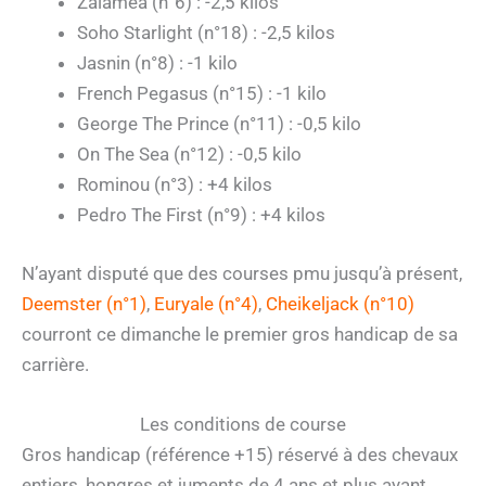
Zalaméa (n°6) : -2,5 kilos
Soho Starlight (n°18) : -2,5 kilos
Jasnin (n°8) : -1 kilo
French Pegasus (n°15) : -1 kilo
George The Prince (n°11) : -0,5 kilo
On The Sea (n°12) : -0,5 kilo
Rominou (n°3) : +4 kilos
Pedro The First (n°9) : +4 kilos
N’ayant disputé que des courses pmu jusqu’à présent,
Deemster (n°1)
,
Euryale (n°4)
,
Cheikeljack (n°10)
courront ce dimanche le premier gros handicap de sa
carrière.
Les conditions de course
Gros handicap (référence +15) réservé à des chevaux
entiers, hongres et juments de 4 ans et plus ayant