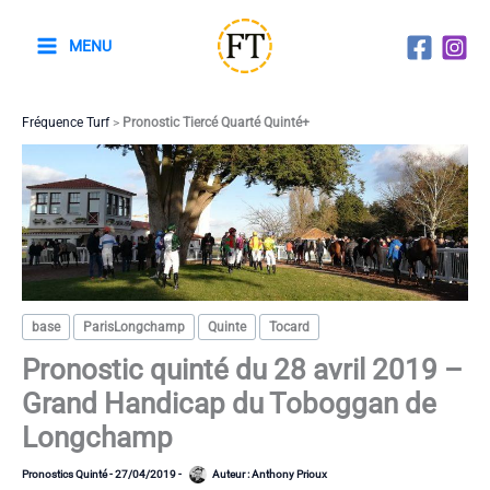
Aller
au
MENU
contenu
Fréquence Turf
>
Pronostic Tiercé Quarté Quinté+
base
ParisLongchamp
Quinte
Tocard
Pronostic quinté du 28 avril 2019 –
Grand Handicap du Toboggan de
Longchamp
Pronostics Quinté
-
27/04/2019
-
Auteur :
Anthony Prioux