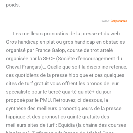
poids.
Source :
Geny courses
Les meilleurs pronostics de la presse et du web
Gros handicap en plat ou gros handicap en obstacles
organisé par France Galop, course de trot attelé
organisée par la SECF (Société d’encouragement du
Cheval Français)… Quelle que soit la discipline retenue,
ces quotidiens de la presse hippique et ces quelques
sites de turf gratuit vous offrent les pronos de leur
spécialiste pour le tiercé quarté quinté+ du jour
proposé par le PMU. Retrouvez, ci-dessous, la
synthèse des meilleurs pronostiqueurs de la presse
hippique et des pronostics quinté gratuits des
meilleurs sites de turf : Equidia (la chaîne des courses