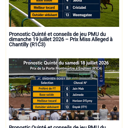
Pronostic Quinté et conseils de jeu PMU du
dimanche 19 juillet 2026 – Prix Miss Alleged à
Chantilly (R1C3)
Pronostic Quinté et conseils de jeu PMU du