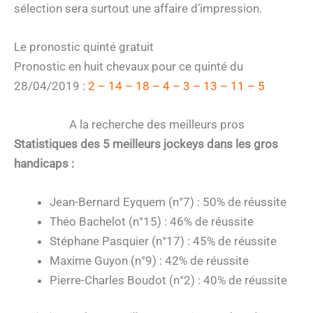
sélection sera surtout une affaire d’impression.
Le pronostic quinté gratuit
Pronostic en huit chevaux pour ce quinté du
28/04/2019 :
2 – 14 – 18 – 4 – 3 – 13 – 11 – 5
A la recherche des meilleurs pros
Statistiques des 5 meilleurs jockeys dans les gros
handicaps :
Jean-Bernard Eyquem (n°7) : 50% de réussite
Théo Bachelot (n°15) : 46% de réussite
Stéphane Pasquier (n°17) : 45% de réussite
Maxime Guyon (n°9) : 42% de réussite
Pierre-Charles Boudot (n°2) : 40% de réussite