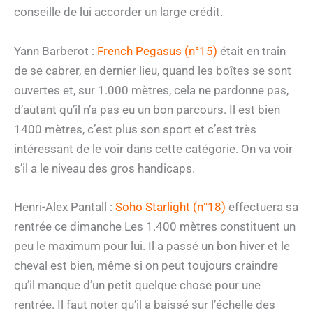
conseille de lui accorder un large crédit.
Yann Barberot :
French Pegasus (n°15)
était en train
de se cabrer, en dernier lieu, quand les boîtes se sont
ouvertes et, sur 1.000 mètres, cela ne pardonne pas,
d’autant qu’il n’a pas eu un bon parcours. Il est bien
1400 mètres, c’est plus son sport et c’est très
intéressant de le voir dans cette catégorie. On va voir
s’il a le niveau des gros handicaps.
Henri-Alex Pantall :
Soho Starlight (n°18)
effectuera sa
rentrée ce dimanche Les 1.400 mètres constituent un
peu le maximum pour lui. Il a passé un bon hiver et le
cheval est bien, même si on peut toujours craindre
qu’il manque d’un petit quelque chose pour une
rentrée. Il faut noter qu’il a baissé sur l’échelle des