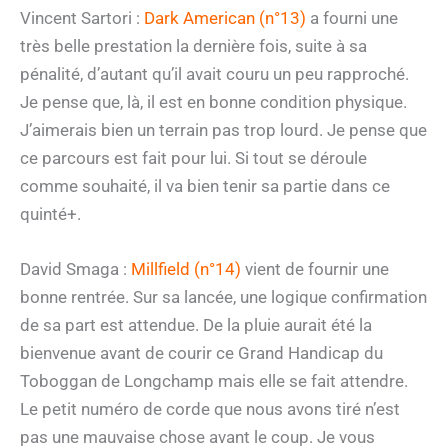
Vincent Sartori :
Dark American (n°13)
a fourni une
très belle prestation la dernière fois, suite à sa
pénalité, d’autant qu’il avait couru un peu rapproché.
Je pense que, là, il est en bonne condition physique.
J’aimerais bien un terrain pas trop lourd. Je pense que
ce parcours est fait pour lui. Si tout se déroule
comme souhaité, il va bien tenir sa partie dans ce
quinté+.
David Smaga :
Millfield (n°14)
vient de fournir une
bonne rentrée. Sur sa lancée, une logique confirmation
de sa part est attendue. De la pluie aurait été la
bienvenue avant de courir ce Grand Handicap du
Toboggan de Longchamp mais elle se fait attendre.
Le petit numéro de corde que nous avons tiré n’est
pas une mauvaise chose avant le coup. Je vous