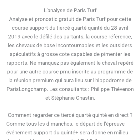
L’analyse de Paris Turf
Analyse et pronostic gratuit de Paris Turf pour cette
course support du tiercé quarté quinté du 28 avril
2019 avec le défilé des partants, la course référence,
les chevaux de base incontournables et les outsiders
spéculatifs à grosse cote capables de pimenter les
rapports. Ne manquez pas également le cheval repéré
pour une autre course pmu inscrite au programme de
la réunion premium qui aura lieu sur l’hippodrome de
ParisLongchamp. Les consultants : Philippe Thévenon
et Stéphanie Chastin.
Comment regarder ce tiercé quarté quinté en direct ?
Comme tous les dimanches, le départ de l’épreuve
événement support du quinté+ sera donné en milieu