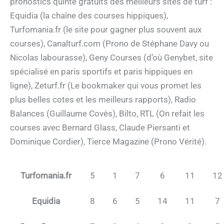
pronostics quinté gratuits des meilleurs sites de turf :
Equidia (la chaîne des courses hippiques),
Turfomania.fr (le site pour gagner plus souvent aux
courses), Canalturf.com (Prono de Stéphane Davy ou
Nicolas labourasse), Geny Courses (d’où Genybet, site
spécialisé en paris sportifs et paris hippiques en
ligne), Zeturf.fr (Le bookmaker qui vous promet les
plus belles cotes et les meilleurs rapports), Radio
Balances (Guillaume Covès), Bilto, RTL (On refait les
courses avec Bernard Glass, Claude Piersanti et
Dominique Cordier), Tierce Magazine (Prono Vérité).
Turfomania.fr
5
1
7
6
11
12
Equidia
8
6
5
14
11
7