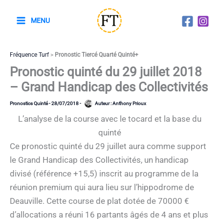
Aller
au
MENU
contenu
Fréquence Turf
>
Pronostic Tiercé Quarté Quinté+
Pronostic quinté du 29 juillet 2018
– Grand Handicap des Collectivités
Pronostics Quinté
-
28/07/2018
-
Auteur :
Anthony Prioux
L’analyse de la course avec le tocard et la base du
quinté
Ce pronostic quinté du 29 juillet aura comme support
le Grand Handicap des Collectivités, un handicap
divisé (référence +15,5) inscrit au programme de la
réunion premium qui aura lieu sur l’hippodrome de
Deauville. Cette course de plat dotée de 70000 €
d’allocations a réuni 16 partants âgés de 4 ans et plus