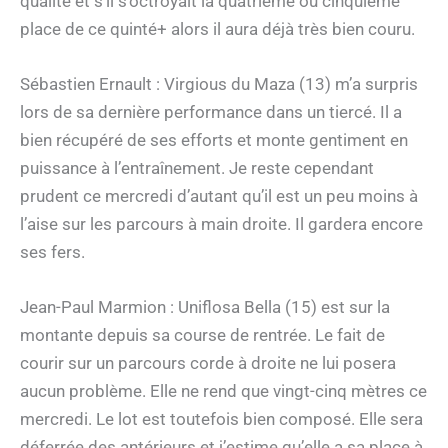
qualité et s’il s’octroyait la quatrième ou cinquième
place de ce quinté+ alors il aura déjà très bien couru.
Sébastien Ernault : Virgious du Maza (13) m’a surpris
lors de sa dernière performance dans un tiercé. Il a
bien récupéré de ses efforts et monte gentiment en
puissance à l’entraînement. Je reste cependant
prudent ce mercredi d’autant qu’il est un peu moins à
l’aise sur les parcours à main droite. Il gardera encore
ses fers.
Jean-Paul Marmion : Uniflosa Bella (15) est sur la
montante depuis sa course de rentrée. Le fait de
courir sur un parcours corde à droite ne lui posera
aucun problème. Elle ne rend que vingt-cinq mètres ce
mercredi. Le lot est toutefois bien composé. Elle sera
déferrée des antérieurs et j’estime qu’elle a sa place à