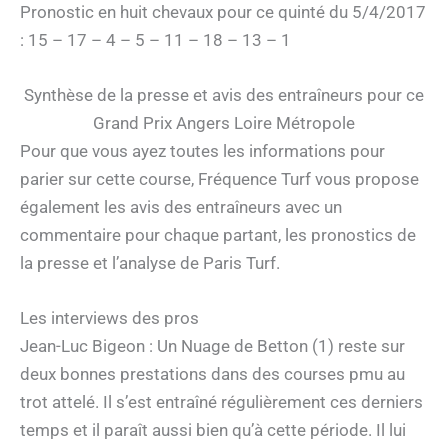
Pronostic en huit chevaux pour ce quinté du 5/4/2017
: 15 – 17 – 4 – 5 – 11 – 18 – 13 – 1
Synthèse de la presse et avis des entraîneurs pour ce
Grand Prix Angers Loire Métropole
Pour que vous ayez toutes les informations pour
parier sur cette course, Fréquence Turf vous propose
également les avis des entraîneurs avec un
commentaire pour chaque partant, les pronostics de
la presse et l’analyse de Paris Turf.
Les interviews des pros
Jean-Luc Bigeon : Un Nuage de Betton (1) reste sur
deux bonnes prestations dans des courses pmu au
trot attelé. Il s’est entraîné régulièrement ces derniers
temps et il paraît aussi bien qu’à cette période. Il lui