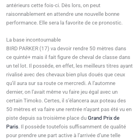
antérieurs cette fois-ci. Dès lors, on peut
raisonnablement en attendre une nouvelle bonne
performance. Elle sera la favorite de ce pronostic.
La base incontournable
BIRD PARKER (17) va devoir rendre 50 mètres dans
ce quinté+ mais il fait figure de cheval de classe dans
un tel lot. Il possède, en effet, les meilleurs titres ayant
rivalisé avec des chevaux bien plus doués que ceux
qu’il aura sur sa route ce mercredi. A l’automne
dernier, on l’avait même vu faire jeu égal avec un
certain Timoko. Certes, il s’élancera aux poteau des
50 mètres et va faire une rentrée n’ayant pas été vu en
piste depuis sa troisième place du
Grand Prix de
Paris
. Il possède toutefois suffisamment de qualité
pour prendre une part active à l’arrivée d’une telle