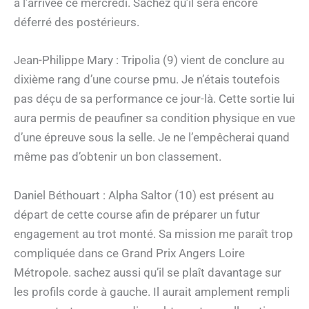
à l’arrivée ce mercredi. Sachez qu’il sera encore
déferré des postérieurs.
Jean-Philippe Mary : Tripolia (9) vient de conclure au
dixième rang d’une course pmu. Je n’étais toutefois
pas déçu de sa performance ce jour-là. Cette sortie lui
aura permis de peaufiner sa condition physique en vue
d’une épreuve sous la selle. Je ne l’empêcherai quand
même pas d’obtenir un bon classement.
Daniel Béthouart : Alpha Saltor (10) est présent au
départ de cette course afin de préparer un futur
engagement au trot monté. Sa mission me paraît trop
compliquée dans ce Grand Prix Angers Loire
Métropole. sachez aussi qu’il se plaît davantage sur
les profils corde à gauche. Il aurait amplement rempli