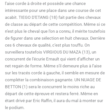
l’aise corde à droite et possède une chance
intéressante pour une place dans une course de cet
acabit. TIEGO D’ETANG (18) fait partie des chevaux
de classe au départ de cette compétition. Même si ce
n’est plus le cheval que l’on a connu, il mérite toutefois
de figurer dans une sélection en huit chevaux. Derrière
ces 6 chevaux de qualité, c’est plus touffu. On
surveillera toutefois VIRGIOUS DU MAZA (13), un
concurrent de l’écurie Ernault qui vient d’afficher un
net regain de forme. Même s’il demeure plus à l’aise
sur les tracés corde à gauche, il semble en mesure de
compléter la combinaison gagnante. UN NUAGE DE
BETTON (1) sera le concurrent le moins riche au
départ de cette épreuve et restera ferré. Même en
étant drivé par Eric Raffin, il aura du mal à monter sur
le podium.