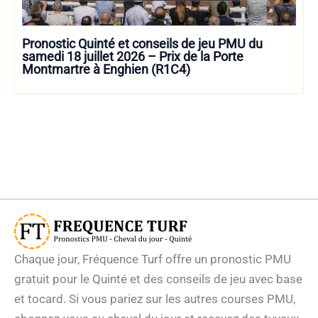
Pronostic Quinté et conseils de jeu PMU du
samedi 18 juillet 2026 – Prix de la Porte
Montmartre à Enghien (R1C4)
Chaque jour, Fréquence Turf offre un pronostic PMU
gratuit pour le Quinté et des conseils de jeu avec base
et tocard. Si vous pariez sur les autres courses PMU,