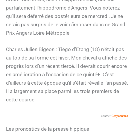
parfaitement l’hippodrome d’Angers. Vous noterez
qu’il sera déferré des postérieurs ce mercredi. Je ne
serais pas surpris de le voir s’imposer dans ce Grand
Prix Angers Loire Métropole.
Charles Julien Bigeon : Tiégo d’Etang (18) n’était pas
au top de sa forme cet hiver. Mon cheval a affiché des
progrès lors d’un récent tiercé. Il devrait courir encore
en amélioration à l’occasion de ce quinté+. C’est
d’ailleurs à cette époque qu’il s’était réveillé l’an passé.
Il a largement sa place parmi les trois premiers de
cette course.
Source :
Geny courses
Les pronostics de la presse hippique