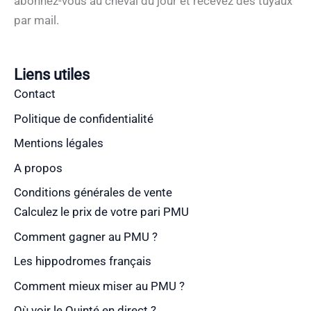
abonnez-vous au cheval du jour et recevez des tuyaux
par mail.
Liens utiles
Contact
Politique de confidentialité
Mentions légales
A propos
Conditions générales de vente
Calculez le prix de votre pari PMU
Comment gagner au PMU ?
Les hippodromes français
Comment mieux miser au PMU ?
Où voir le Quinté en direct ?