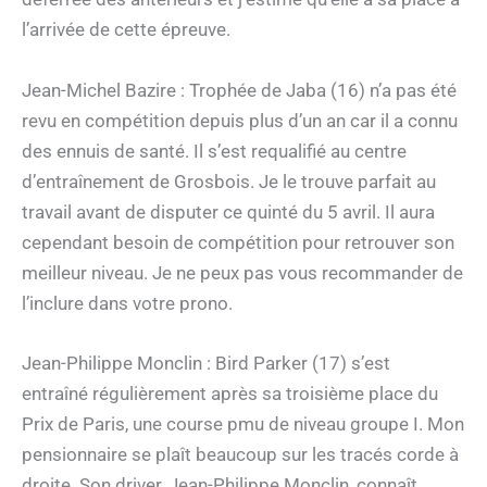
l’arrivée de cette épreuve.
Jean-Michel Bazire : Trophée de Jaba (16) n’a pas été
revu en compétition depuis plus d’un an car il a connu
des ennuis de santé. Il s’est requalifié au centre
d’entraînement de Grosbois. Je le trouve parfait au
travail avant de disputer ce quinté du 5 avril. Il aura
cependant besoin de compétition pour retrouver son
meilleur niveau. Je ne peux pas vous recommander de
l’inclure dans votre prono.
Jean-Philippe Monclin : Bird Parker (17) s’est
entraîné régulièrement après sa troisième place du
Prix de Paris, une course pmu de niveau groupe I. Mon
pensionnaire se plaît beaucoup sur les tracés corde à
droite. Son driver, Jean-Philippe Monclin, connaît