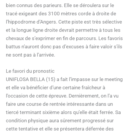
bien connus des parieurs. Elle se déroulera sur le
tracé exigeant des 3100 mètres corde à droite de
l’hippodrome d’Angers. Cette piste est très sélective
et la longue ligne droite devrait permettre à tous les
chevaux de s’exprimer en fin de parcours. Les favoris
battus n’auront donc pas d’excuses à faire valoir s’ils
ne sont pas à l’arrivée.
Le favori du pronostic
UNIFLOSA BELLA (15) a fait l’impasse sur le meeting
et elle va bénéficier d’une certaine fraîcheur à
l’occasion de cette épreuve. Dernièrement, on l’a vu
faire une course de rentrée intéressante dans un
tiercé terminant sixième alors qu’elle était ferrée. Sa
condition physique aura sûrement progressé sur
cette tentative et elle se présentera déferrée des