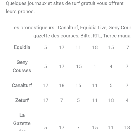
Quelques journaux et sites de turf gratuit vous offrent
leurs pronos.
Les pronostiqueurs : Canalturf, Equidia Live, Geny Cour
gazette des courses, Bilto, RTL, Tierce maga
Equidia
5
17
11
18
15
7
Geny
5
17
15
1
4
7
Courses
Canalturf
17
18
15
11
5
7
Zeturf
17
7
5
11
18
4
La
Gazette
5
17
7
15
11
18