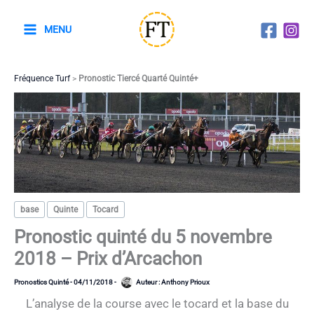
Aller
au
MENU
contenu
Fréquence Turf
>
Pronostic Tiercé Quarté Quinté+
base
Quinte
Tocard
Pronostic quinté du 5 novembre
2018 – Prix d’Arcachon
Pronostics Quinté
-
04/11/2018
-
Auteur :
Anthony Prioux
L’analyse de la course avec le tocard et la base du