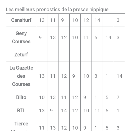
Les meilleurs pronostics de la presse hippique
Canalturf
13
11
9
10
12
14
1
3
Geny
9
13
12
10
11
5
14
3
Courses
Zeturf
La Gazette
des
13
11
12
9
10
3
1
14
Courses
Bilto
10
13
11
12
9
1
5
7
RTL
13
9
14
12
10
11
5
1
Tierce
11
13
12
10
9
1
5
3