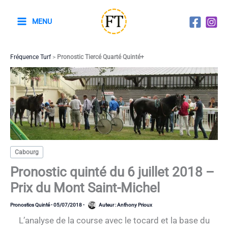
Aller
au
MENU
contenu
Fréquence Turf
>
Pronostic Tiercé Quarté Quinté+
Cabourg
Pronostic quinté du 6 juillet 2018 –
Prix du Mont Saint-Michel
Pronostics Quinté
-
05/07/2018
-
Auteur :
Anthony Prioux
L’analyse de la course avec le tocard et la base du