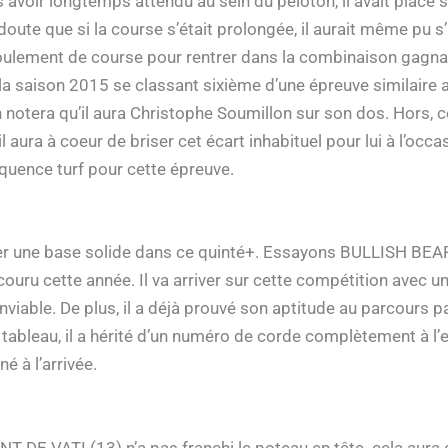
ès avoir longtemps attendu au sein du peloton, il avait placé 
doute que si la course s’était prolongée, il aurait même pu s’
ulement de course pour rentrer dans la combinaison gagnante
 saison 2015 se classant sixième d’une épreuve similaire alo
 notera qu’il aura Christophe Soumillon sur son dos. Hors, c
l aura à coeur de briser cet écart inhabituel pour lui à l’occ
réquence turf pour cette épreuve.
r une base solide dans ce quinté+. Essayons BULLISH BEAR (
ru cette année. Il va arriver sur cette compétition avec un
nviable. De plus, il a déjà prouvé son aptitude au parcours p
ableau, il a hérité d’un numéro de corde complètement à l’e
é à l’arrivée.
T DE VATI (13) n’a pas franchi le poteau en tête. cela aura