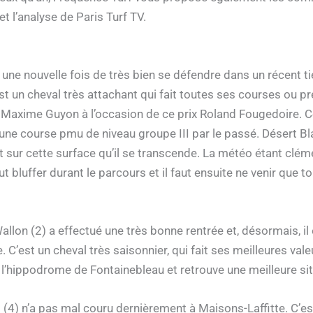
t l’analyse de Paris Turf TV.
t une nouvelle fois de très bien se défendre dans un récent tie
t un cheval très attachant qui fait toutes ses courses ou p
era Maxime Guyon à l’occasion de ce prix Roland Fougedoire. 
vé une course pmu de niveau groupe III par le passé. Désert B
t sur cette surface qu’il se transcende. La météo étant cléme
ut bluffer durant le parcours et il faut ensuite ne venir que t
llon (2) a effectué une très bonne rentrée et, désormais, il 
. C’est un cheval très saisonnier, qui fait ses meilleures val
n l’hippodrome de Fontainebleau et retrouve une meilleure situ
4) n’a pas mal couru dernièrement à Maisons-Laffitte. C’est