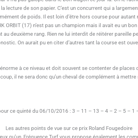
à la lecture de son papier. C’est un concurrent qui a largemen
mément de poids. Il est loin d’être hors course pour autant 
ARK ORBIT (17) n’est pas un champion mais il avait eu un bo
au deuxième rang. Rien ne lui interdit de réitérer pareille p
ostic. On aurait pu en citer d’autres tant la course est ouve
orme à ce niveau et doit souvent se contenter de places d’
 coup, il ne sera donc qu’un cheval de complément à mettre 
pour ce quinté du 06/10/2016 : 3 – 11 – 13 – 4 – 2 – 5 – 1 
Les autres points de vue sur ce prix Roland Fougedoire
ieux qu’un, Fréquence Turf vous propose également les comm