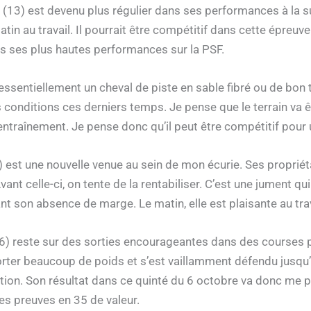
 (13) est devenu plus régulier dans ses performances à la su
atin au travail. Il pourrait être compétitif dans cette épreuve
ds ses plus hautes performances sur la PSF.
 essentiellement un cheval de piste en sable fibré ou de bon 
conditions ces derniers temps. Je pense que le terrain va êt
l’entraînement. Je pense donc qu’il peut être compétitif pour
) est une nouvelle venue au sein de mon écurie. Ses propriét
vant celle-ci, on tente de la rentabiliser. C’est une jument q
t son absence de marge. Le matin, elle est plaisante au trav
16) reste sur des sorties encourageantes dans des courses
orter beaucoup de poids et s’est vaillamment défendu jusqu’a
tion. Son résultat dans ce quinté du 6 octobre va donc me p
ses preuves en 35 de valeur.