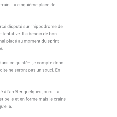
terrain. La cinquième place de
iercé disputé sur l’hippodrome de
e tentative. Il a besoin de bon
op mal placé au moment du sprint
r.
e dans ce quinté+. je compte donc
roite ne seront pas un souci. En
 à l’arrêter quelques jours. La
est belle et en forme mais je crains
u’elle.