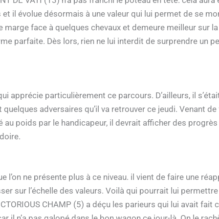
s et il évolue désormais à une valeur qui lui permet de se mo
e marge face à quelques chevaux et demeure meilleur sur la P
me parfaite. Dès lors, rien ne lui interdit de surprendre un
apprécie particulièrement ce parcours. D’ailleurs, il s’éta
it quelques adversaires qu’il va retrouver ce jeudi. Venant de 
 au poids par le handicapeur, il devrait afficher des progrès c
doire.
l’on ne présente plus à ce niveau. il vient de faire une réa
ser sur l’échelle des valeurs. Voilà qui pourrait lui permettr
CTORIOUS CHAMP (5) a déçu les parieurs qui lui avait fait 
r il n’a pas galopé dans le bon wagon ce jour-là. On le ra