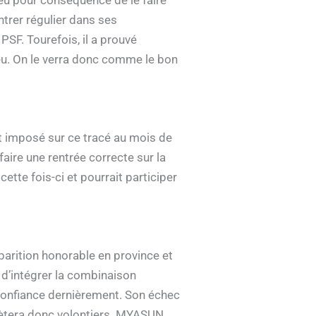
ntrer régulier dans ses
SF. Tourefois, il a prouvé
 peu. On le verra donc comme le bon
it imposé sur ce tracé au mois de
faire une rentrée correcte sur la
ette fois-ci et pourrait participer
pparition honorable en province et
e d’intégrer la combinaison
confiance dernièrement. Son échec
chètera donc volontiers. MYASUN