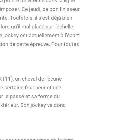
sa pointe de vitesse dans la ligne
imposer. Ce jeudi, ce bon finisseur
. Toutefois, il s’est déjà bien
rs qu’il mal placé sur l’échelle
e jockey est actuellement à l’écart
asion de cette épreuve. Pour toutes
11), un cheval de l’écurie
e certaine fraîcheur et une
ar le passé et sa forme du
xtérieur. Son jockey va donc
 eu pour conséquence de le faire