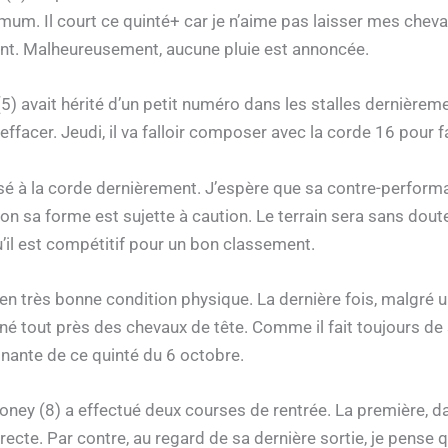
um. Il court ce quinté+ car je n’aime pas laisser mes cheva
ment. Malheureusement, aucune pluie est annoncée.
 avait hérité d’un petit numéro dans les stalles dernièremen
ffacer. Jeudi, il va falloir composer avec la corde 16 pour fa
isé à la corde dernièrement. J’espère que sa contre-performa
n sa forme est sujette à caution. Le terrain sera sans doute
qu’il est compétitif pour un bon classement.
ir en très bonne condition physique. La dernière fois, malgr
miné tout près des chevaux de tête. Comme il fait toujours 
nante de ce quinté du 6 octobre.
oney (8) a effectué deux courses de rentrée. La première, 
recte. Par contre, au regard de sa dernière sortie, je pense q