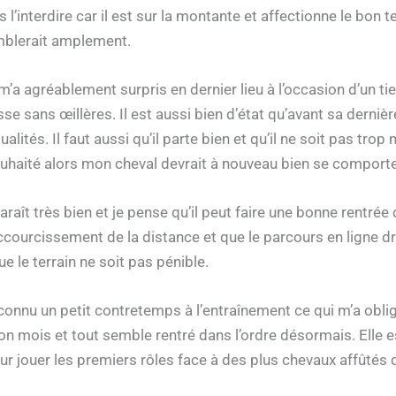
s l’interdire car il est sur la montante et affectionne le bon 
mblerait amplement.
 m’a agréablement surpris en dernier lieu à l’occasion d’un t
sse sans œillères. Il est aussi bien d’état qu’avant sa dernièr
alités. Il faut aussi qu’il parte bien et qu’il ne soit pas tr
ouhaité alors mon cheval devrait à nouveau bien se comporte
raît très bien et je pense qu’il peut faire une bonne rentré
raccourcissement de la distance et que le parcours en ligne d
e le terrain ne soit pas pénible.
nnu un petit contretemps à l’entraînement ce qui m’a obligé
n bon mois et tout semble rentré dans l’ordre désormais. Elle 
 jouer les premiers rôles face à des plus chevaux affûtés q