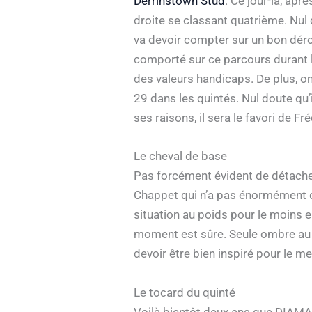
Derrinstown Stud
. Ce jour-là, apr
droite se classant quatrième. Nul 
va devoir compter sur un bon déro
comporté sur ce parcours durant la
des valeurs handicaps. De plus, on
29 dans les quintés. Nul doute qu’i
ses raisons, il sera le favori de F
Le cheval de base
Pas forcément évident de détache
Chappet qui n’a pas énormément cou
situation au poids pour le moins e
moment est sûre. Seule ombre au t
devoir être bien inspiré pour le men
Le tocard du quinté
Voilà bientôt deux ans que DIAMAN