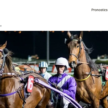
Pronostics
é+