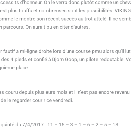
accessits d’honneur. On le verra donc plutôt comme un chev
’est plus touffu et nombreuses sont les possibilités. VIKI
mme le montre son récent succès au trot attelé. Il ne sembl
 parcours. On aurait pu en citer d’autres.
autif a mi-ligne droite lors d’une course pmu alors qu’il lut
 des 4 pieds et confié à Bjorn Goop, un pilote redoutable. Vo
quième place.
ouru depuis plusieurs mois et il n’est pas encore revenu à
de le regarder courir ce vendredi.
 quinté du 7/4/2017 : 11 – 15 – 3 – 1 – 6 – 2 – 5 – 13