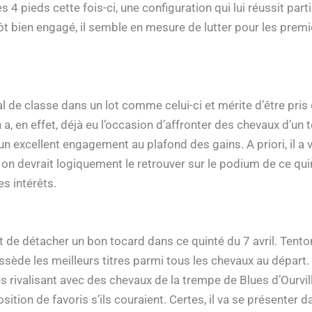
s 4 pieds cette fois-ci, une configuration qui lui réussit part
ôt bien engagé, il semble en mesure de lutter pour les premiè
 de classe dans un lot comme celui-ci et mérite d’être pris
a, en effet, déjà eu l’occasion d’affronter des chevaux d’un 
d’un excellent engagement au plafond des gains. A priori, il a 
t on devrait logiquement le retrouver sur le podium de ce qu
s intérêts.
ent de détacher un bon tocard dans ce quinté du 7 avril. T
ède les meilleurs titres parmi tous les chevaux au départ. Il
 rivalisant avec des chevaux de la trempe de Blues d’Ourvill
sition de favoris s’ils couraient. Certes, il va se présenter 