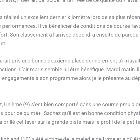
 avis, il devrait participer à l’arrivée de ce quinté du 7 avril.
a réalisé un excellent dernier kilomètre lors de sa plus réce
 performances. Il va bénéficier de conditions de course favo
ort. Son classement à l’arrivée dépendra ensuite du parcour
nt.
rait pris une bonne deuxième place dernièrement s’il n’avait 
tions. L’air marin semble lui être bénéfique. Mardi matin, il
es engagements à son programme alors je le présente au dépar
, Unième (9) s’est bien comporté dans une course pmu alors q
 fers pour ce quinté+. Sachez qu’il est en bonne condition ph
a brillé cet hiver sur la grande piste mais le profil de la pet
ighland (10) a été victime de la maladie de Lyme et a dû êt