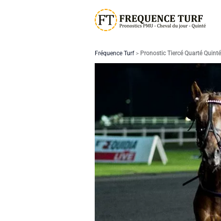
Aller
au
contenu
Fréquence Turf
>
Pronostic Tiercé Quarté Quint