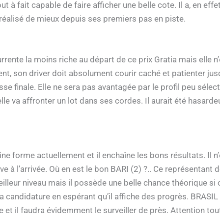
 à fait capable de faire afficher une belle cote. Il a, en effe
a réalisé de mieux depuis ses premiers pas en piste.
rente la moins riche au départ de ce prix Gratia mais elle 
t, son driver doit absolument courir caché et patienter jusqu’
se finale. Elle ne sera pas avantagée par le profil peu sélecti
e va affronter un lot dans ses cordes. Il aurait été hasardeu
e forme actuellement et il enchaîne les bons résultats. Il n
e à l’arrivée. Où en est le bon BARI (2) ?.. Ce représentant 
illeur niveau mais il possède une belle chance théorique si
 candidature en espérant qu’il affiche des progrès. BRASIL 
 et il faudra évidemment le surveiller de près. Attention tout