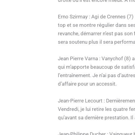
droite où il est encore mieux. A mon
Erno Szirmay : Agi de Crennes (7) 
top et se montre régulier dans ses
revanche, démarrer n’est pas son f
sera soutenu plus il sera performa
Jean Pierre Varna : Vanychof (8) au
qui m’apporte beaucoup de satisfac
l’entraînement. Je n’ai pas d’autr
d’affaire pour un accessit.
Jean-Pierre Lecourt : Dernièrement
Vendredi, je lui retire les quatre
qu’avant sa dernière prestation. Il 
Jean-Philippe Ducher : Vainqueur H