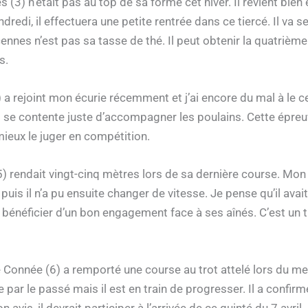
(3) n’était pas au top de sa forme cet hiver. Il revient bie
edi, il effectuera une petite rentrée dans ce tiercé. Il va se 
nnes n’est pas sa tasse de thé. Il peut obtenir la quatrième
s.
a rejoint mon écurie récemment et j’ai encore du mal à le cer
se contente juste d’accompagner les poulains. Cette épreuv
ieux le juger en compétition.
5) rendait vingt-cinq mètres lors de sa dernière course. Mon 
puis il n’a pu ensuite changer de vitesse. Je pense qu’il ava
a bénéficier d’un bon engagement face à ses aînés. C’est un tr
e Connée (6) a remporté une course au trot attelé lors du m
e par le passé mais il est en train de progresser. Il a confir