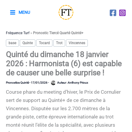
Aller
au
MENU
contenu
Fréquence Turf
>
Pronostic Tiercé Quarté Quinté+
base
Quinte
Tocard
Trot
Vincennes
Quinté du dimanche 18 janvier
2026 : Harmonista (6) est capable
de causer une belle surprise !
Pronostics Quinté
-
17/01/2026
-
Auteur :
Anthony Prioux
Course phare du meeting d’hiver, le Prix de Cornulier
sert de support au Quinté+ de ce dimanche à
Vincennes. Disputée sur les 2.700 mètres de la
grande piste, cette épreuve internationale au trot
monté réunit l’élite de la spécialité, avec plusieurs