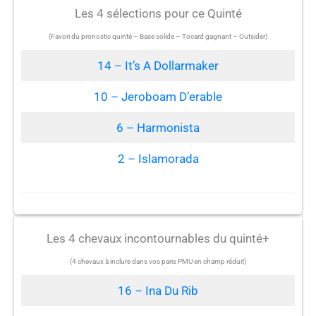
Les 4 sélections pour ce Quinté
(Favori du pronostic quinté – Base solide – Tocard gagnant – Outsider)
14 – It’s A Dollarmaker
10 – Jeroboam D’erable
6 – Harmonista
2 – Islamorada
Les 4 chevaux incontournables du quinté+
(4 chevaux à inclure dans vos paris PMU en champ réduit)
16 – Ina Du Rib