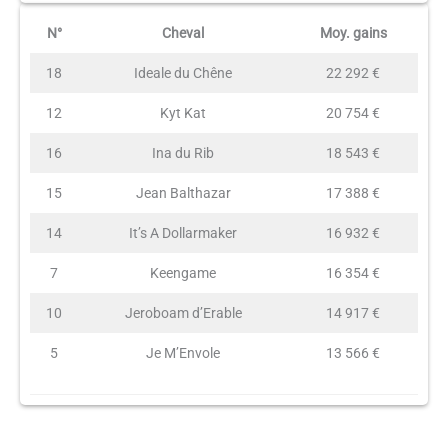
N°
Cheval
Moy. gains
18
Ideale du Chêne
22 292 €
12
Kyt Kat
20 754 €
16
Ina du Rib
18 543 €
15
Jean Balthazar
17 388 €
14
It’s A Dollarmaker
16 932 €
7
Keengame
16 354 €
10
Jeroboam d’Erable
14 917 €
5
Je M’Envole
13 566 €