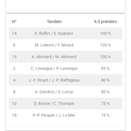
N°
Tandem
% 5 premiers
14
E. Raffin / S. Guarato
100 %
6
M. Lelievre / F. Nivard
100 %
13
A. Abrivard / M. Abrivard
100 %
2
C. Levesque / P. Levesque
85 %
4
J.-Y. Ricart / J.-P. Raffegeau
80 %
8
A. Gendrot / S. Levoy
80 %
10
D. Bonne / C. Thomain
75 %
18
P.-P. Ploquin / J. Le Mer
75 %