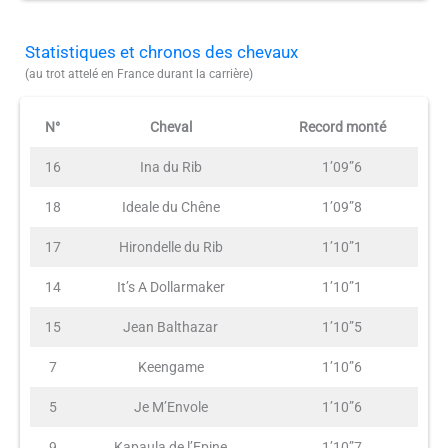
Statistiques et chronos des chevaux
(au trot attelé en France durant la carrière)
N°
Cheval
Record monté
16
Ina du Rib
1’09”6
18
Ideale du Chêne
1’09”8
17
Hirondelle du Rib
1’10”1
14
It’s A Dollarmaker
1’10”1
15
Jean Balthazar
1’10”5
7
Keengame
1’10”6
5
Je M’Envole
1’10”6
9
Kapaula de l’Epine
1’10”7