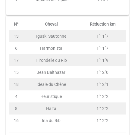
N°
Cheval
Réduction km
13
Iguski Sautonne
1’11”7
6
Harmonista
1’11”7
17
Hirondelle du Rib
1’11”9
15
Jean Balthazar
1’12”0
18
Ideale du Chêne
1’12”1
4
Heuristique
1’12”2
8
Halfa
1’12”2
16
Ina du Rib
1’12”2