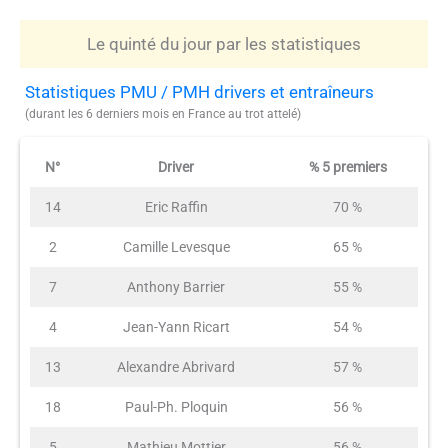
Le quinté du jour par les statistiques
Statistiques PMU / PMH drivers et entraîneurs
(durant les 6 derniers mois en France au trot attelé)
N°
Driver
% 5 premiers
14
Eric Raffin
70 %
2
Camille Levesque
65 %
7
Anthony Barrier
55 %
4
Jean-Yann Ricart
54 %
13
Alexandre Abrivard
57 %
18
Paul-Ph. Ploquin
56 %
5
Mathieu Mottier
56 %