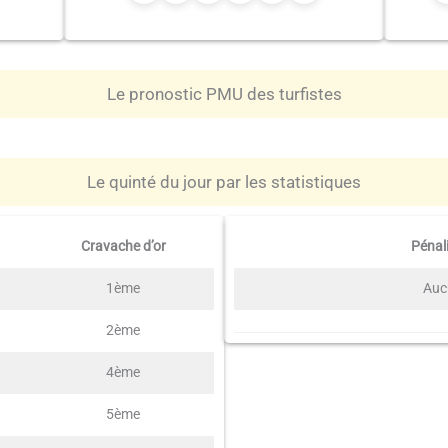
Le pronostic PMU des turfistes
Le quinté du jour par les statistiques
Cravache d’or
Pénal
1ème
Auc
2ème
4ème
5ème