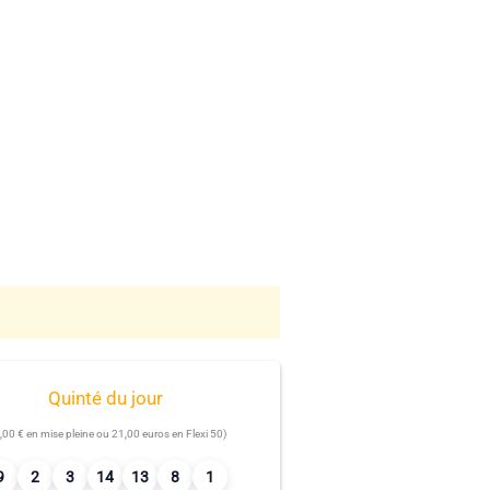
Quinté du jour
,00 € en mise pleine ou 21,00 euros en Flexi 50)
9
2
3
14
13
8
1