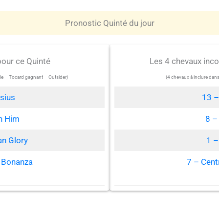
Pronostic Quinté du jour
pour ce Quinté
Les 4 chevaux inc
ide – Tocard gagnant – Outsider)
(4 chevaux à inclure dan
sius
13 –
h Him
8 –
an Glory
1 –
n Bonanza
7 – Cent