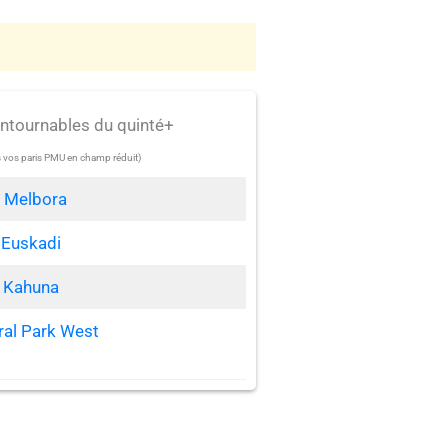
ontournables du quinté+
s vos paris PMU en champ réduit)
 Melbora
 Euskadi
 Kahuna
ral Park West