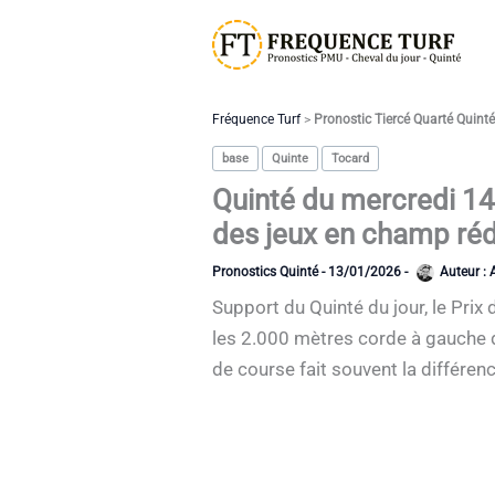
Aller
au
contenu
Fréquence Turf
>
Pronostic Tiercé Quarté Quint
base
Quinte
Tocard
Quinté du mercredi 14
des jeux en champ rédu
Pronostics Quinté
-
13/01/2026
-
Auteur :
Support du Quinté du jour, le Prix
les 2.000 mètres corde à gauche d
de course fait souvent la différenc