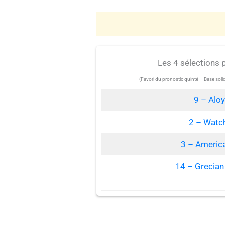
Les 4 sélections 
(Favori du pronostic quinté – Base sol
9 – Aloy
2 – Watc
3 – Americ
14 – Grecia