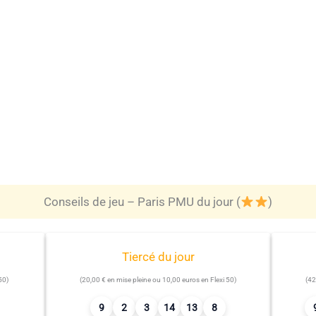
Conseils de jeu – Paris PMU du jour (
)
Tiercé du jour
50)
(20,00 € en mise pleine ou 10,00 euros en Flexi 50)
(42
9
2
3
14
13
8