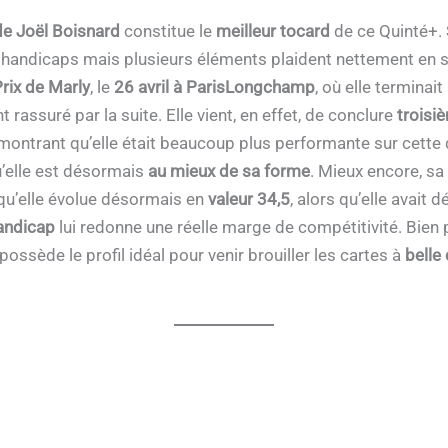
 de Joël Boisnard
constitue le
meilleur tocard
de ce Quinté+. 
 handicaps mais plusieurs éléments plaident nettement en sa
rix de Marly
, le
26 avril à ParisLongchamp
, où elle termina
nt rassuré par la suite. Elle vient, en effet, de conclure
troisi
montrant qu’elle était beaucoup plus performante sur cette 
qu’elle est désormais
au mieux de sa forme
. Mieux encore, sa
u’elle évolue désormais en
valeur 34,5
, alors qu’elle avait 
handicap
lui redonne une réelle marge de compétitivité. Bien p
possède le profil idéal pour venir brouiller les cartes à
belle