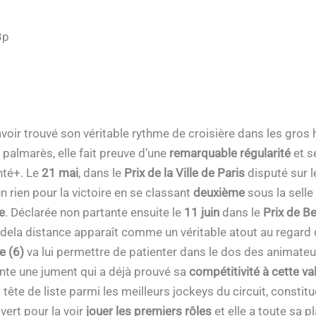
3p
oir trouvé son véritable rythme de croisière dans les gros
 palmarès, elle fait preuve d’une
remarquable
régularité
et s
nté+. Le
21 mai
, dans le
Prix de la Ville de Paris
disputé sur 
un rien pour la victoire en se classant
deuxième
sous la selle
e
. Déclarée non partante ensuite le
11 juin
dans le
Prix de Be
 dela distance apparaît comme un véritable atout au regard d
e (6)
va lui permettre de patienter dans le dos des animateu
te une jument qui a déjà prouvé sa
compétitivité à cette va
tête de liste parmi les meilleurs jockeys du circuit, constit
vert pour la voir
jouer les premiers rôles
et elle a toute sa p