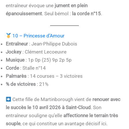
entraîneur évoque une
jument en plein
épanouissement
. Seul bémol :
la corde n°15
.
10 – Princesse d’Amour
Entraîneur
: Jean-Philippe Dubois
Jockey
: Clément Lecoeuvre
Musique
: 1p 0p (25) 9p 2p 5p
Corde
: Stalle n°14
Palmarès
: 14 courses – 3 victoires
% de victoires
: 21%
Cette fille de Martinborough vient de
renouer avec
le succès le 10 avril 2026 à Saint-Cloud
. Son
entraîneur souligne qu’elle
affectionne le terrain très
souple
, ce qui constitue un avantage décisif ici.