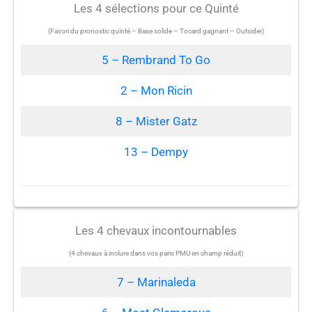
Les 4 sélections pour ce Quinté
(Favori du pronostic quinté – Base solide – Tocard gagnant – Outsider)
5 – Rembrand To Go
2 – Mon Ricin
8 – Mister Gatz
13 – Dempy
Les 4 chevaux incontournables
(4 chevaux à inclure dans vos paris PMU en champ réduit)
7 – Marinaleda