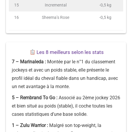
15
Incremental
-0,5 kg
16
Sheema’s Rose
-0,5 kg
Les 8 meilleurs selon les stats
7 – Marinaleda :
Montée par le n°1 du classement
jockeys et avec un poids stable, elle présente le
profil idéal du cheval fiable dans un handicap, avec
un net avantage à la monte.
5 – Rembrand To Go :
Associé au 2ème jockey 2026
et bien situé au poids (stable), il coche toutes les
cases statistiques d’une base solide.
1 – Zulu Warrior :
Malgré son top-weight, la