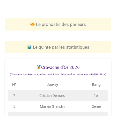
Le pronostic des parieurs
Le quinté par les statistiques
Cravache d’Or 2026
(Classement jockeys en nombre de victoires obtenues lors des réunions PMU et PMH)
N°
Jockey
Rang
7
Cristian Demuro
1er
5
Marvin Grandin
2ème