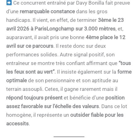
Ce concurrent entraîné par Davy Bonilla fait preuve
d’une
remarquable constance
dans les gros
handicaps. Il vient, en effet, de terminer
3ème le 23
avril 2026 à ParisLongchamp sur 3.000 mètres
, et,
auparavant, il avait pris une bonne
4ème place le 12
avril sur ce parcours
. Il reste donc sur deux
performances solides. Autre signal positif, son
entraîneur se montre très confiant affirmant que
“tous
les feux sont au vert”
. Il insiste également sur la
forme
optimale
de son pensionnaire et son aptitude au
terrain assoupli. Cetes, il gagne rarement mais il
répond toujours présent
et bénéficie d’une
position
assez favorable sur l’échelle des valeurs
. Dans ce lot
homogène, il représente un
outsider fiable pour les
accessits
.