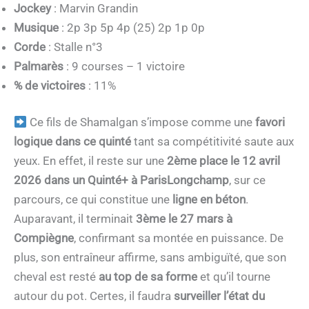
Jockey
: Marvin Grandin
Musique
: 2p 3p 5p 4p (25) 2p 1p 0p
Corde
: Stalle n°3
Palmarès
: 9 courses – 1 victoire
% de victoires
: 11%
Ce fils de Shamalgan s’impose comme une
favori
logique dans ce quinté
tant sa compétitivité saute aux
yeux. En effet, il reste sur une
2ème place le 12 avril
2026 dans un Quinté+ à ParisLongchamp
, sur ce
parcours, ce qui constitue une
ligne en béton
.
Auparavant, il terminait
3ème le 27 mars à
Compiègne
, confirmant sa montée en puissance. De
plus, son entraîneur affirme, sans ambiguïté, que son
cheval est resté
au top de sa forme
et qu’il tourne
autour du pot. Certes, il faudra
surveiller l’état du