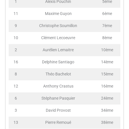
1
Alexis Pouchin
5ème
11
Maxime Guyon
6ème
9
Christophe Soumillon
7ème
10
Clément Lecoeuvre
8ème
2
Aurélien Lemaitre
10ème
16
Delphine Santiago
14ème
8
Théo Bachelot
15ème
12
Anthony Crastus
16ème
6
Stéphane Pasquier
24ème
3
David Provost
34ème
13
Pierre Remoué
38ème