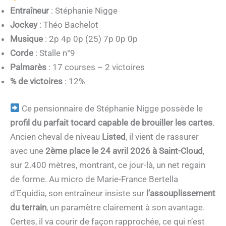
Entraîneur
: Stéphanie Nigge
Jockey
: Théo Bachelot
Musique
: 2p 4p 0p (25) 7p 0p 0p
Corde
: Stalle n°9
Palmarès
: 17 courses – 2 victoires
% de victoires
: 12%
Ce pensionnaire de Stéphanie Nigge possède le
profil du parfait tocard capable de brouiller les cartes
.
Ancien cheval de niveau
Listed
, il vient de rassurer
avec une
2ème place le 24 avril 2026 à Saint-Cloud
,
sur 2.400 mètres, montrant, ce jour-là, un net regain
de forme. Au micro de Marie-France Bertella
d’Equidia, son entraîneur insiste sur
l’assouplissement
du terrain
, un paramètre clairement à son avantage.
Certes, il va courir de façon rapprochée, ce qui n’est