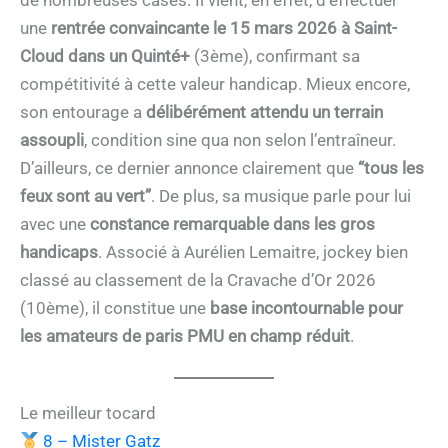
de nombreuses cases. Il vient, en effet, d’effectuer
une
rentrée convaincante le 15 mars 2026 à Saint-
Cloud dans un Quinté+
(3ème), confirmant sa
compétitivité à cette valeur handicap. Mieux encore,
son entourage a
délibérément attendu un terrain
assoupli
, condition sine qua non selon l’entraîneur.
D’ailleurs, ce dernier annonce clairement que
“tous les
feux sont au vert”
. De plus, sa musique parle pour lui
avec une
constance remarquable dans les gros
handicaps
. Associé à Aurélien Lemaitre, jockey bien
classé au classement de la Cravache d’Or 2026
(10ème), il constitue une
base incontournable pour
les amateurs de paris PMU en champ réduit
.
Le meilleur tocard
8 – Mister Gatz