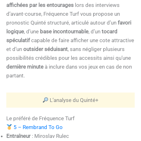
affichées par les entourages
lors des interviews
d’avant-course, Fréquence Turf vous propose un
pronostic Quinté structuré, articulé autour d’un
favori
logique
, d’une
base incontournable
, d’un
tocard
spéculatif
capable de faire afficher une cote attractive
et d’un
outsider séduisant
, sans négliger plusieurs
possibilités crédibles pour les accessits ainsi qu’une
dernière minute
à inclure dans vos jeux en cas de non
partant.
L’analyse du Quinté+
Le préféré de Fréquence Turf
5 – Rembrand To Go
Entraîneur
: Miroslav Rulec