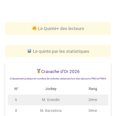
Le Quinté+ des lecteurs
Le quinté par les statistiques
Cravache d’Or 2026
(Classement jockeys en nombre de victoires obtenues lors des réunions PMU et PMH)
N°
Jockey
Rang
6
M. Grandin
2ème
8
M. Barzalona
3ème