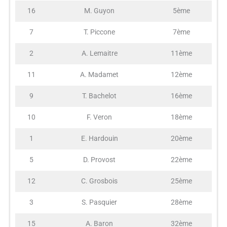
16
M. Guyon
5ème
7
T. Piccone
7ème
2
A. Lemaitre
11ème
11
A. Madamet
12ème
9
T. Bachelot
16ème
10
F. Veron
18ème
1
E. Hardouin
20ème
5
D. Provost
22ème
12
C. Grosbois
25ème
3
S. Pasquier
28ème
15
A. Baron
32ème