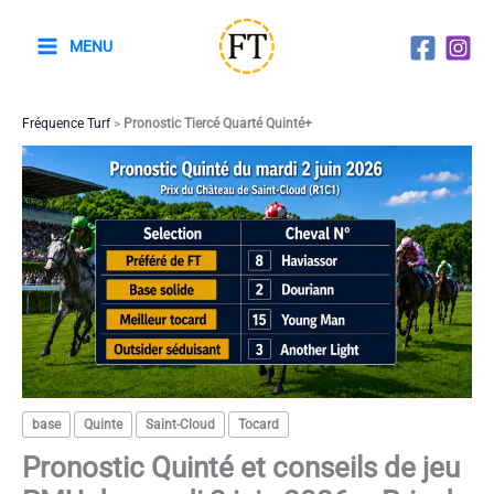
Aller
au
MENU
contenu
Fréquence Turf
>
Pronostic Tiercé Quarté Quinté+
base
Quinte
Saint-Cloud
Tocard
Pronostic Quinté et conseils de jeu