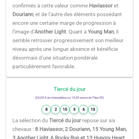
confirmés à cette valeur comme
Haviassor
et
Douriann
, et de l’autre des éléments possédant
encore une certaine marge de progression à
l’image d’
Another Light
. Quant à
Young Man
, il
semble retrouver progressivement son meilleur
niveau après une longue absence et bénéficie
désormais d’une situation pondérale
particulièrement favorable.
Tiercé du jour
(20,00 € en mise pleine ou 10,00 euros en Flexi 50)
8
2
15
3
6
13
La sélection du
Tiercé du jour
repose sur six
chevaux :
8 Haviassor, 2 Douriann, 15 Young Man,
3 Another Light, 6 Rocky Run et 13 Hungry Heart
.