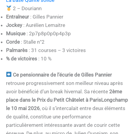
La base Quinté solide
2 – Douriann
Entraîneur
: Gilles Pannier
Jockey
: Aurélien Lemaitre
Musique
: 2p7p8p0p0p4p3p
Corde
: Stalle n°2
Palmarès
: 31 courses – 3 victoires
% de victoires
: 10 %
Ce pensionnaire de l’écurie de Gilles Pannier
retrouve progressivement son meilleur niveau après
avoir bénéficié d’un break hivernal. Sa récente
2ème
place dans le Prix du Petit Châtelet à ParisLongchamp
le 10 mai 2026
, où il s’intercalait entre deux éléments
de qualité, constitue une performance
particulièrement intéressante avant de courir cette
épreuve. De plus, au micro de Julien Quoniam, son