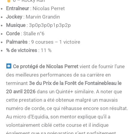
6 – Rocky Run
Entraîneur
: Nicolas Perret
Jockey
: Marvin Grandin
Musique
: 3p0p3p0p1p3p2p
Corde
: Stalle n°6
Palmarès
: 9 courses – 1 victoire
% de victoires
: 11 %
Ce protégé de Nicolas Perret
vient de fournir l’une
des meilleures performances de sa carrière en
terminant
3e du Prix de la Forêt de Fontainebleau le
20 avril 2026
dans un Quinté+ similaire. A noter que
cette prestation a été obtenue malgré un mauvais
numéro de corde, ce qui réhausse encore son résultat.
Au micro d’Equidia, son mentor explique qu’il a
volontairement ciblé cette course et il indique
également que sa préparation s’est parfaitement