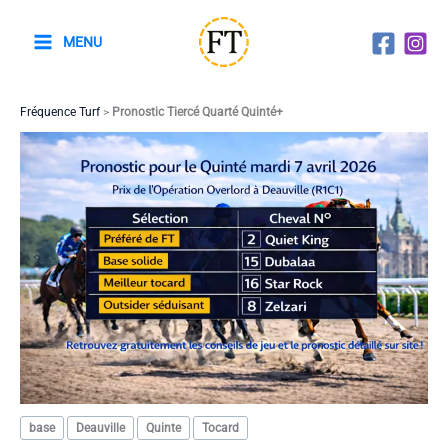
Aller
au
MENU
contenu
Fréquence Turf
>
Pronostic Tiercé Quarté Quinté+
base
Deauville
Quinte
Tocard