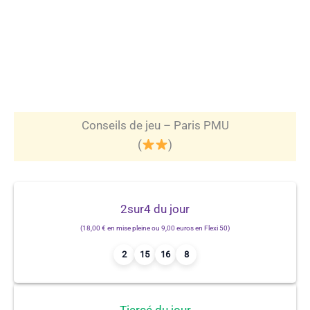
Conseils de jeu – Paris PMU
(
)
2sur4 du jour
(18,00 € en mise pleine ou 9,00 euros en Flexi 50)
2
15
16
8
Tiercé du jour