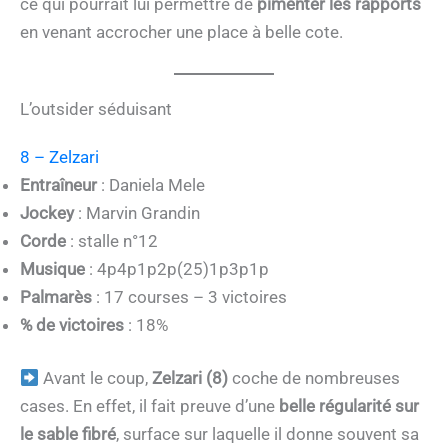
ce qui pourrait lui permettre de
pimenter les rapports
en venant accrocher une place à belle cote.
L’outsider séduisant
8 – Zelzari
Entraîneur
: Daniela Mele
Jockey
: Marvin Grandin
Corde
: stalle n°12
Musique
: 4p4p1p2p(25)1p3p1p
Palmarès
: 17 courses – 3 victoires
% de victoires
: 18%
Avant le coup,
Zelzari (8)
coche de nombreuses
cases. En effet, il fait preuve d’une
belle régularité sur
le sable fibré
, surface sur laquelle il donne souvent sa