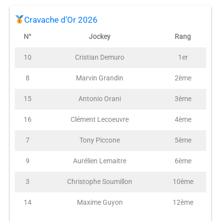
Cravache d’Or 2026
N°
Jockey
Rang
10
Cristian Demuro
1er
8
Marvin Grandin
2ème
15
Antonio Orani
3ème
16
Clément Lecoeuvre
4ème
7
Tony Piccone
5ème
9
Aurélien Lemaitre
6ème
3
Christophe Soumillon
10ème
14
Maxime Guyon
12ème