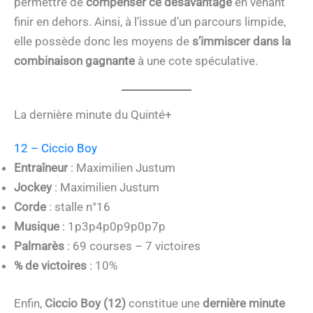
permettre de
compenser ce désavantage
en venant
finir en dehors. Ainsi, à l’issue d’un parcours limpide,
elle possède donc les moyens de
s’immiscer dans la
combinaison gagnante
à une cote spéculative.
La dernière minute du Quinté+
12 – Ciccio Boy
Entraîneur
: Maximilien Justum
Jockey
: Maximilien Justum
Corde
: stalle n°16
Musique
: 1p3p4p0p9p0p7p
Palmarès
: 69 courses – 7 victoires
% de victoires
: 10%
Enfin,
Ciccio Boy (12)
constitue une
dernière minute