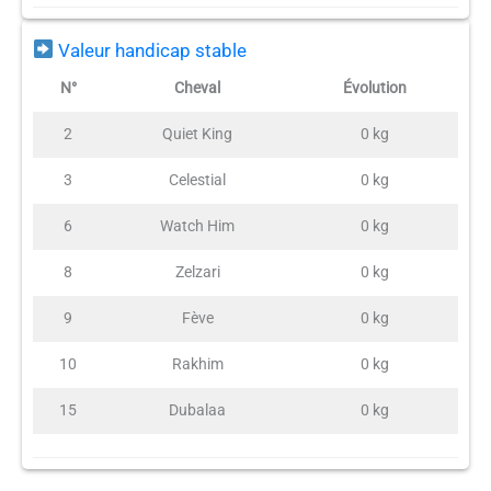
Valeur handicap stable
N°
Cheval
Évolution
2
Quiet King
0 kg
3
Celestial
0 kg
6
Watch Him
0 kg
8
Zelzari
0 kg
9
Fève
0 kg
10
Rakhim
0 kg
15
Dubalaa
0 kg