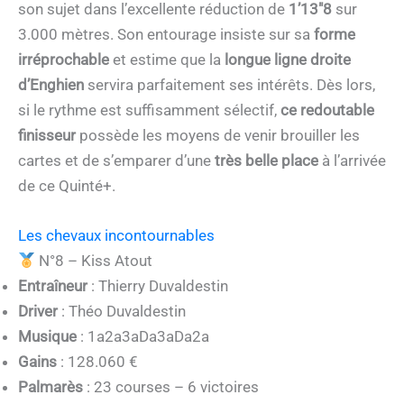
son sujet dans l’excellente réduction de
1’13″8
sur
3.000 mètres. Son entourage insiste sur sa
forme
irréprochable
et estime que la
longue ligne droite
d’Enghien
servira parfaitement ses intérêts. Dès lors,
si le rythme est suffisamment sélectif,
ce redoutable
finisseur
possède les moyens de venir brouiller les
cartes et de s’emparer d’une
très belle place
à l’arrivée
de ce Quinté+.
Les chevaux incontournables
N°8 – Kiss Atout
Entraîneur
: Thierry Duvaldestin
Driver
: Théo Duvaldestin
Musique
: 1a2a3aDa3aDa2a
Gains
: 128.060 €
Palmarès
: 23 courses – 6 victoires