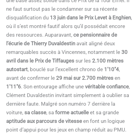
une base assez solide dans ce Prix de la Tour Eiffel. Il
ne faut surtout pas le condamner sur sa récente
disqualification du
13 juin dans le Prix Levet à Enghien
,
où il s’est montré fautif alors qu’il possédait encore
des ressources. Auparavant,
ce pensionnaire de
l’écurie de Thierry Duvaldestin
avait aligné deux
remarquables succès à Vincennes, notamment le
30
avril dans le Prix de Tiffauges
sur les
2.100 mètres
autostart
, bouclé sur l’excellent chrono de
1’10″4
,
avant de confirmer le
29 mai sur 2.700 mètres
en
1’11″6
. Son entourage affiche une
véritable confiance
,
Clément Duvaldestin invitant simplement à oublier sa
dernière faute. Malgré son numéro 7 derrière la
voiture,
sa classe
, sa
forme actuelle
et sa grande
aptitude aux parcours de vitesse
en font un logique
point d’appui pour les jeux en champ réduit au PMU.