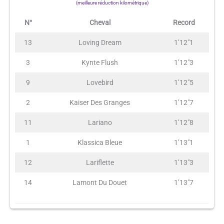
(meilleure réduction kilométrique)
N°
Cheval
Record
13
Loving Dream
1’12″1
3
Kynte Flush
1’12″3
9
Lovebird
1’12″5
2
Kaiser Des Granges
1’12″7
11
Lariano
1’12″8
1
Klassica Bleue
1’13″1
12
Lariflette
1’13″3
14
Lamont Du Douet
1’13″7