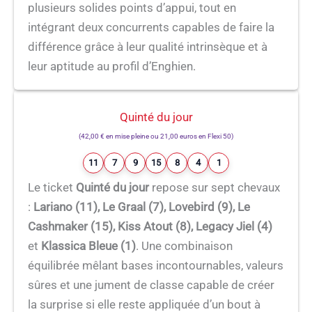
plusieurs solides points d’appui, tout en
intégrant deux concurrents capables de faire la
différence grâce à leur qualité intrinsèque et à
leur aptitude au profil d’Enghien.
Quinté du jour
(42,00 € en mise pleine ou 21,00 euros en Flexi 50)
11
7
9
15
8
4
1
Le ticket
Quinté du jour
repose sur sept chevaux
:
Lariano (11), Le Graal (7), Lovebird (9), Le
Cashmaker (15), Kiss Atout (8), Legacy Jiel (4)
et
Klassica Bleue (1)
. Une combinaison
équilibrée mêlant bases incontournables, valeurs
sûres et une jument de classe capable de créer
la surprise si elle reste appliquée d’un bout à