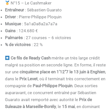
N°15 – Le Cashmaker
Entraîneur
: Sébastien Guarato
Driver
: Pierre-Philippe Ploquin
Musique
: 5a1aDa8a2a7a7a
Gains
: 124.680 €
Palmarès
: 27 courses – 6 victoires
% de victoires
: 22 %
Ce fils de Ready Cash
mérite un très large crédit
malgré sa position en seconde ligne. En forme, il reste
sur une
cinquième place
en
1’12″7
le 13 juin à Enghien
,
dans le
Prix Levet
, où il terminait très correctement en
compagnie de
Paul-Philippe Ploquin
. Deux sorties
auparavant, ce concurrent entraîné par Sébastien
Guarato avait remporté avec autorité le
Prix de
Suleauze à Marseille-Borély
, le
15 mai
, en dominant