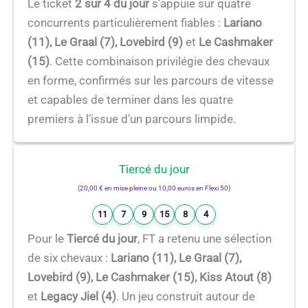
Le ticket
2 sur 4 du jour
s’appuie sur quatre
concurrents particulièrement fiables :
Lariano
(11), Le Graal (7), Lovebird (9)
et
Le Cashmaker
(15)
. Cette combinaison privilégie des chevaux
en forme, confirmés sur les parcours de vitesse
et capables de terminer dans les quatre
premiers à l’issue d’un parcours limpide.
Tiercé du jour
(20,00 € en mise pleine ou 10,00 euros en Flexi 50)
11
7
9
15
8
4
Pour le
Tiercé du jour
, FT a retenu une sélection
de six chevaux :
Lariano (11), Le Graal (7),
Lovebird (9), Le Cashmaker (15), Kiss Atout (8)
et
Legacy Jiel (4)
. Un jeu construit autour de