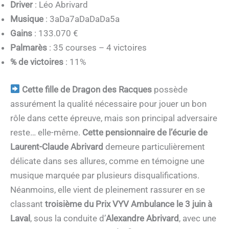
Driver
: Léo Abrivard
Musique
: 3aDa7aDaDaDa5a
Gains
: 133.070 €
Palmarès
: 35 courses – 4 victoires
% de victoires
: 11%
Cette fille de Dragon des Racques
possède
assurément la qualité nécessaire pour jouer un bon
rôle dans cette épreuve, mais son principal adversaire
reste… elle-même.
Cette pensionnaire de l’écurie de
Laurent-Claude Abrivard
demeure particulièrement
délicate dans ses allures, comme en témoigne une
musique marquée par plusieurs disqualifications.
Néanmoins, elle vient de pleinement rassurer en se
classant
troisième du Prix VYV Ambulance le 3 juin à
Laval
, sous la conduite d’
Alexandre Abrivard
, avec une