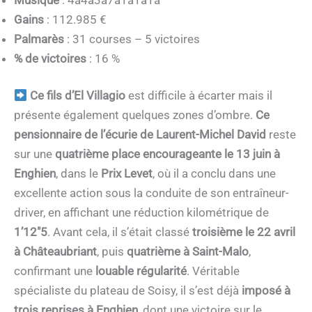
Gains
: 112.985 €
Palmarès
: 31 courses – 5 victoires
% de victoires
: 16 %
Ce fils d’El Villagio
est difficile à écarter mais il
présente également quelques zones d’ombre.
Ce
pensionnaire de l’écurie de Laurent-Michel David
reste
sur une
quatrième place encourageante le 13 juin à
Enghien
, dans le
Prix Levet
, où il a conclu dans une
excellente action sous la conduite de son entraîneur-
driver, en affichant une réduction kilométrique de
1’12″5
. Avant cela, il s’était classé
troisième le 22 avril
à Châteaubriant
, puis
quatrième à Saint-Malo
,
confirmant une
louable régularité
. Véritable
spécialiste du plateau de Soisy, il s’est déjà
imposé à
trois reprises à Enghien
, dont une victoire sur le