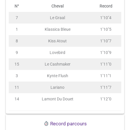
N°
Cheval
Record
7
Le Graal
1’10″4
1
Klassica Bleue
1’10″5
8
Kiss Atout
1’10″7
9
Lovebird
1’10″9
15
Le Cashmaker
1’11″0
3
Kynte Flush
1’11″1
11
Lariano
1’11″7
14
Lamont Du Douet
1’12″0
Record parcours