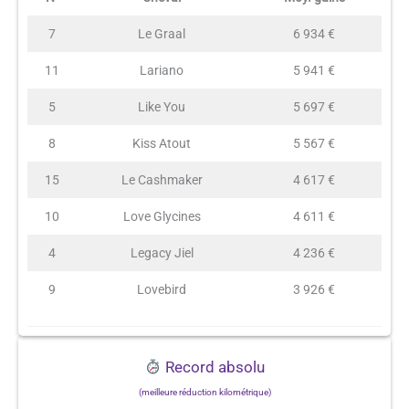
7
Le Graal
6 934 €
11
Lariano
5 941 €
5
Like You
5 697 €
8
Kiss Atout
5 567 €
15
Le Cashmaker
4 617 €
10
Love Glycines
4 611 €
4
Legacy Jiel
4 236 €
9
Lovebird
3 926 €
Record absolu
(meilleure réduction kilométrique)