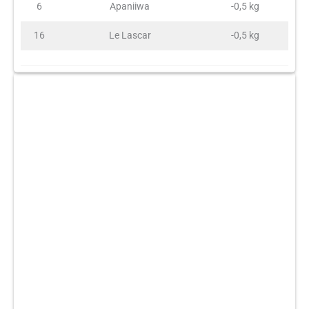
6
Apaniiwa
-0,5 kg
16
Le Lascar
-0,5 kg