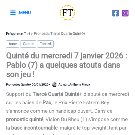
Aller
au
MENU
contenu
Fréquence Turf
>
Pronostic Tiercé Quarté Quinté+
base
Quinte
Tocard
Quinté du mercredi 7 janvier 2026 :
Pablo (7) a quelques atouts dans
son jeu !
Pronostics Quinté
-
06/01/2026
-
Auteur :
Anthony Prioux
Support du
Tiercé Quarté Quinté+
disputé ce mercredi
sur les haies de
Pau
, le Prix Pierre Estrem Rey
s’annonce comme un handicap ouvert. Dans ce
pronostic quinté
, Vision Du Rheu (1) s’impose comme
la
base incontournable
, malgré le top-weight, tant par