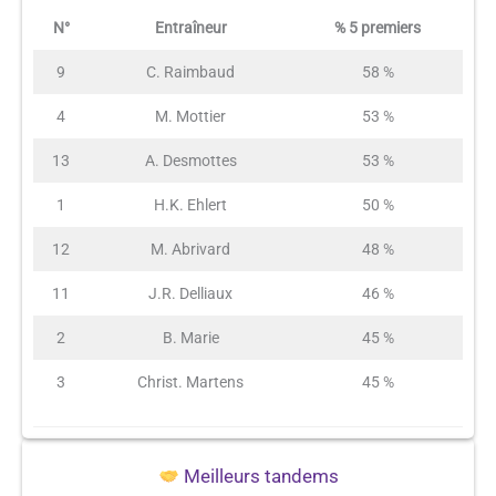
N°
Entraîneur
% 5 premiers
9
C. Raimbaud
58 %
4
M. Mottier
53 %
13
A. Desmottes
53 %
1
H.K. Ehlert
50 %
12
M. Abrivard
48 %
11
J.R. Delliaux
46 %
2
B. Marie
45 %
3
Christ. Martens
45 %
Meilleurs tandems