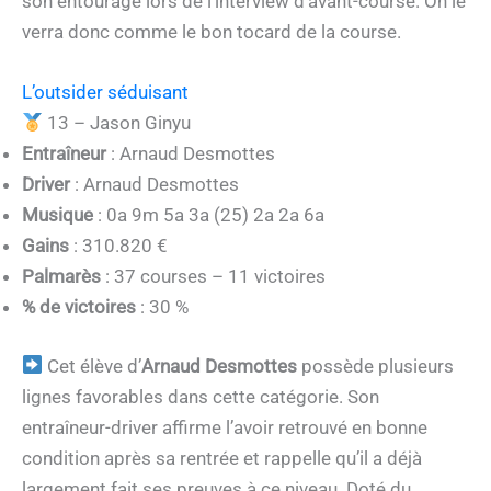
son entourage lors de l’interview d’avant-course. On le
verra donc comme le bon tocard de la course.
L’outsider séduisant
13 – Jason Ginyu
Entraîneur
: Arnaud Desmottes
Driver
: Arnaud Desmottes
Musique
: 0a 9m 5a 3a (25) 2a 2a 6a
Gains
: 310.820 €
Palmarès
: 37 courses – 11 victoires
% de victoires
: 30 %
Cet élève d’
Arnaud Desmottes
possède plusieurs
lignes favorables dans cette catégorie. Son
entraîneur-driver affirme l’avoir retrouvé en bonne
condition après sa rentrée et rappelle qu’il a déjà
largement fait ses preuves à ce niveau. Doté du