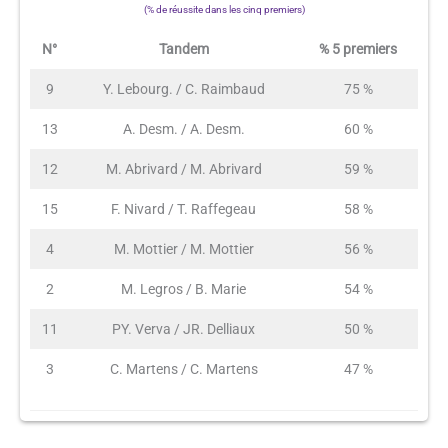
(% de réussite dans les cinq premiers)
N°
Tandem
% 5 premiers
9
Y. Lebourg. / C. Raimbaud
75 %
13
A. Desm. / A. Desm.
60 %
12
M. Abrivard / M. Abrivard
59 %
15
F. Nivard / T. Raffegeau
58 %
4
M. Mottier / M. Mottier
56 %
2
M. Legros / B. Marie
54 %
11
PY. Verva / JR. Delliaux
50 %
3
C. Martens / C. Martens
47 %