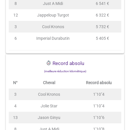
8
Just A Midi
6 541 €
12
Jappeloup Turgot
6 322 €
3
Cool Kronos
5 732 €
6
Imperial Durabutin
5 405 €
Record absolu
(meilleure réduction kilométrique)
N°
Cheval
Record absolu
3
Cool Kronos
1’10″4
4
Jolie Star
1’10″4
13
Jason Ginyu
1’10″6
8
Just A Midi
1’10″8