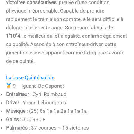
victoires consécutives
, preuve d’une condition
physique irréprochable. Capable de prendre
rapidement le train à son compte, elle sera difficile à
déloger si elle reste sage. Son record absolu de
1’10″4
, le meilleur du lot à égalité, confirme également
sa qualité. Associée à son entraîneur-driver, cette
jument de classe apparaît comme la logique favorite
de ce quinté.
La base Quinté solide
9 – Iguane De Caponet
Entraîneur
: Cyril Raimbaud
Driver
: Yoann Lebourgeois
Musique
: (25) 8a 1a 1a 2a 1a 1a 1a
Gains
: 300.980 €
Palmarès
: 37 courses – 15 victoires