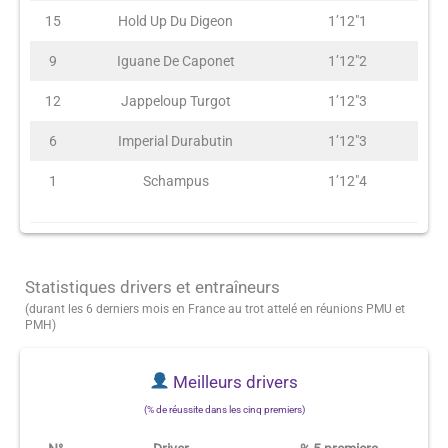
15
Hold Up Du Digeon
1’12″1
9
Iguane De Caponet
1’12″2
12
Jappeloup Turgot
1’12″3
6
Imperial Durabutin
1’12″3
1
Schampus
1’12″4
Statistiques drivers et entraîneurs
(durant les 6 derniers mois en France au trot attelé en réunions PMU et
PMH)
Meilleurs drivers
(% de réussite dans les cinq premiers)