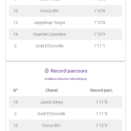
10
Cocco Bfc
1’10″8
12
Jappeloup Turgot
1’10″8
14
Guerrier Castelets
1’10″9
2
Gold D’Ecroville
1’11″1
Record parcours
(meilleure réduction kilométrique)
N°
Cheval
Record parc.
13
Jason Ginyu
1’11″8
2
Gold D’Ecroville
1’11″8
10
Cocco Bfc
1’12″0