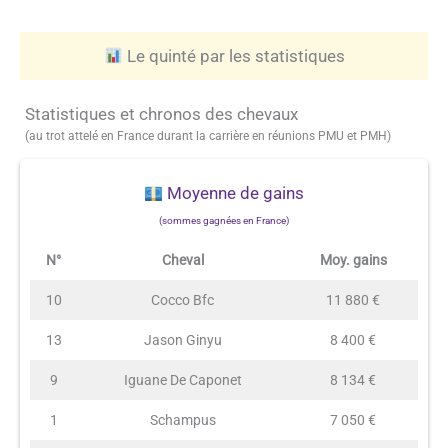
Le quinté par les statistiques
Statistiques et chronos des chevaux
(au trot attelé en France durant la carrière en réunions PMU et PMH)
Moyenne de gains
(sommes gagnées en France)
N°
Cheval
Moy. gains
10
Cocco Bfc
11 880 €
13
Jason Ginyu
8 400 €
9
Iguane De Caponet
8 134 €
1
Schampus
7 050 €