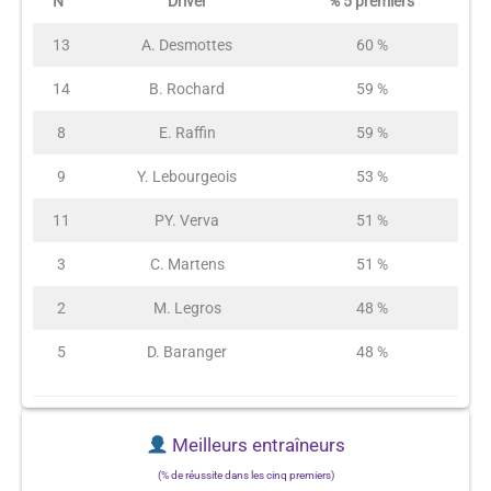
N°
Driver
% 5 premiers
13
A. Desmottes
60 %
14
B. Rochard
59 %
8
E. Raffin
59 %
9
Y. Lebourgeois
53 %
11
PY. Verva
51 %
3
C. Martens
51 %
2
M. Legros
48 %
5
D. Baranger
48 %
Meilleurs entraîneurs
(% de réussite dans les cinq premiers)