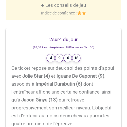
♣️ Les conseils de jeu
Indice de confiance :
2sur4 du jour
(18,00 € en mise pleine ou 9,00 euros en Flexi 50)
4
9
6
13
Ce ticket repose sur deux solides points d’appui
avec
Jolie Star (4)
et
Iguane De Caponet (9)
,
associés à
Impérial Durabutin (6)
dont
l’entraîneur affiche une certaine confiance, ainsi
qu’à
Jason Ginyu (13)
qui retrouve
progressivement son meilleur niveau. L’objectif
est d’obtenir au moins deux chevaux parmi les
quatre premiers de l’épreuve.