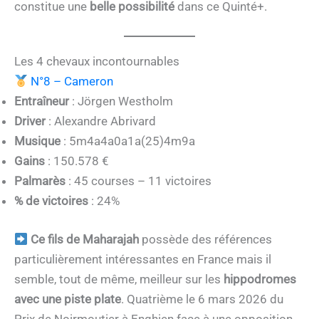
constitue une
belle possibilité
dans ce Quinté+.
Les 4 chevaux incontournables
N°8 – Cameron
Entraîneur
: Jörgen Westholm
Driver
: Alexandre Abrivard
Musique
: 5m4a4a0a1a(25)4m9a
Gains
: 150.578 €
Palmarès
: 45 courses – 11 victoires
% de victoires
: 24%
Ce fils de Maharajah
possède des références
particulièrement intéressantes en France mais il
semble, tout de même, meilleur sur les
hippodromes
avec une piste plate
. Quatrième le 6 mars 2026 du
Prix de Noirmoutier à Enghien face à une opposition