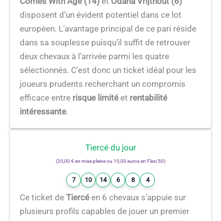
Comes With Age (14)
et
Odana Vrijthout (6)
disposent d’un évident potentiel dans ce lot
européen. L’avantage principal de ce pari réside
dans sa souplesse puisqu’il suffit de retrouver
deux chevaux à l’arrivée parmi les quatre
sélectionnés. C’est donc un ticket idéal pour les
joueurs prudents recherchant un compromis
efficace entre
risque limité
et
rentabilité
intéressante
.
Tiercé du jour
(20,00 € en mise pleine ou 10,00 euros en Flexi 50)
7
10
14
6
8
4
Ce ticket de
Tiercé
en 6 chevaux s’appuie sur
plusieurs profils capables de jouer un premier