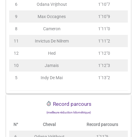
6
Odana Vrijthout
1’10″7
9
Max Occagnes
1’10″9
8
Cameron
1’11″0
11
Invictus De Nilrem
1’11″2
12
Hed
1’12″0
10
Jamais
1’12″3
5
Indy De Mai
1’13″2
Record parcours
(meilleure réduction kilométrique)
N°
Cheval
Record parcours
6
Odana Vrijthout
1’11″9