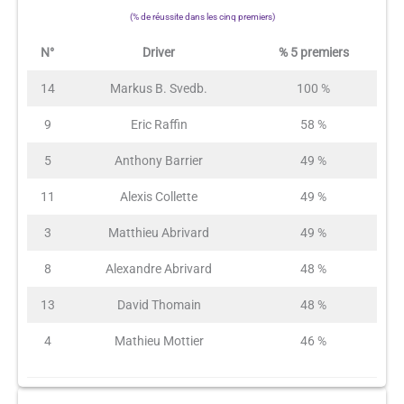
(% de réussite dans les cinq premiers)
N°
Driver
% 5 premiers
14
Markus B. Svedb.
100 %
9
Eric Raffin
58 %
5
Anthony Barrier
49 %
11
Alexis Collette
49 %
3
Matthieu Abrivard
49 %
8
Alexandre Abrivard
48 %
13
David Thomain
48 %
4
Mathieu Mottier
46 %