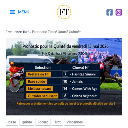
Aller
au
MENU
contenu
Fréquence Turf
>
Pronostic Tiercé Quarté Quinté+
base
Quinte
Tocard
Trot
Vincennes