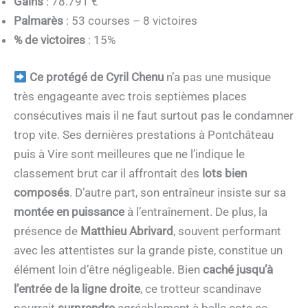
Gains
: 78.791 €
Palmarès
: 53 courses – 8 victoires
% de victoires
: 15%
Ce protégé de Cyril Chenu
n’a pas une musique
très engageante avec trois septièmes places
consécutives mais il ne faut surtout pas le condamner
trop vite. Ses dernières prestations à Pontchâteau
puis à Vire sont meilleures que ne l’indique le
classement brut car il affrontait des
lots bien
composés
. D’autre part, son entraîneur insiste sur sa
montée en puissance
à l’entraînement. De plus, la
présence de
Matthieu Abrivard
, souvent performant
avec les attentistes sur la grande piste, constitue un
élément loin d’être négligeable. Bien
caché jusqu’à
l’entrée de la ligne droite
, ce trotteur scandinave
pourrait
surprendre
agréablement à belle cote ce