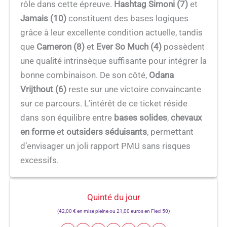
rôle dans cette épreuve.
Hashtag Simoni (7)
et
Jamais (10)
constituent des bases logiques
grâce à leur excellente condition actuelle, tandis
que
Cameron (8)
et
Ever So Much (4)
possèdent
une qualité intrinsèque suffisante pour intégrer la
bonne combinaison. De son côté,
Odana
Vrijthout (6)
reste sur une victoire convaincante
sur ce parcours. L’intérêt de ce ticket réside
dans son équilibre entre
bases solides
,
chevaux
en forme
et
outsiders séduisants
, permettant
d’envisager un joli rapport PMU sans risques
excessifs.
Quinté du jour
(42,00 € en mise pleine ou 21,00 euros en Flexi 50)