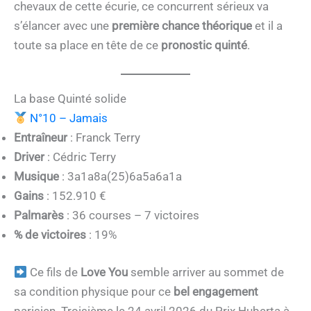
chevaux de cette écurie, ce concurrent sérieux va
s’élancer avec une
première chance théorique
et il a
toute sa place en tête de ce
pronostic quinté
.
La base Quinté solide
N°10 – Jamais
Entraîneur
: Franck Terry
Driver
: Cédric Terry
Musique
: 3a1a8a(25)6a5a6a1a
Gains
: 152.910 €
Palmarès
: 36 courses – 7 victoires
% de victoires
: 19%
Ce fils de
Love You
semble arriver au sommet de
sa condition physique pour ce
bel engagement
parisien. Troisième le 24 avril 2026 du Prix Huberta à