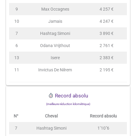
9
Max Occagnes
4 257 €
10
Jamais
4 247 €
7
Hashtag Simoni
3 890 €
6
Odana Vrijthout
2 761 €
13
Isere
2 383 €
11
Invictus De Nilrem
2 195 €
Record absolu
(meilleure réduction kilométrique)
N°
Cheval
Record absolu
7
Hashtag Simoni
1’10″6