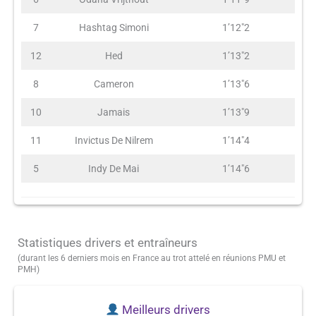
7
Hashtag Simoni
1’12″2
12
Hed
1’13″2
8
Cameron
1’13″6
10
Jamais
1’13″9
11
Invictus De Nilrem
1’14″4
5
Indy De Mai
1’14″6
Statistiques drivers et entraîneurs
(durant les 6 derniers mois en France au trot attelé en réunions PMU et
PMH)
Meilleurs drivers