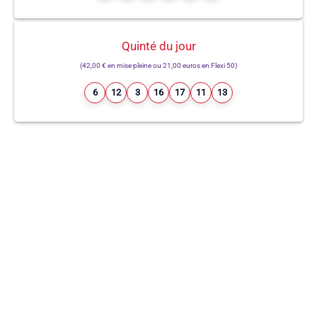
Quinté du jour
(42,00 € en mise pleine ou 21,00 euros en Flexi 50)
6
12
3
16
17
11
13