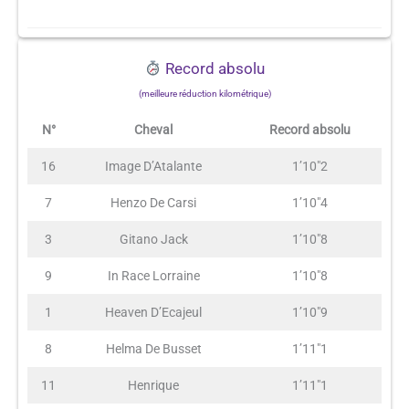
Record absolu
(meilleure réduction kilométrique)
N°
Cheval
Record absolu
16
Image D’Atalante
1’10″2
7
Henzo De Carsi
1’10″4
3
Gitano Jack
1’10″8
9
In Race Lorraine
1’10″8
1
Heaven D’Ecajeul
1’10″9
8
Helma De Busset
1’11″1
11
Henrique
1’11″1