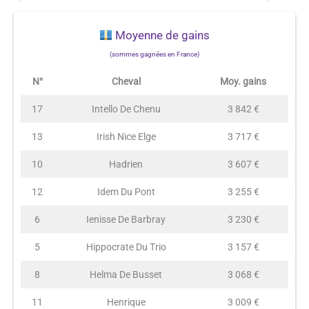
Moyenne de gains
(sommes gagnées en France)
N°
Cheval
Moy. gains
17
Intello De Chenu
3 842 €
13
Irish Nice Elge
3 717 €
10
Hadrien
3 607 €
12
Idem Du Pont
3 255 €
6
Ienisse De Barbray
3 230 €
5
Hippocrate Du Trio
3 157 €
8
Helma De Busset
3 068 €
11
Henrique
3 009 €