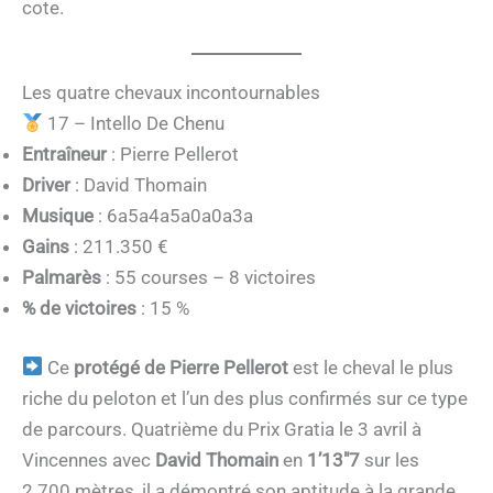
cote.
Les quatre chevaux incontournables
17 – Intello De Chenu
Entraîneur
: Pierre Pellerot
Driver
: David Thomain
Musique
: 6a5a4a5a0a0a3a
Gains
: 211.350 €
Palmarès
: 55 courses – 8 victoires
% de victoires
: 15 %
Ce
protégé de Pierre Pellerot
est le cheval le plus
riche du peloton et l’un des plus confirmés sur ce type
de parcours. Quatrième du Prix Gratia le 3 avril à
Vincennes avec
David Thomain
en
1’13″7
sur les
2.700 mètres, il a démontré son aptitude à la grande