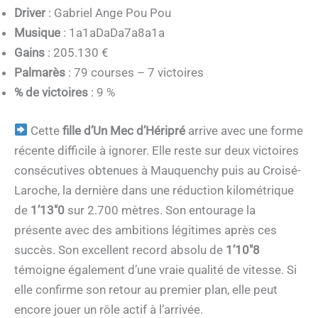
Driver
: Gabriel Ange Pou Pou
Musique
: 1a1aDaDa7a8a1a
Gains
: 205.130 €
Palmarès
: 79 courses – 7 victoires
% de victoires
: 9 %
Cette
fille d’Un Mec d’Héripré
arrive avec une forme
récente difficile à ignorer. Elle reste sur deux victoires
consécutives obtenues à Mauquenchy puis au Croisé-
Laroche, la dernière dans une réduction kilométrique
de
1’13″0
sur 2.700 mètres. Son entourage la
présente avec des ambitions légitimes après ces
succès. Son excellent record absolu de
1’10″8
témoigne également d’une vraie qualité de vitesse. Si
elle confirme son retour au premier plan, elle peut
encore jouer un rôle actif à l’arrivée.