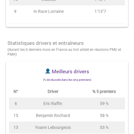
9
In Race Lorraine
1’13″7
Statistiques drivers et entraîneurs
(durant les 6 derniers mois en France au trot attelé en réunions PMU et
PMH)
Meilleurs drivers
(% de réussite dans les cinq premiers)
N°
Driver
% 5 premiers
6
Eric Raffin
59 %
15
Benjamin Rochard
58 %
13
Yoann Lebourgeois
53 %