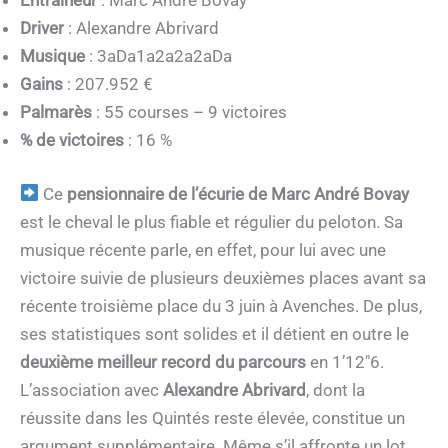
Entraîneur
: Marc André Bovay
Driver
: Alexandre Abrivard
Musique
: 3aDa1a2a2a2aDa
Gains
: 207.952 €
Palmarès
: 55 courses – 9 victoires
% de victoires
: 16 %
Ce
pensionnaire de l’écurie de Marc André Bovay
est le cheval le plus fiable et régulier du peloton. Sa
musique récente parle, en effet, pour lui avec une
victoire suivie de plusieurs deuxièmes places avant sa
récente troisième place du 3 juin à Avenches. De plus,
ses statistiques sont solides et il détient en outre le
deuxième meilleur record du parcours
en 1’12″6.
L’association avec
Alexandre Abrivard
, dont la
réussite dans les Quintés reste élevée, constitue un
argument supplémentaire. Même s’il affronte un lot