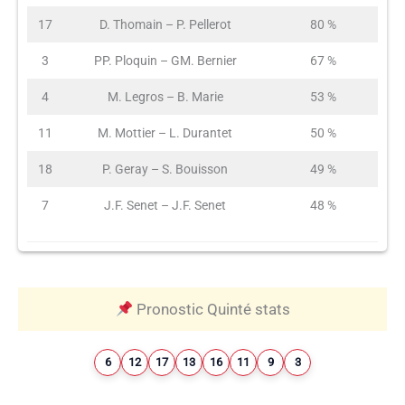
17
D. Thomain – P. Pellerot
80 %
3
PP. Ploquin – GM. Bernier
67 %
4
M. Legros – B. Marie
53 %
11
M. Mottier – L. Durantet
50 %
18
P. Geray – S. Bouisson
49 %
7
J.F. Senet – J.F. Senet
48 %
Pronostic Quinté stats
6
12
17
13
16
11
9
3