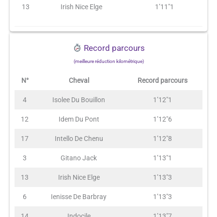
13
Irish Nice Elge
1’11″1
Record parcours
(meilleure réduction kilométrique)
N°
Cheval
Record parcours
4
Isolee Du Bouillon
1’12″1
12
Idem Du Pont
1’12″6
17
Intello De Chenu
1’12″8
3
Gitano Jack
1’13″1
13
Irish Nice Elge
1’13″3
6
Ienisse De Barbray
1’13″3
14
Indocile
1’13″7