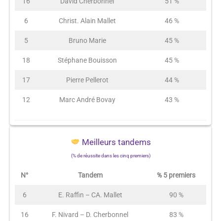
16
David Cherbonnel
51 %
6
Christ. Alain Mallet
46 %
5
Bruno Marie
45 %
18
Stéphane Bouisson
45 %
17
Pierre Pellerot
44 %
12
Marc André Bovay
43 %
Meilleurs tandems
(% de réussite dans les cinq premiers)
N°
Tandem
% 5 premiers
6
E. Raffin – CA. Mallet
90 %
16
F. Nivard – D. Cherbonnel
83 %