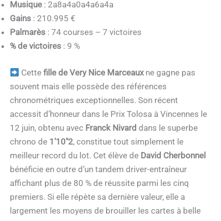
Musique
: 2a8a4a0a4a6a4a
Gains
: 210.995 €
Palmarès
: 74 courses – 7 victoires
% de victoires
: 9 %
Cette
fille de Very Nice Marceaux
ne gagne pas
souvent mais elle possède des références
chronométriques exceptionnelles. Son récent
accessit d’honneur dans le Prix Tolosa à Vincennes le
12 juin, obtenu avec
Franck Nivard
dans le superbe
chrono de
1’10″2
, constitue tout simplement le
meilleur record du lot. Cet élève de
David Cherbonnel
bénéficie en outre d’un tandem driver-entraîneur
affichant plus de 80 % de réussite parmi les cinq
premiers. Si elle répète sa dernière valeur, elle a
largement les moyens de brouiller les cartes à belle