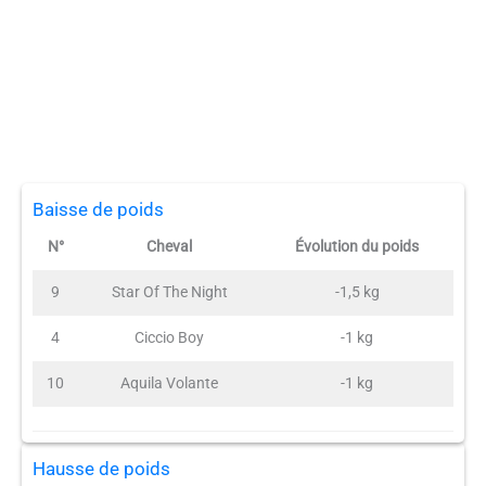
Baisse de poids
N°
Cheval
Évolution du poids
9
Star Of The Night
-1,5 kg
4
Ciccio Boy
-1 kg
10
Aquila Volante
-1 kg
Hausse de poids