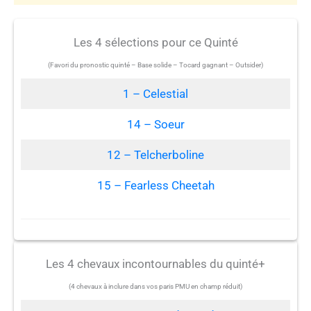
Les 4 sélections pour ce Quinté
(Favori du pronostic quinté – Base solide – Tocard gagnant – Outsider)
1 – Celestial
14 – Soeur
12 – Telcherboline
15 – Fearless Cheetah
Les 4 chevaux incontournables du quinté+
(4 chevaux à inclure dans vos paris PMU en champ réduit)