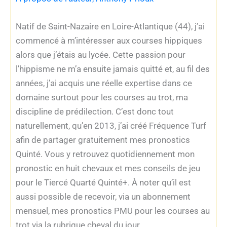
Natif de Saint-Nazaire en Loire-Atlantique (44), j’ai
commencé à m’intéresser aux courses hippiques
alors que j’étais au lycée. Cette passion pour
l’hippisme ne m’a ensuite jamais quitté et, au fil des
années, j’ai acquis une réelle expertise dans ce
domaine surtout pour les courses au trot, ma
discipline de prédilection. C’est donc tout
naturellement, qu’en 2013, j’ai créé Fréquence Turf
afin de partager gratuitement mes pronostics
Quinté. Vous y retrouvez quotidiennement mon
pronostic en huit chevaux et mes conseils de jeu
pour le Tiercé Quarté Quinté+. À noter qu’il est
aussi possible de recevoir, via un abonnement
mensuel, mes pronostics PMU pour les courses au
trot via la rubrique cheval du jour.