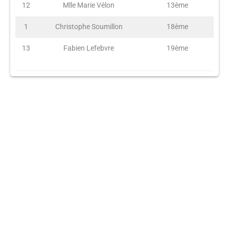
12
Mlle Marie Vélon
13ème
1
Christophe Soumillon
18ème
13
Fabien Lefebvre
19ème