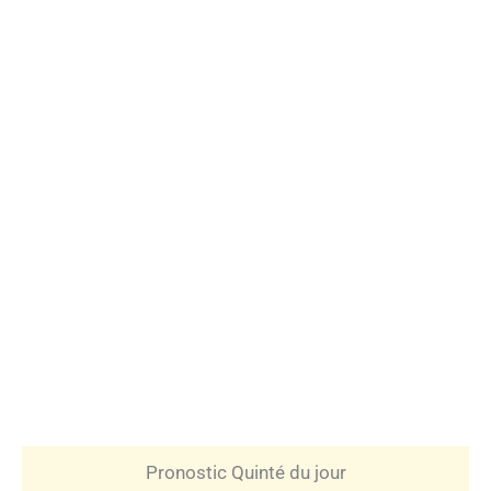
Pronostic Quinté du jour