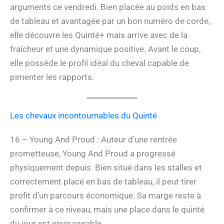
arguments ce vendredi. Bien placée au poids en bas
de tableau et avantagée par un bon numéro de corde,
elle découvre les Quinté+ mais arrive avec de la
fraîcheur et une dynamique positive. Avant le coup,
elle possède le profil idéal du cheval capable de
pimenter les rapports.
Les chevaux incontournables du Quinté
16 – Young And Proud : Auteur d’une rentrée
prometteuse, Young And Proud a progressé
physiquement depuis. Bien situé dans les stalles et
correctement placé en bas de tableau, il peut tirer
profit d’un parcours économique. Sa marge reste à
confirmer à ce niveau, mais une place dans le quinté
du jour est envisageable.