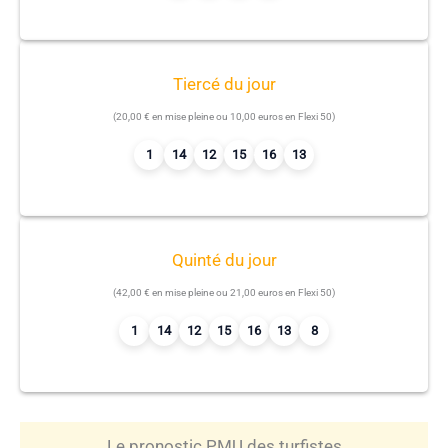
Tiercé du jour
(20,00 € en mise pleine ou 10,00 euros en Flexi 50)
1
14
12
15
16
13
Quinté du jour
(42,00 € en mise pleine ou 21,00 euros en Flexi 50)
1
14
12
15
16
13
8
Le pronostic PMU des turfistes