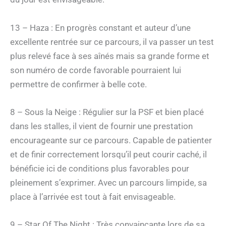
13 – Haza : En progrès constant et auteur d’une
excellente rentrée sur ce parcours, il va passer un test
plus relevé face à ses aînés mais sa grande forme et
son numéro de corde favorable pourraient lui
permettre de confirmer à belle cote.
8 – Sous la Neige : Régulier sur la PSF et bien placé
dans les stalles, il vient de fournir une prestation
encourageante sur ce parcours. Capable de patienter
et de finir correctement lorsqu’il peut courir caché, il
bénéficie ici de conditions plus favorables pour
pleinement s’exprimer. Avec un parcours limpide, sa
place à l’arrivée est tout à fait envisageable.
9 – Star Of The Night : Très convaincante lors de sa