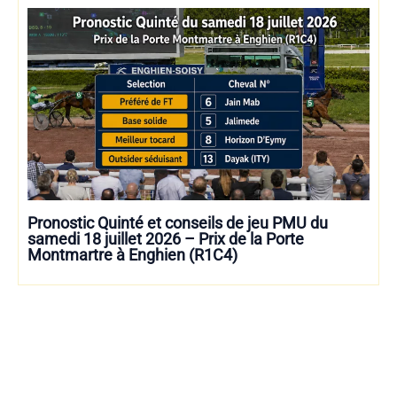
Pronostic Quinté et conseils de jeu PMU du
samedi 18 juillet 2026 – Prix de la Porte
Montmartre à Enghien (R1C4)