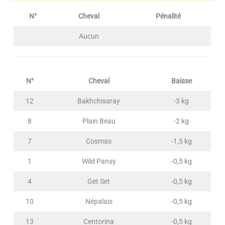
N°
Cheval
Pénalité
Aucun
N°
Cheval
Baisse
12
Bakhchisaray
-3 kg
8
Plain Beau
-2 kg
7
Cosmas
-1,5 kg
1
Wild Pansy
-0,5 kg
4
Get Set
-0,5 kg
10
Népalais
-0,5 kg
13
Centorina
-0,5 kg