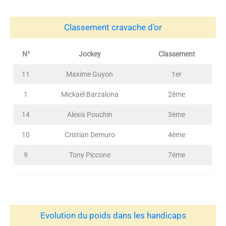
Classement cravache d’or
N°
Jockey
Classement
11
Maxime Guyon
1er
1
Mickaël Barzalona
2ème
14
Alexis Pouchin
3ème
10
Cristian Demuro
4ème
9
Tony Piccone
7ème
Evolution du poids dans les handicaps