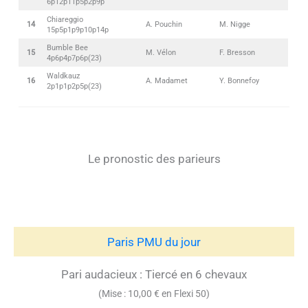
6p12p11p5p2p9p
Chiareggio
14
A. Pouchin
M. Nigge
15p5p1p9p10p14p
Bumble Bee
15
M. Vélon
F. Bresson
4p6p4p7p6p(23)
Waldkauz
16
A. Madamet
Y. Bonnefoy
2p1p1p2p5p(23)
Le pronostic des parieurs
Paris PMU du jour
Pari audacieux : Tiercé en 6 chevaux
(Mise : 10,00 € en Flexi 50)