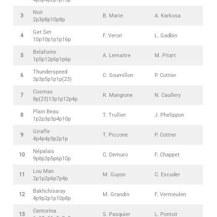
Noir
3
B. Marie
A. Karkosa
2p3p8p10p8p
Get Set
4
F. Veron
L. Gadbin
10p10p1p1p16p
Belafonte
5
A. Lemaitre
M. Pitart
1p5p12p6p1p6p
Thunderspeed
6
C. Soumillon
P. Cottier
3p3p5p1p1p(23)
Cosmas
7
R. Mangione
N. Caullery
8p(23)13p1p12p4p
Plain Beau
8
T. Trullier
J. Phelippon
1p2p3p3p4p10p
Giraffe
9
T. Piccone
P. Cottier
4p4p4p3p2p1p
Népalais
10
C. Demuro
F. Chappet
9p8p3p5p6p10p
Lou Man
11
M. Guyon
C. Escuder
2p1p2p6p7p4p
Bakhchisaray
12
M. Grandin
F. Vermeulen
4p9p2p1p10p8p
Centorina
13
S. Pasquier
L. Pontoir