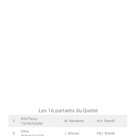
Les 16 partants du Quinté
Wild Pansy
1
M. Barzalona
H-A. Pantall
11p16p7p2p6p
Calas
2
J. Moisan
P&J. Brandt
4p3p4p2p1p15p