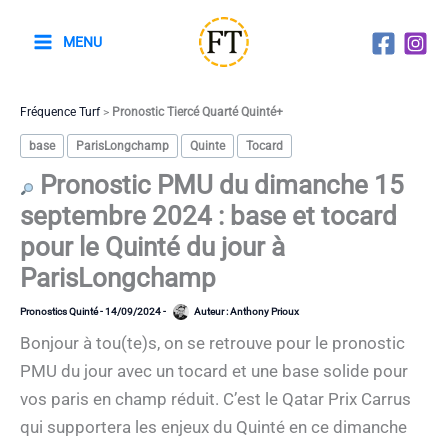
Aller
au
MENU
contenu
Fréquence Turf
>
Pronostic Tiercé Quarté Quinté+
base
ParisLongchamp
Quinte
Tocard
Pronostic PMU du dimanche 15
septembre 2024 : base et tocard
pour le Quinté du jour à
ParisLongchamp
Pronostics Quinté
-
14/09/2024
-
Auteur :
Anthony Prioux
Bonjour à tou(te)s, on se retrouve pour le pronostic
PMU du jour avec un tocard et une base solide pour
vos paris en champ réduit. C’est le Qatar Prix Carrus
qui supportera les enjeux du Quinté en ce dimanche