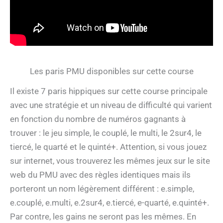
Les paris PMU disponibles sur cette course
Il existe 7 paris hippiques sur cette course principale
avec une stratégie et un niveau de difficulté qui varient
en fonction du nombre de numéros gagnants à
trouver : le jeu simple, le couplé, le multi, le 2sur4, le
tiercé, le quarté et le quinté+. Attention, si vous jouez
sur internet, vous trouverez les mêmes jeux sur le site
web du PMU avec des règles identiques mais ils
porteront un nom légèrement différent : e.simple,
e.couplé, e.multi, e.2sur4, e.tiercé, e-quarté, e.quinté+.
Par contre, les gains ne seront pas les mêmes. En