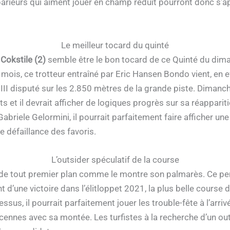
 parieurs qui aiment jouer en champ réduit pourront donc s’
Le meilleur tocard du quinté
,
Cokstile (2)
semble être le bon tocard de ce Quinté du diman
 mois, ce trotteur entraîné par Eric Hansen Bondo vient, en e
I disputé sur les 2.850 mètres de la grande piste. Dimanche
êts et il devrait afficher de logiques progrès sur sa réapparit
 Gabriele Gelormini, il pourrait parfaitement faire afficher une
 défaillance des favoris.
L’outsider spéculatif de la course
de tout premier plan comme le montre son palmarès. Ce pens
e victoire dans l’élitloppet 2021, la plus belle course du c
dessus, il pourrait parfaitement jouer les trouble-fête à l’arr
Vincennes avec sa montée. Les turfistes à la recherche d’un ou