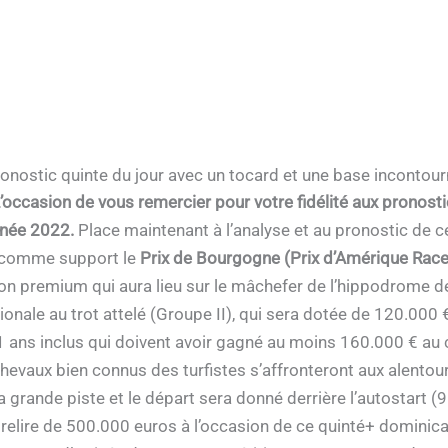
onostic quinte du jour avec un tocard et une base incontou
’occasion de vous remercier pour votre fidélité aux pronost
année 2022.
Place maintenant à l’analyse et au pronostic de c
a comme support le
Prix de Bourgogne (Prix ​​d’Amérique Rac
ion premium qui aura lieu sur le mâchefer de l’hippodrome 
ionale au trot attelé (Groupe II), qui sera dotée de 120.000 €
1 ans inclus qui doivent avoir gagné au moins 160.000 € au c
chevaux bien connus des turfistes s’affronteront aux alento
grande piste et le départ sera donné derrière l’autostart (9
relire de 500.000 euros à l’occasion de ce quinté+ dominical