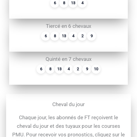
6
8
13
4
Tiercé en 6 chevaux
6
8
13
4
2
9
Quinté en 7 chevaux
6
8
13
4
2
9
10
Cheval du jour
Chaque jour, les abonnés de FT reçoivent le
cheval du jour et des tuyaux pour les courses
PMU. Pour recevoir vos pronostics, cliquez sur le