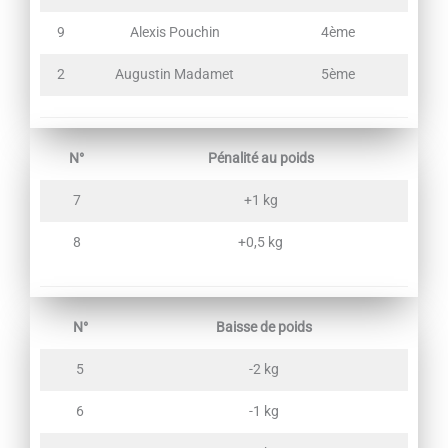
9
Alexis Pouchin
4ème
2
Augustin Madamet
5ème
N°
Pénalité au poids
7
+1 kg
8
+0,5 kg
N°
Baisse de poids
5
-2 kg
6
-1 kg