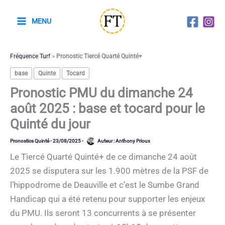
Aller
au
MENU
contenu
Fréquence Turf
>
Pronostic Tiercé Quarté Quinté+
base
Quinte
Tocard
Pronostic PMU du dimanche 24
août 2025 : base et tocard pour le
Quinté du jour
Pronostics Quinté
-
23/08/2025
-
Auteur :
Anthony Prioux
Le Tiercé Quarté Quinté+ de ce dimanche 24 août
2025 se disputera sur les 1.900 mètres de la PSF de
l’hippodrome de Deauville et c’est le Sumbe Grand
Handicap qui a été retenu pour supporter les enjeux
du PMU. Ils seront 13 concurrents à se présenter